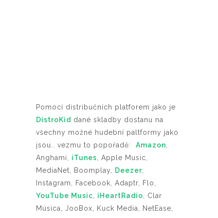
Pomocí distribučních platforem jako je
DistroKid
dané skladby dostanu na
všechny možné hudební paltformy jako
jsou.. vezmu to popořadě:
Amazon
,
Anghami,
iTunes
, Apple Music,
MediaNet, Boomplay,
Deezer
,
Instagram, Facebook, Adaptr, Flo,
YouTube Music
,
iHeartRadio
, Clar
Música, JooBox, Kuck Media, NetEase,