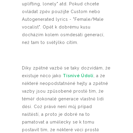
uplifting, lonely" atd. Pokud chcete
ovládat zpěv použijte Custom nebo
Autogenerated lyrics - "Female/Male
vocalist".
Opět k dobrému kusu
docházím kolem osmdesáti generací,
než tam to světýlko cítím.
Díky zpětné vazbě se taky dozvídám, že
existuje něco jako
Tísnivé Údolí
, a že
některé neopodstatněné hejty a zpětné
vazby jsou způsobené prostě tím, že
téměř dokonalé generace vlastně lidi
děsí. Což právě není můj případ
naštěstí, a proto je dobré na to
pamatovat a umělecky se k tomu
postavit tím, že některé věci prostě