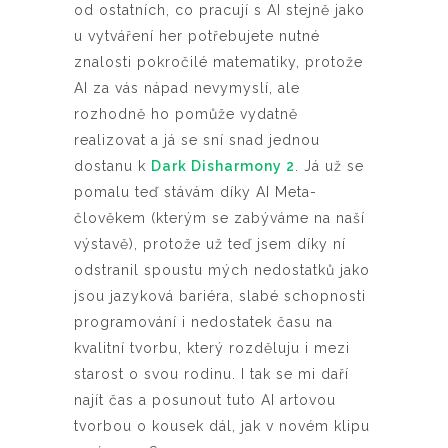
od ostatních, co pracují s AI stejně jako
u vytváření her potřebujete nutné
znalosti pokročilé matematiky, protože
AI za vás nápad nevymyslí, ale
rozhodně ho pomůže vydatně
realizovat a já se sní snad jednou
dostanu k
Dark Disharmony 2
. Já už se
pomalu teď stávám díky AI Meta-
člověkem (kterým se zabýváme na naší
výstavě), protože už teď jsem díky ní
odstranil spoustu mých nedostatků jako
jsou jazyková bariéra, slabé schopnosti
programování i nedostatek času na
kvalitní tvorbu, který rozděluju i mezi
starost o svou rodinu. I tak se mi daří
najít čas a posunout tuto AI artovou
tvorbou o kousek dál, jak v novém klipu