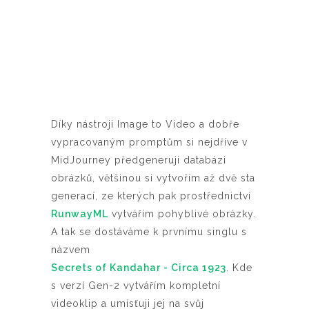
Díky nástroji Image to Video a dobře
vypracovaným promptům si nejdříve v
MidJourney předgeneruji databázi
obrázků, většinou si vytvořím až dvě sta
generací, ze kterých pak prostřednictví
RunwayML
vytvářím pohyblivé obrázky.
A tak se dostáváme k prvnímu singlu s
názvem
Secrets of Kandahar - Circa 1923
. Kde
s verzí Gen-2 vytvářím kompletní
videoklip a umísťuji jej na svůj