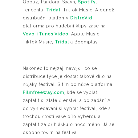
Qobuz, Pandora, Saavn,
Spotify
,
Tencentu,
Tridal
, TikTok Music. A odnož
distribuční platfomy
DistroVid
–
platforma pro hudební klipy zase na
Vevo
,
iTunes Video
, Apple Music,
TikTok Music,
Tridal
a Boomplay.
Nakonec to nejzajímavější, co se
distribuce týče je dostat takové dílo na
nějaký festival. S tím pomůže platforma
Filmfreeway.com
, kde se vyplatí
zaplatit si zlaté členství a po zadání AI
do vyhledávání si vybrat festival, kde s
trochou štěstí vaše dílo vyberou a
zaplatit za přihlášku o něco méně. Já se
osobně těším na festival