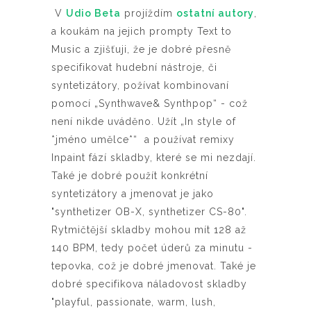
V
Udio Beta
projíždím
ostatní autory
,
a koukám na jejich prompty Text to
Music a zjišťuji, že je dobré přesně
specifikovat hudební nástroje, či
syntetizátory, požívat kombinovaní
pomocí „Synthwave& Synthpop“ - což
není nikde uváděno. Užít „In style of
*jméno umělce*“ a používat remixy
Inpaint fází skladby, které se mi nezdají.
Také je dobré použít konkrétní
syntetizátory a jmenovat je jako
"synthetizer OB-X,
synthetizer
CS-80".
R
ytmičtější skladby mohou mít 128 až
140 BPM, tedy počet úderů za minutu -
tepovka, což je dobré jmenovat. Také je
dobré specifikova náladovost skladby
"playful, passionate, warm, lush,