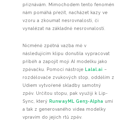
přiznávám. Mimochodem tento fenomén
nám pomáhá přežít, nacházet kazy ve
vzoru a zkoumat nesrovnalosti, či
vynalézat na základně nesrovnalostí.
Nicméně zpětná vazba mě v
následujícím klipu donutila vypracovat
příběh a zapojit moji AI modelku jako
zpěvačku. Pomocí nástroje
Lalal.ai
–
rozdělovače zvukových stop, oddělím z
Udiem vytvořené skladby samotný
zpěv. Určitou stopu, pak využiji k Lip-
Sync, který
RunwayML Gen3-Alpha
umí
a tak z generovaného videa modelky
vpravím do jejich rtů zpěv.