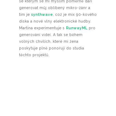
se kterým se mi myslím poměrně daří
generovat můj oblíbený mikro-žánr a
tím je
synthwave
, což je mix 90-kového
diska a nové vlny elektronické hudby.
Martina experimentuje s
RunwayML
pro
generování videí. A tak se během
volných chvílích, které mi žena
poskytuje plně ponořuji do studia
těchto projektů.