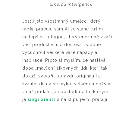
umělou inteligencí.
Jestli jste všestranný umělec, který
raději pracuje sám AI se stane vaším
nejlepším kolegou, který enormně zvýší
vaši produktivitu a doslova zvládne
vycucnout veškeré vaše nápady a
inspirace. Proto si myslím, že nastává
doba „malých“ šikovných lidí, kteří tak
dokáží vytvořit opravdu originální a
kvalitní díla v nezvykle velkém množství.
Já už přidám jen poslední dílo, kterým
je
singl Giants
a na klipu ještě pracuji.