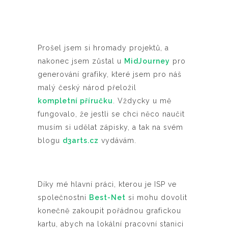
Prošel jsem si hromady projektů, a
nakonec jsem zůstal u
MidJourney
pro
generování grafiky, které jsem pro náš
malý český národ přeložil
kompletní příručku
. Vždycky u mě
fungovalo, že jestli se chci něco naučit
musím si udělat zápisky, a tak na svém
blogu
d3arts.cz
vydávám.
Díky mé hlavní práci, kterou je ISP ve
společnostni
Best-Net
si mohu dovolit
konečně zakoupit pořádnou grafickou
kartu, abych na lokální pracovní stanici