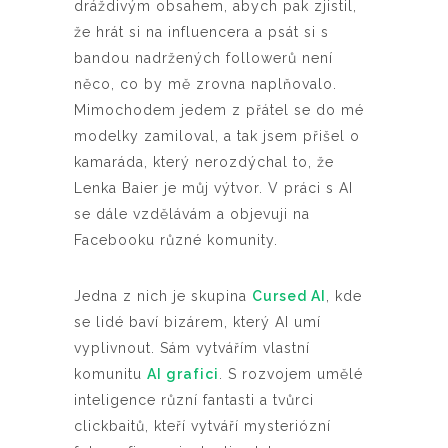
dráždivým obsahem, abych pak zjistil,
že hrát si na influencera a psát si s
bandou nadržených followerů není
něco, co by mě zrovna naplňovalo.
Mimochodem jedem z přátel se do mé
modelky zamiloval, a tak jsem přišel o
kamaráda, který nerozdýchal to, že
Lenka Baier je můj výtvor. V práci s AI
se dále vzdělávám a objevuji na
Facebooku různé komunity.
Jedna z nich je skupina
Cursed AI
, kde
se lidé baví bizárem, který AI umí
vyplivnout. Sám vytvářím vlastní
komunitu
AI grafici
. S rozvojem umělé
inteligence různí fantasti a tvůrci
clickbaitů, kteří vytváří mysteriózní