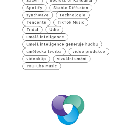
Saavn
Secrets of Kandahar
Spotify
Stable Diffusion
synthwave
technologie
Tencentu
TikTok Music
Tridal
Udio
umělá inteligence
umělá inteligence generuje hudbu
umělecká tvorba
video produkce
videoklip
vizuální umění
YouTube Music