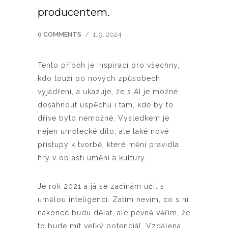
producentem.
0 COMMENTS
/
1. 9. 2024
Tento příběh je inspirací pro všechny,
kdo touží po nových způsobech
vyjádření, a ukazuje, že s AI je možné
dosáhnout úspěchu i tam, kde by to
dříve bylo nemožné. Výsledkem je
nejen umělecké dílo, ale také nové
přístupy k tvorbě, které mění pravidla
hry v oblasti umění a kultury.
Je rok 2021 a já se začínám učit s
umělou inteligencí. Zatím nevím, co s ní
nakonec budu dělat, ale pevně věřím, že
to bude mít velký potenciál. Vzdálená