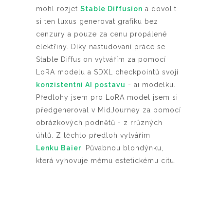
mohl rozjet
Stable Diffusion
a dovolit
si ten luxus generovat grafiku bez
cenzury a pouze za cenu propálené
elektřiny. Díky nastudovaní práce se
Stable Diffusion vytvářím za pomocí
LoRA modelu a SDXL checkpointů svoji
konzistentní AI postavu
- ai modelku.
Předlohy jsem pro LoRA model jsem si
předgeneroval v MidJourney za pomocí
obrázkových podnětů - z rrůzných
úhlů. Z těchto předloh vytvářím
Lenku Baier
. Půvabnou blondýnku,
která vyhovuje mému estetickému citu.