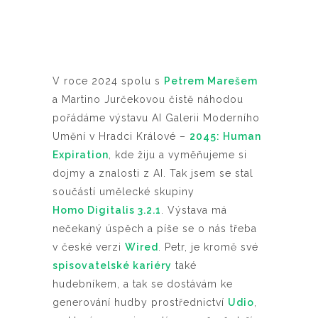
V roce 2024 spolu s
Petrem Marešem
a Martino Jurčekovou čistě náhodou
pořádáme výstavu AI Galerii Moderního
Umění v Hradci Králové –
2045: Human
Expiration
, kde žiju a vyměňujeme si
dojmy a znalosti z AI. Tak jsem se stal
součástí umělecké skupiny
Homo Digitalis 3.2.1
. Výstava má
nečekaný úspěch a píše se o nás třeba
v české verzi
Wired
. Petr, je kromě své
spisovatelské kariéry
také
hudebníkem, a tak se dostávám ke
generování hudby prostřednictví
Udio
,