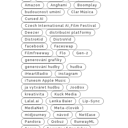
Amazon
Anghami
Boomplay
budoucnost umění
Clar Música
Cursed AI
Czech International AI_Film Festival
Deezer
distribuční platformy
DistroKid
DistroVid
facebook
Faceswap
Filmfreeway
Flo
Gen-2
generování grafiky
generování hudby
hudba
iHeartRadio
instagram
iTunesm Apple Music
ja vytvářet hudbu
JooBox
kreativita
Kuck Media
Lalal.ai
Lenka Baier
Lip-Sync
MediaNet
Meta-člověk
midjourney
návod
NetEase
Pandora
Qobuz
RunwayML