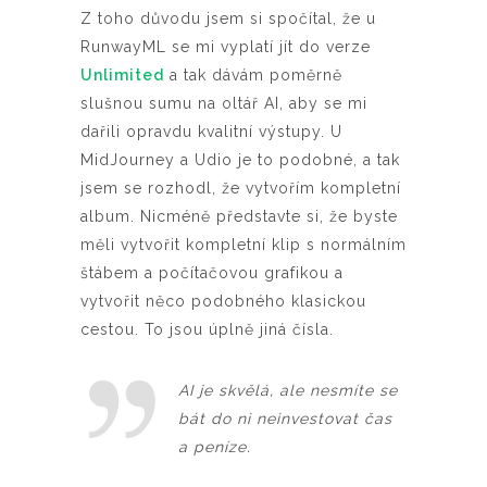
Z toho důvodu jsem si spočítal, že u
RunwayML se mi vyplatí jít do verze
Unlimited
a tak dávám poměrně
slušnou sumu na oltář AI, aby se mi
dařili opravdu kvalitní výstupy. U
MidJourney a Udio je to podobné, a tak
jsem se rozhodl, že vytvořím kompletní
album. Nicméně představte si, že byste
měli vytvořit kompletní klip s normálním
štábem a počítačovou grafikou a
vytvořit něco podobného klasickou
cestou. To jsou úplně jiná čísla.
AI je skvělá, ale nesmíte se
bát do ni neinvestovat čas
a peníze.