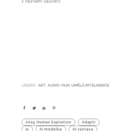
s názvem Saucers.
UNDER :
ART
,
AUDIO
,
FILM
,
UMĚLÁ INTELIGENCE
2045 Human Expiration
Adaptr
ai
AI modelka
AI výstava