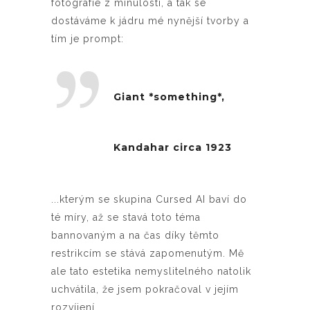
fotografie z minulosti, a tak se
dostáváme k jádru mé nynější tvorby a
tím je prompt:
Giant *something*,
Kandahar circa 1923
...kterým se skupina Cursed AI baví do
té míry, až se stavá toto téma
bannovaným a na čas díky těmto
restrikcím se stává zapomenutým. Mě
ale tato estetika nemyslitelného natolik
uchvátila, že jsem pokračoval v jejím
rozvíjení.