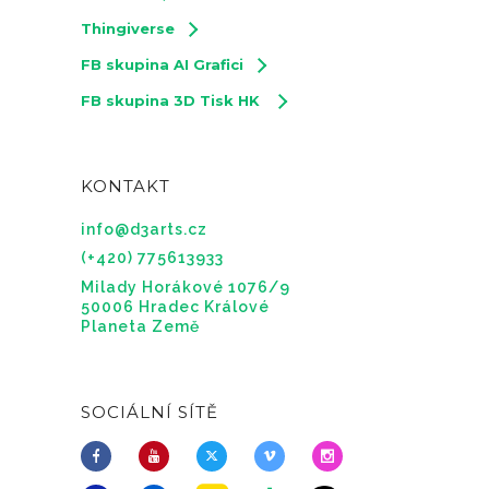
r
Thingiverse
o
FB skupina AI Grafici
d
FB skupina 3D Tisk HK
u
k
t
KONTAKT
u
info@d3arts.cz
(+420) 775613933
Milady Horákové 1076/9
50006 Hradec Králové
Planeta Země
SOCIÁLNÍ SÍTĚ