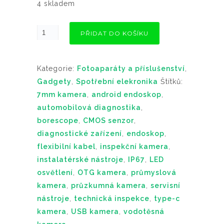
4 skladem
PŘIDAT DO KOŠÍKU
Kategorie:
Fotoaparáty a příslušenství
,
Gadgety
,
Spotřební elekronika
Štítků:
7mm kamera
,
android endoskop
,
automobilová diagnostika
,
borescope
,
CMOS senzor
,
diagnostické zařízení
,
endoskop
,
flexibilní kabel
,
inspekční kamera
,
instalatérské nástroje
,
IP67
,
LED
osvětlení
,
OTG kamera
,
průmyslová
kamera
,
průzkumná kamera
,
servisní
nástroje
,
technická inspekce
,
type-c
kamera
,
USB kamera
,
vodotěsná