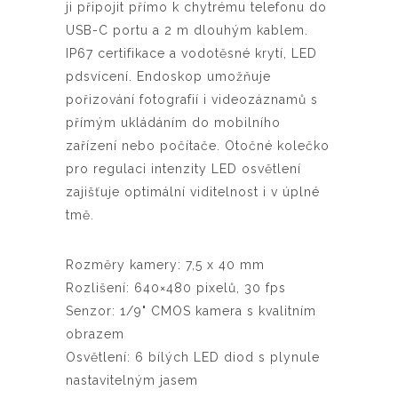
ji připojit přímo k chytrému telefonu do
USB-C portu a 2 m dlouhým kablem.
IP67 certifikace a vodotěsné krytí, LED
pdsvícení. Endoskop umožňuje
pořizování fotografií i videozáznamů s
přímým ukládáním do mobilního
zařízení nebo počítače. Otočné kolečko
pro regulaci intenzity LED osvětlení
zajišťuje optimální viditelnost i v úplné
tmě.
Rozměry kamery: 7,5 x 40 mm
Rozlišení: 640×480 pixelů, 30 fps
Senzor: 1/9" CMOS kamera s kvalitním
obrazem
Osvětlení: 6 bílých LED diod s plynule
nastavitelným jasem