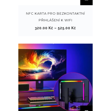
n
t
NFC KARTA PRO BEZKONTAKTNÍ
o
PŘIHLÁŠENÍ K WIFI
p
R
320.00
Kč
–
525.00
Kč
r
o
o
z
d
p
u
ě
k
t
t
í
m
c
á
e
v
n
í
:
c
3
e
2
T
v