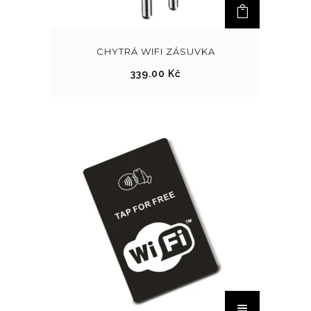
CHYTRÁ WIFI ZÁSUVKA
339.00
Kč
T
e