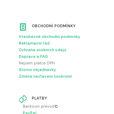
v
5
e
a
.
v
r
0
y
i
0
b
OBCHODNÍ PODMÍNKY
a
r
n
K
a
Všeobecné obchodní podmínky
t
č
t
Reklamační řád
.
a
n
Ochrana osobních údajů
M
ž
a
Doprava a FAQ
o
1
s
Nejsem plátce DPH
ž
,
t
Storno objednávky
n
6
r
Změna nastavení soukromí
o
8
á
s
0
n
t
.
c
PLATBY
i
0
e
l
Bankovní převod
0
p
z
PayPal