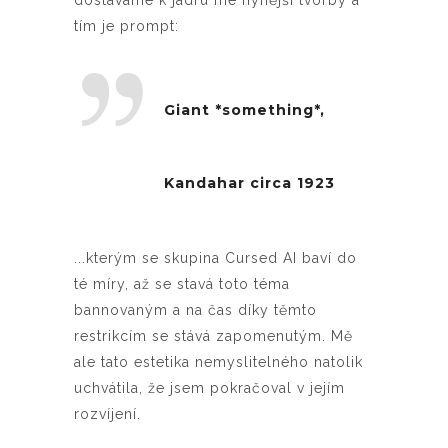
dostáváme k jádru mé nynější tvorby a
tím je prompt:
Giant *something*,
Kandahar circa 1923
...kterým se skupina Cursed AI baví do
té míry, až se stavá toto téma
bannovaným a na čas díky těmto
restrikcím se stává zapomenutým. Mě
ale tato estetika nemyslitelného natolik
uchvátila, že jsem pokračoval v jejím
rozvíjení.