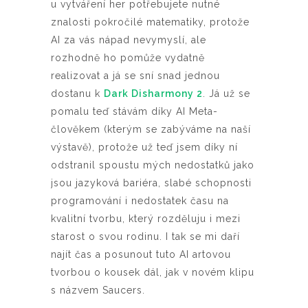
u vytváření her potřebujete nutné
znalosti pokročilé matematiky, protože
AI za vás nápad nevymyslí, ale
rozhodně ho pomůže vydatně
realizovat a já se sní snad jednou
dostanu k
Dark Disharmony 2
. Já už se
pomalu teď stávám díky AI Meta-
člověkem (kterým se zabýváme na naší
výstavě), protože už teď jsem díky ní
odstranil spoustu mých nedostatků jako
jsou jazyková bariéra, slabé schopnosti
programování i nedostatek času na
kvalitní tvorbu, který rozděluju i mezi
starost o svou rodinu. I tak se mi daří
najít čas a posunout tuto AI artovou
tvorbou o kousek dál, jak v novém klipu
s názvem Saucers.