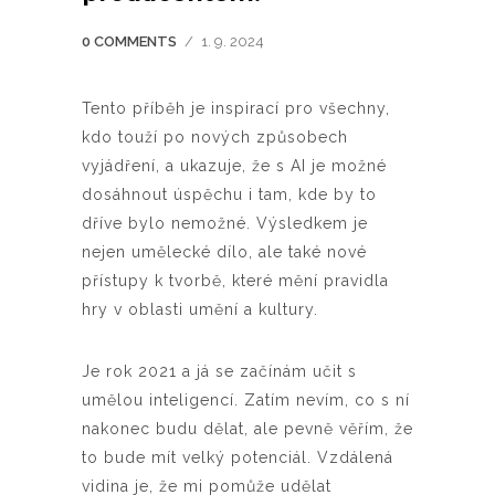
0 COMMENTS
/
1. 9. 2024
Tento příběh je inspirací pro všechny,
kdo touží po nových způsobech
vyjádření, a ukazuje, že s AI je možné
dosáhnout úspěchu i tam, kde by to
dříve bylo nemožné. Výsledkem je
nejen umělecké dílo, ale také nové
přístupy k tvorbě, které mění pravidla
hry v oblasti umění a kultury.
Je rok 2021 a já se začínám učit s
umělou inteligencí. Zatím nevím, co s ní
nakonec budu dělat, ale pevně věřím, že
to bude mít velký potenciál. Vzdálená
vidina je, že mi pomůže udělat