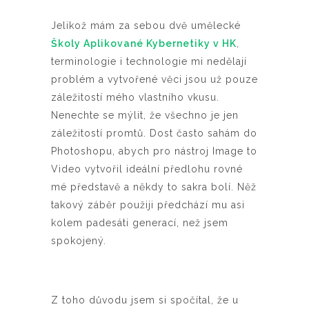
Jelikož mám za sebou dvě umělecké
Školy Aplikované Kybernetiky v HK
,
terminologie i technologie mi nedělají
problém a vytvořené věci jsou už pouze
záležitostí mého vlastního vkusu.
Nenechte se mýlit, že všechno je jen
záležitostí promtů. Dost často sahám do
Photoshopu, abych pro nástroj Image to
Video vytvořil ideální předlohu rovné
mé představě a někdy to sakra bolí. Něž
takový záběr použiji předchází mu asi
kolem padesáti generací, než jsem
spokojený.
Z toho důvodu jsem si spočítal, že u