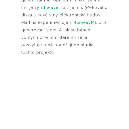
generovat můj oblíbený mikro-žánr a
tím je
synthwave
, což je mix 90-kového
diska a nové vlny elektronické hudby.
Martina experimentuje s
RunwayML
pro
generování videí. A tak se během
volných chvílích, které mi žena
poskytuje plně ponořuji do studia
těchto projektů.