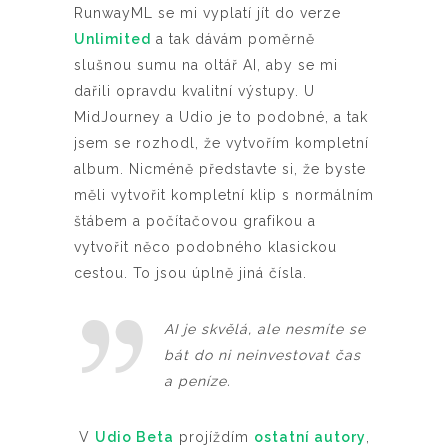
RunwayML se mi vyplatí jít do verze
Unlimited
a tak dávám poměrně
slušnou sumu na oltář AI, aby se mi
dařili opravdu kvalitní výstupy. U
MidJourney a Udio je to podobné, a tak
jsem se rozhodl, že vytvořím kompletní
album. Nicméně představte si, že byste
měli vytvořit kompletní klip s normálním
štábem a počítačovou grafikou a
vytvořit něco podobného klasickou
cestou. To jsou úplně jiná čísla.
AI je skvělá, ale nesmíte se
bát do ni neinvestovat čas
a peníze.
V
Udio Beta
projíždím
ostatní autory
,