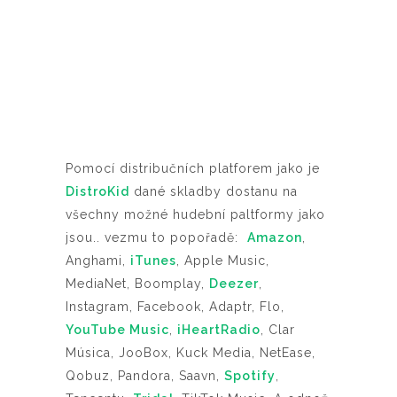
Pomocí distribučních platforem jako je
DistroKid
dané skladby dostanu na
všechny možné hudební paltformy jako
jsou.. vezmu to popořadě:
Amazon
,
Anghami,
iTunes
, Apple Music,
MediaNet, Boomplay,
Deezer
,
Instagram, Facebook, Adaptr, Flo,
YouTube Music
,
iHeartRadio
, Clar
Música, JooBox, Kuck Media, NetEase,
Qobuz, Pandora, Saavn,
Spotify
,