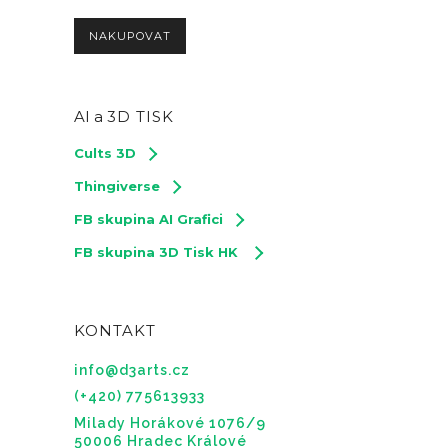
NAKUPOVAT
AI a
3D TISK
Cults 3D
Thingiverse
FB skupina AI Grafici
FB skupina 3D Tisk HK
KONTAKT
info@d3arts.cz
(+420) 775613933
Milady Horákové 1076/9
50006 Hradec Králové