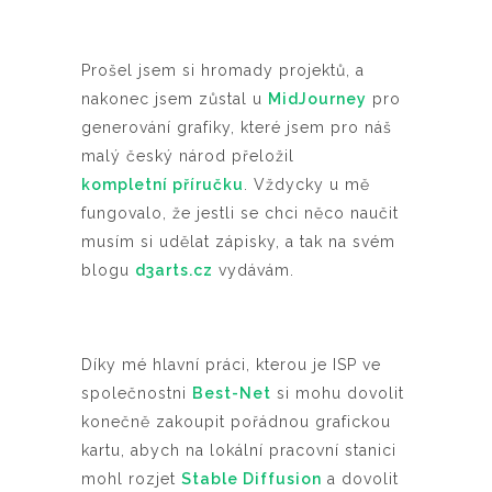
Prošel jsem si hromady projektů, a
nakonec jsem zůstal u
MidJourney
pro
generování grafiky, které jsem pro náš
malý český národ přeložil
kompletní příručku
. Vždycky u mě
fungovalo, že jestli se chci něco naučit
musím si udělat zápisky, a tak na svém
blogu
d3arts.cz
vydávám.
Díky mé hlavní práci, kterou je ISP ve
společnostni
Best-Net
si mohu dovolit
konečně zakoupit pořádnou grafickou
kartu, abych na lokální pracovní stanici
mohl rozjet
Stable Diffusion
a dovolit