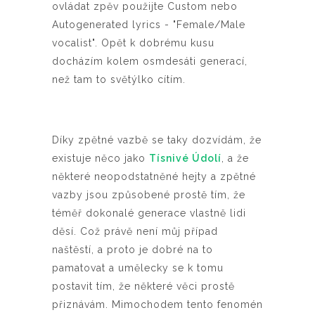
ovládat zpěv použijte Custom nebo
Autogenerated lyrics - "Female/Male
vocalist".
Opět k dobrému kusu
docházím kolem osmdesáti generací,
než tam to světýlko cítím.
Díky zpětné vazbě se taky dozvídám, že
existuje něco jako
Tísnivé Údolí
, a že
některé neopodstatněné hejty a zpětné
vazby jsou způsobené prostě tím, že
téměř dokonalé generace vlastně lidi
děsí. Což právě není můj případ
naštěstí, a proto je dobré na to
pamatovat a umělecky se k tomu
postavit tím, že některé věci prostě
přiznávám. Mimochodem tento fenomén