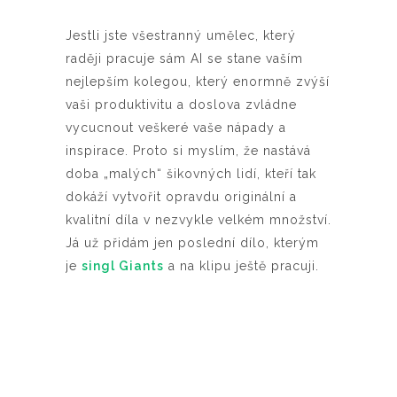
Jestli jste všestranný umělec, který
raději pracuje sám AI se stane vaším
nejlepším kolegou, který enormně zvýší
vaši produktivitu a doslova zvládne
vycucnout veškeré vaše nápady a
inspirace. Proto si myslím, že nastává
doba „malých“ šikovných lidí, kteří tak
dokáží vytvořit opravdu originální a
kvalitní díla v nezvykle velkém množství.
Já už přidám jen poslední dílo, kterým
je
singl Giants
a na klipu ještě pracuji.