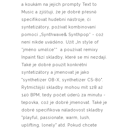
a koukám na jejich prompty Text to
Music a zjišťuji, že je dobré přesně
specifikovat hudební nástroje, či
syntetizátory, požívat kombinovaní
pomocí „Synthwave& Synthpop“ - což
není nikde uváděno. Užít „In style of
*jméno umělce*“ a používat remixy
Inpaint fází skladby, které se mi nezdají.
Také je dobré použít konkrétní
syntetizátory a jmenovat je jako
"synthetizer OB-X,
synthetizer
CS-80".
R
ytmičtější skladby mohou mít 128 až
140 BPM, tedy počet úderů za minutu -
tepovka, což je dobré jmenovat. Také je
dobré specifikova náladovost skladby
"playful, passionate, warm, lush,
uplifting, lonely" atd. Pokud chcete