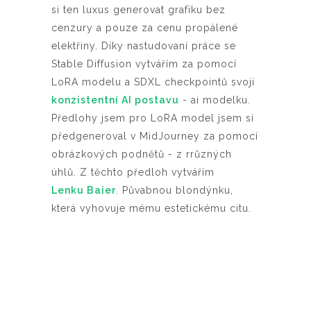
si ten luxus generovat grafiku bez
cenzury a pouze za cenu propálené
elektřiny. Díky nastudovaní práce se
Stable Diffusion vytvářím za pomocí
LoRA modelu a SDXL checkpointů svoji
konzistentní AI postavu
- ai modelku.
Předlohy jsem pro LoRA model jsem si
předgeneroval v MidJourney za pomocí
obrázkových podnětů - z rrůzných
úhlů. Z těchto předloh vytvářím
Lenku Baier
. Půvabnou blondýnku,
která vyhovuje mému estetickému citu.