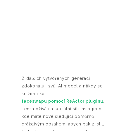
Z dalších vytvořených generací
zdokonaluji svůj AI model a někdy se
snížím i ke
faceswapu pomocí ReActor pluginu
.
Lenka ožívá na sociální síti Instagram,
kde mate nové sledující poměrně
dráždivým obsahem, abych pak zjistil,