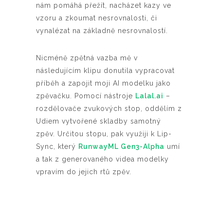
nám pomáhá přežít, nacházet kazy ve
vzoru a zkoumat nesrovnalosti, či
vynalézat na základně nesrovnalostí.
Nicméně zpětná vazba mě v
následujícím klipu donutila vypracovat
příběh a zapojit moji AI modelku jako
zpěvačku. Pomocí nástroje
Lalal.ai
–
rozdělovače zvukových stop, oddělím z
Udiem vytvořené skladby samotný
zpěv. Určitou stopu, pak využiji k Lip-
Sync, který
RunwayML Gen3-Alpha
umí
a tak z generovaného videa modelky
vpravím do jejich rtů zpěv.