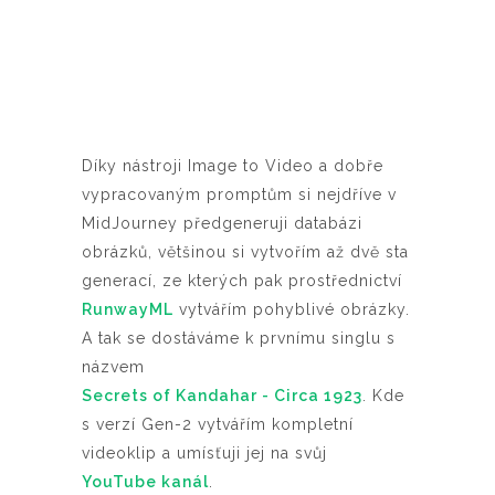
Díky nástroji Image to Video a dobře
vypracovaným promptům si nejdříve v
MidJourney předgeneruji databázi
obrázků, většinou si vytvořím až dvě sta
generací, ze kterých pak prostřednictví
RunwayML
vytvářím pohyblivé obrázky.
A tak se dostáváme k prvnímu singlu s
názvem
Secrets of Kandahar - Circa 1923
. Kde
s verzí Gen-2 vytvářím kompletní
videoklip a umísťuji jej na svůj
YouTube kanál
.