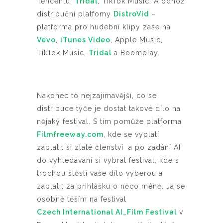
Tencentu,
Tridal
, TikTok Music. A odnož
distribuční platfomy
DistroVid
–
platforma pro hudební klipy zase na
Vevo
,
iTunes Video
, Apple Music,
TikTok Music,
Tridal
a Boomplay.
Nakonec to nejzajímavější, co se
distribuce týče je dostat takové dílo na
nějaký festival. S tím pomůže platforma
Filmfreeway.com
, kde se vyplatí
zaplatit si zlaté členství a po zadání AI
do vyhledávání si vybrat festival, kde s
trochou štěstí vaše dílo vyberou a
zaplatit za přihlášku o něco méně. Já se
osobně těším na festival
Czech International AI_Film Festival
v