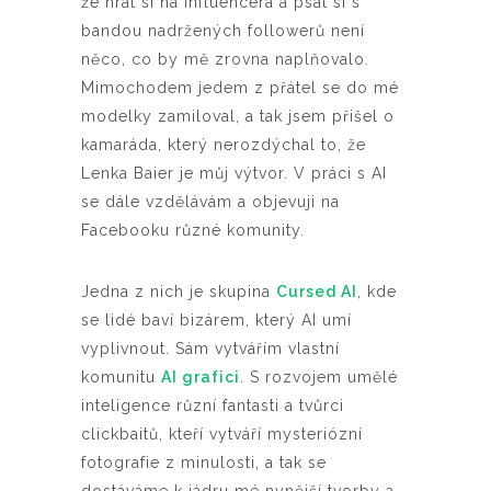
že hrát si na influencera a psát si s
bandou nadržených followerů není
něco, co by mě zrovna naplňovalo.
Mimochodem jedem z přátel se do mé
modelky zamiloval, a tak jsem přišel o
kamaráda, který nerozdýchal to, že
Lenka Baier je můj výtvor. V práci s AI
se dále vzdělávám a objevuji na
Facebooku různé komunity.
Jedna z nich je skupina
Cursed AI
, kde
se lidé baví bizárem, který AI umí
vyplivnout. Sám vytvářím vlastní
komunitu
AI grafici
. S rozvojem umělé
inteligence různí fantasti a tvůrci
clickbaitů, kteří vytváří mysteriózní
fotografie z minulosti, a tak se