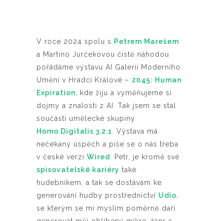
V roce 2024 spolu s
Petrem Marešem
a Martino Jurčekovou čistě náhodou
pořádáme výstavu AI Galerii Moderního
Umění v Hradci Králové –
2045: Human
Expiration
, kde žiju a vyměňujeme si
dojmy a znalosti z AI. Tak jsem se stal
součástí umělecké skupiny
Homo Digitalis 3.2.1
. Výstava má
nečekaný úspěch a píše se o nás třeba
v české verzi
Wired
. Petr, je kromě své
spisovatelské kariéry
také
hudebníkem, a tak se dostávám ke
generování hudby prostřednictví
Udio
,
se kterým se mi myslím poměrně daří