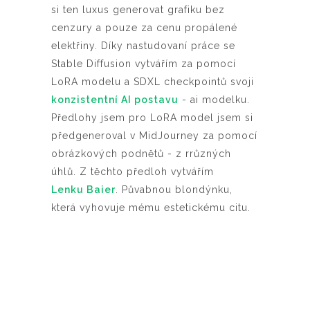
si ten luxus generovat grafiku bez
cenzury a pouze za cenu propálené
elektřiny. Díky nastudovaní práce se
Stable Diffusion vytvářím za pomocí
LoRA modelu a SDXL checkpointů svoji
konzistentní AI postavu
- ai modelku.
Předlohy jsem pro LoRA model jsem si
předgeneroval v MidJourney za pomocí
obrázkových podnětů - z rrůzných
úhlů. Z těchto předloh vytvářím
Lenku Baier
. Půvabnou blondýnku,
která vyhovuje mému estetickému citu.