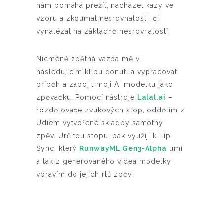
nám pomáhá přežít, nacházet kazy ve
vzoru a zkoumat nesrovnalosti, či
vynalézat na základně nesrovnalostí.
Nicméně zpětná vazba mě v
následujícím klipu donutila vypracovat
příběh a zapojit moji AI modelku jako
zpěvačku. Pomocí nástroje
Lalal.ai
–
rozdělovače zvukových stop, oddělím z
Udiem vytvořené skladby samotný
zpěv. Určitou stopu, pak využiji k Lip-
Sync, který
RunwayML Gen3-Alpha
umí
a tak z generovaného videa modelky
vpravím do jejich rtů zpěv.