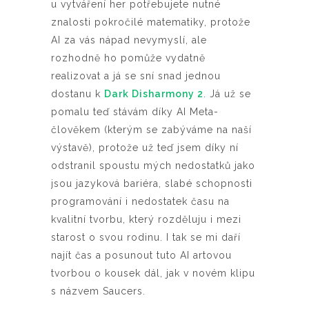
u vytváření her potřebujete nutné
znalosti pokročilé matematiky, protože
AI za vás nápad nevymyslí, ale
rozhodně ho pomůže vydatně
realizovat a já se sní snad jednou
dostanu k
Dark Disharmony 2
. Já už se
pomalu teď stávám díky AI Meta-
člověkem (kterým se zabýváme na naší
výstavě), protože už teď jsem díky ní
odstranil spoustu mých nedostatků jako
jsou jazyková bariéra, slabé schopnosti
programování i nedostatek času na
kvalitní tvorbu, který rozděluju i mezi
starost o svou rodinu. I tak se mi daří
najít čas a posunout tuto AI artovou
tvorbou o kousek dál, jak v novém klipu
s názvem Saucers.