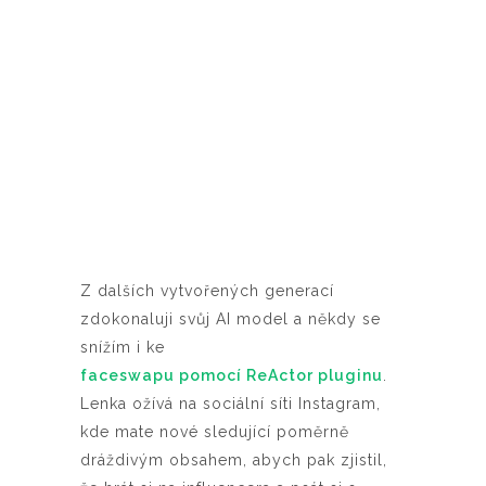
Z dalších vytvořených generací
zdokonaluji svůj AI model a někdy se
snížím i ke
faceswapu pomocí ReActor pluginu
.
Lenka ožívá na sociální síti Instagram,
kde mate nové sledující poměrně
dráždivým obsahem, abych pak zjistil,