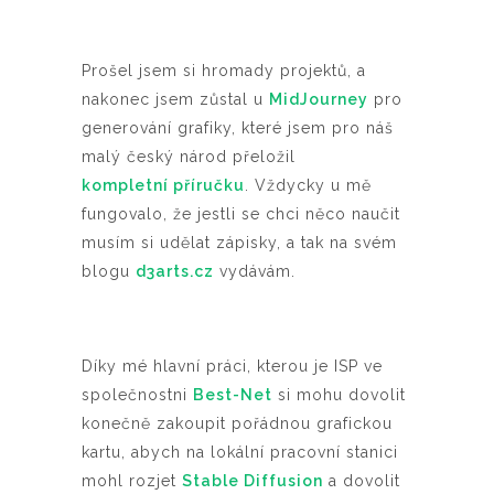
Prošel jsem si hromady projektů, a
nakonec jsem zůstal u
MidJourney
pro
generování grafiky, které jsem pro náš
malý český národ přeložil
kompletní příručku
. Vždycky u mě
fungovalo, že jestli se chci něco naučit
musím si udělat zápisky, a tak na svém
blogu
d3arts.cz
vydávám.
Díky mé hlavní práci, kterou je ISP ve
společnostni
Best-Net
si mohu dovolit
konečně zakoupit pořádnou grafickou
kartu, abych na lokální pracovní stanici
mohl rozjet
Stable Diffusion
a dovolit