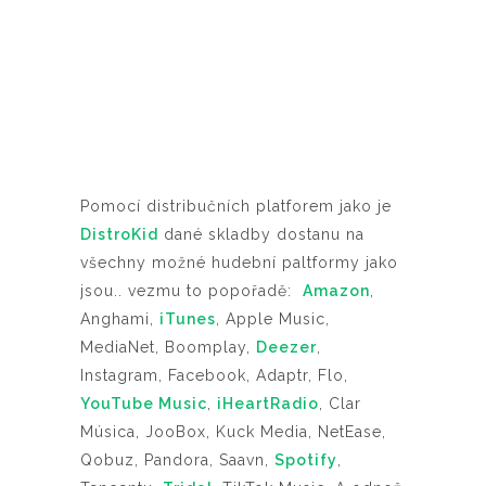
Pomocí distribučních platforem jako je
DistroKid
dané skladby dostanu na
všechny možné hudební paltformy jako
jsou.. vezmu to popořadě:
Amazon
,
Anghami,
iTunes
, Apple Music,
MediaNet, Boomplay,
Deezer
,
Instagram, Facebook, Adaptr, Flo,
YouTube Music
,
iHeartRadio
, Clar
Música, JooBox, Kuck Media, NetEase,
Qobuz, Pandora, Saavn,
Spotify
,