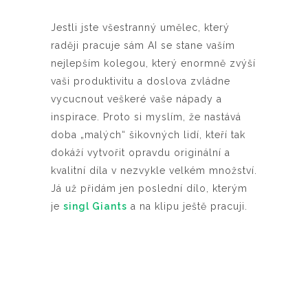
Jestli jste všestranný umělec, který
raději pracuje sám AI se stane vaším
nejlepším kolegou, který enormně zvýší
vaši produktivitu a doslova zvládne
vycucnout veškeré vaše nápady a
inspirace. Proto si myslím, že nastává
doba „malých“ šikovných lidí, kteří tak
dokáží vytvořit opravdu originální a
kvalitní díla v nezvykle velkém množství.
Já už přidám jen poslední dílo, kterým
je
singl Giants
a na klipu ještě pracuji.