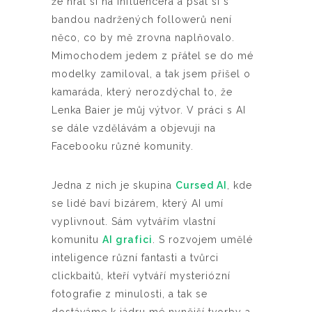
že hrát si na influencera a psát si s
bandou nadržených followerů není
něco, co by mě zrovna naplňovalo.
Mimochodem jedem z přátel se do mé
modelky zamiloval, a tak jsem přišel o
kamaráda, který nerozdýchal to, že
Lenka Baier je můj výtvor. V práci s AI
se dále vzdělávám a objevuji na
Facebooku různé komunity.
Jedna z nich je skupina
Cursed AI
, kde
se lidé baví bizárem, který AI umí
vyplivnout. Sám vytvářím vlastní
komunitu
AI grafici
. S rozvojem umělé
inteligence různí fantasti a tvůrci
clickbaitů, kteří vytváří mysteriózní
fotografie z minulosti, a tak se