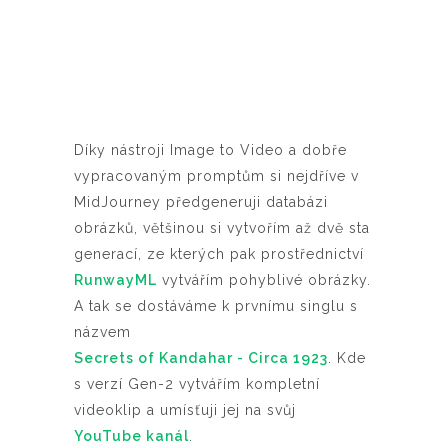
Díky nástroji Image to Video a dobře
vypracovaným promptům si nejdříve v
MidJourney předgeneruji databázi
obrázků, většinou si vytvořím až dvě sta
generací, ze kterých pak prostřednictví
RunwayML
vytvářím pohyblivé obrázky.
A tak se dostáváme k prvnímu singlu s
názvem
Secrets of Kandahar - Circa 1923
. Kde
s verzí Gen-2 vytvářím kompletní
videoklip a umísťuji jej na svůj
YouTube kanál
.