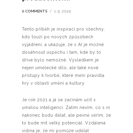
0 COMMENTS
/
1. 9. 2024
Tento příběh je inspirací pro všechny,
kdo touží po nových způsobech
vyjádření, a ukazuje, že s AI je možné
dosáhnout úspěchu i tam, kde by to
dříve bylo nemožné. Výsledkem je
nejen umělecké dílo, ale také nové
přístupy k tvorbě, které mění pravidla
hry v oblasti umění a kultury.
Je rok 2021 a já se začínám učit s
umělou inteligencí. Zatím nevím, co s ní
nakonec budu dělat, ale pevně věřím, že
to bude mít velký potenciál. Vzdálená
vidina je, že mi pomůže udělat