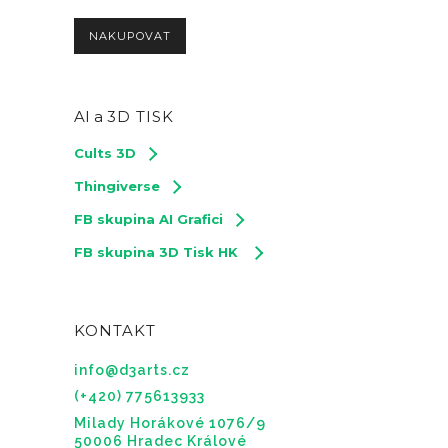
NAKUPOVAT
AI a
3D TISK
Cults 3D
Thingiverse
FB skupina AI Grafici
FB skupina 3D Tisk HK
KONTAKT
info@d3arts.cz
(+420) 775613933
Milady Horákové 1076/9
50006 Hradec Králové