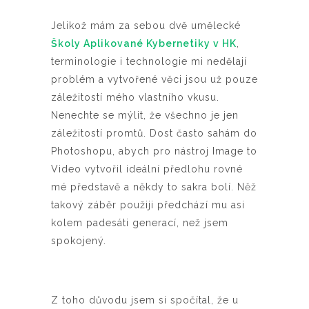
Jelikož mám za sebou dvě umělecké
Školy Aplikované Kybernetiky v HK
,
terminologie i technologie mi nedělají
problém a vytvořené věci jsou už pouze
záležitostí mého vlastního vkusu.
Nenechte se mýlit, že všechno je jen
záležitostí promtů. Dost často sahám do
Photoshopu, abych pro nástroj Image to
Video vytvořil ideální předlohu rovné
mé představě a někdy to sakra bolí. Něž
takový záběr použiji předchází mu asi
kolem padesáti generací, než jsem
spokojený.
Z toho důvodu jsem si spočítal, že u