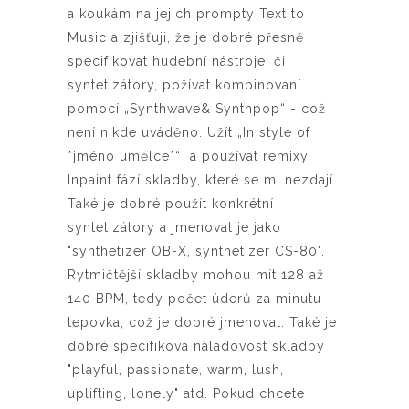
a koukám na jejich prompty Text to
Music a zjišťuji, že je dobré přesně
specifikovat hudební nástroje, či
syntetizátory, požívat kombinovaní
pomocí „Synthwave& Synthpop“ - což
není nikde uváděno. Užít „In style of
*jméno umělce*“ a používat remixy
Inpaint fází skladby, které se mi nezdají.
Také je dobré použít konkrétní
syntetizátory a jmenovat je jako
"synthetizer OB-X,
synthetizer
CS-80".
R
ytmičtější skladby mohou mít 128 až
140 BPM, tedy počet úderů za minutu -
tepovka, což je dobré jmenovat. Také je
dobré specifikova náladovost skladby
"playful, passionate, warm, lush,
uplifting, lonely" atd. Pokud chcete