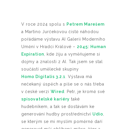
V roce 2024 spolu s
Petrem Marešem
a Martino Jurčekovou čistě náhodou
pořádáme výstavu AI Galerii Moderního
Umění v Hradci Králové –
2045: Human
Expiration
, kde žiju a vyměňujeme si
dojmy a znalosti z AI. Tak jsem se stal
součástí umělecké skupiny
Homo Digitalis 3.2.1
. Výstava má
nečekaný úspěch a píše se o nás třeba
v české verzi
Wired
. Petr, je kromě své
spisovatelské kariéry
také
hudebníkem, a tak se dostávám ke
generování hudby prostřednictví
Udio
,
se kterým se mi myslím poměrně daří