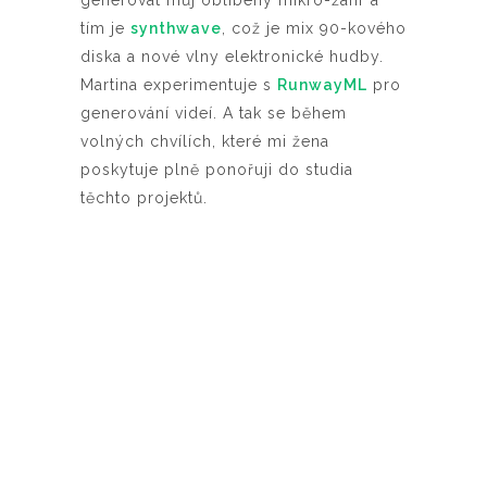
generovat můj oblíbený mikro-žánr a
tím je
synthwave
, což je mix 90-kového
diska a nové vlny elektronické hudby.
Martina experimentuje s
RunwayML
pro
generování videí. A tak se během
volných chvílích, které mi žena
poskytuje plně ponořuji do studia
těchto projektů.