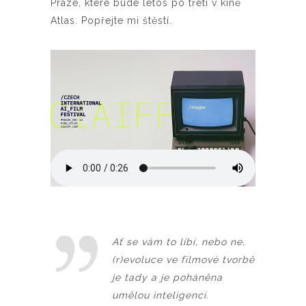
Praze, které bude letos po třetí v kině
Atlas. Popřejte mi štěstí.
Ať se vám to líbí, nebo ne,
(r)evoluce ve filmové tvorbě
je tady a je poháněna
umělou inteligencí.