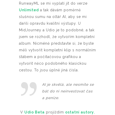
RunwayML se mi vyplatí jít do verze
Unlimited
a tak dávám poměrně
slušnou sumu na oltář AI, aby se mi
dařili opravdu kvalitní výstupy. U
MidJourney a Udio je to podobné, a tak
jsem se rozhodl, že vytvořím kompletní
album. Nicméně představte si, že byste
měli vytvořit kompletní klip s normálním
štábem a počítačovou grafikou a
vytvořit něco podobného klasickou
cestou. To jsou úplně jiná čísla.
AI je skvělá, ale nesmíte se
bát do ni neinvestovat čas
a peníze.
V
Udio Beta
projíždím
ostatní autory
,