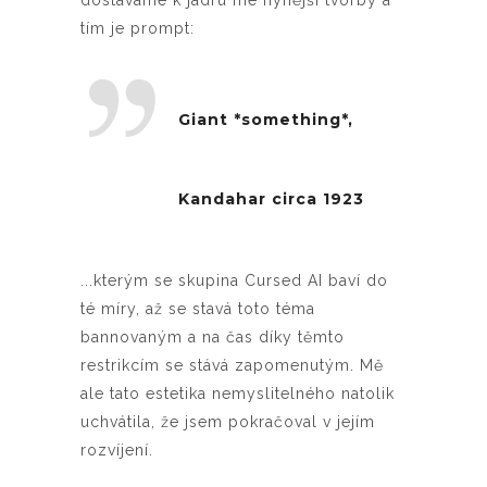
dostáváme k jádru mé nynější tvorby a
tím je prompt:
Giant *something*,
Kandahar circa 1923
...kterým se skupina Cursed AI baví do
té míry, až se stavá toto téma
bannovaným a na čas díky těmto
restrikcím se stává zapomenutým. Mě
ale tato estetika nemyslitelného natolik
uchvátila, že jsem pokračoval v jejím
rozvíjení.