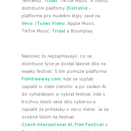
Tencentu,
Tridal
, TikTok Music. A odnož
distribuční platfomy
DistroVid
–
platforma pro hudební klipy zase na
Vevo
,
iTunes Video
, Apple Music,
TikTok Music,
Tridal
a Boomplay.
Nakonec to nejzajímavější, co se
distribuce týče je dostat takové dílo na
nějaký festival. S tím pomůže platforma
Filmfreeway.com
, kde se vyplatí
zaplatit si zlaté členství a po zadání AI
do vyhledávání si vybrat festival, kde s
trochou štěstí vaše dílo vyberou a
zaplatit za přihlášku o něco méně. Já se
osobně těším na festival
Czech International AI_Film Festival
v