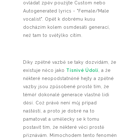
ovládat zpěv použijte Custom nebo
Autogenerated lyrics - "Female/Male
vocalist".
Opět k dobrému kusu
docházím kolem osmdesáti generací,
než tam to světýlko cítím.
Díky zpětné vazbě se taky dozvídám, že
existuje něco jako
Tísnivé Údolí
, a že
některé neopodstatněné hejty a zpětné
vazby jsou způsobené prostě tím, že
téměř dokonalé generace vlastně lidi
děsí. Což právě není můj případ
naštěstí, a proto je dobré na to
pamatovat a umělecky se k tomu
postavit tím, že některé věci prostě
přiznávám. Mimochodem tento fenomén