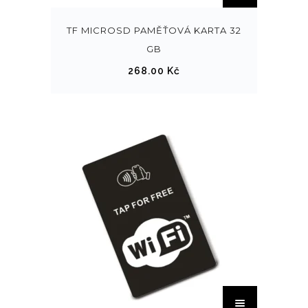
TF MICROSD PAMĚŤOVÁ KARTA 32
GB
268.00
Kč
T
e