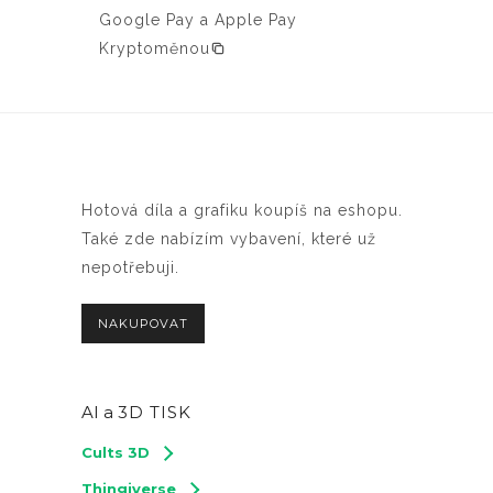
r
Google Pay a Apple Pay
o
Kryptoměnou
d
u
k
t
u
Hotová díla a grafiku koupíš na eshopu.
Také zde nabízím vybavení, které už
nepotřebuji.
NAKUPOVAT
AI a
3D TISK
Cults 3D
Thingiverse