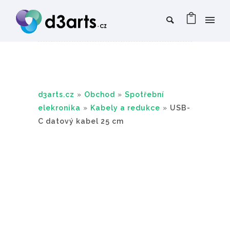
d3arts.cz
»
Obchod
»
Spotřební
elekronika
»
Kabely a redukce
»
USB-
C datový kabel 25 cm