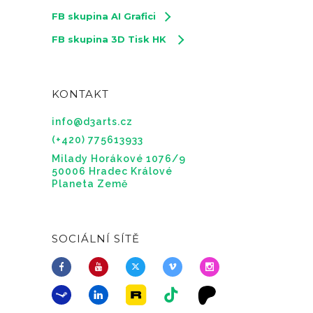
FB skupina AI Grafici
FB skupina 3D Tisk HK
KONTAKT
info@d3arts.cz
(+420) 775613933
Milady Horákové 1076/9
50006 Hradec Králové
Planeta Země
SOCIÁLNÍ SÍTĚ