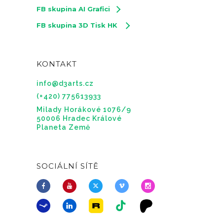
FB skupina AI Grafici
FB skupina 3D Tisk HK
KONTAKT
info@d3arts.cz
(+420) 775613933
Milady Horákové 1076/9
50006 Hradec Králové
Planeta Země
SOCIÁLNÍ SÍTĚ