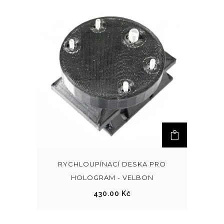
t
n
a
s
t
r
á
n
c
e
p
r
o
RYCHLOUPÍNACÍ DESKA PRO
d
HOLOGRAM - VELBON
u
430.00
Kč
k
t
u