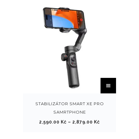
T
e
n
t
STABILIZÁTOR SMART XE PRO
o
SAMRTPHONE
p
R
2,590.00
Kč
–
2,879.00
Kč
r
o
o
z