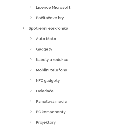
Licence Microsoft
Počítačové hry
Spotřební elekronika
Auto Moto
Gadgety
Kabely a redukce
Mobilní telefony
NFC gadgety
Ovladače
Paměťová media
PC komponenty
Projektory