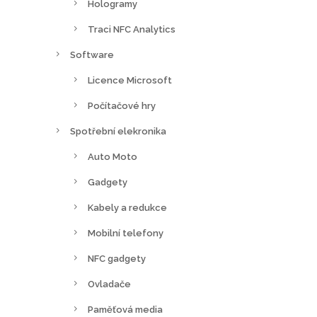
Hologramy
Traci NFC Analytics
Software
Licence Microsoft
Počítačové hry
Spotřební elekronika
Auto Moto
Gadgety
Kabely a redukce
Mobilní telefony
NFC gadgety
Ovladače
Paměťová media