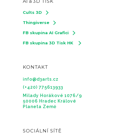
AI a
3D TISK
Cults 3D
Thingiverse
FB skupina AI Grafici
FB skupina 3D Tisk HK
KONTAKT
info@d3arts.cz
(+420) 775613933
Milady Horákové 1076/9
50006 Hradec Králové
Planeta Země
SOCIÁLNÍ SÍTĚ