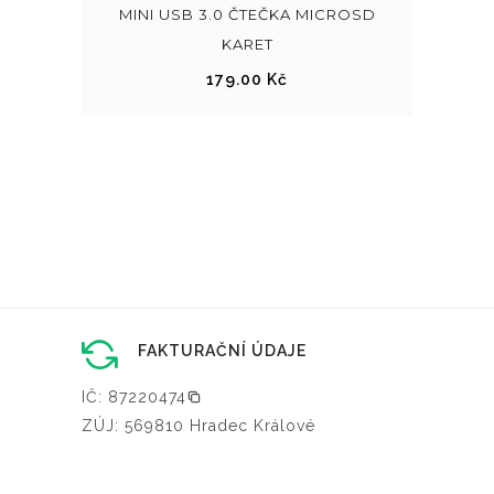
e
MINI USB 3.0 ČTEČKA MICROSD
v
KARET
y
179.00
Kč
b
r
a
t
n
a
s
t
r
FAKTURAČNÍ ÚDAJE
á
n
IČ: 87220474
c
ZÚJ: 569810 Hradec Králové
e
p