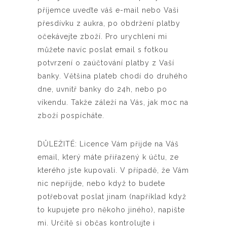
příjemce uveďte váš e-mail nebo Vaši
přesdívku z aukra, po obdržení platby
očekávejte zboží. Pro urychlení mi
můžete navíc poslat email s fotkou
potvrzení o zaúčtování platby z Vaší
banky. Většina plateb chodí do druhého
dne, uvnitř banky do 24h, nebo po
víkendu. Takže záleží na Vás, jak moc na
zboží pospícháte.
DŮLEŽITÉ: Licence Vám přijde na Váš
email, který máte přiřazený k účtu, ze
kterého jste kupovali. V případě, že Vám
nic nepřijde, nebo když to budete
potřebovat poslat jinam (například když
to kupujete pro někoho jiného), napište
mi. Určitě si občas kontrolujte i