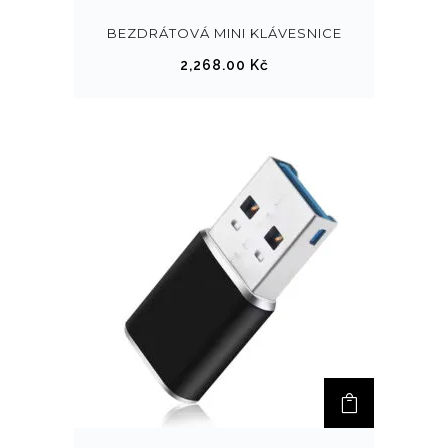
a
BEZDRÁTOVÁ MINI KLÁVESNICE
r
2,268.00
Kč
i
a
n
t
.
M
o
ž
n
o
s
t
i
l
z