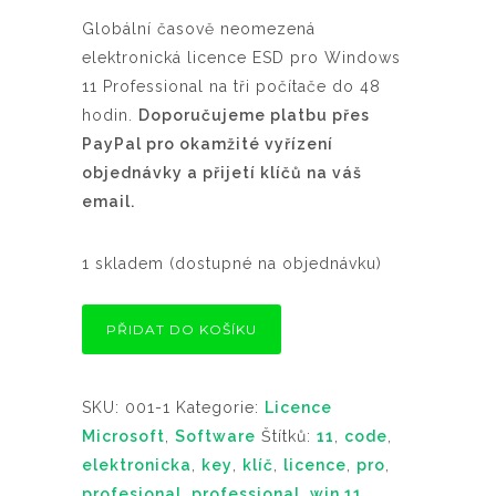
Globální časově neomezená
elektronická licence ESD pro Windows
11 Professional na tři počítače do 48
hodin.
Doporučujeme platbu přes
PayPal pro okamžité vyřízení
objednávky a přijetí klíčů na váš
email.
1 skladem (dostupné na objednávku)
PŘIDAT DO KOŠÍKU
SKU:
001-1
Kategorie:
Licence
Microsoft
,
Software
Štítků:
11
,
code
,
elektronicka
,
key
,
klíč
,
licence
,
pro
,
profesional
,
professional
,
win 11
,