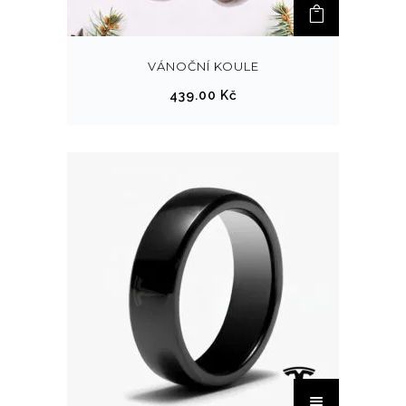
VÁNOČNÍ KOULE
439.00
Kč
T
e