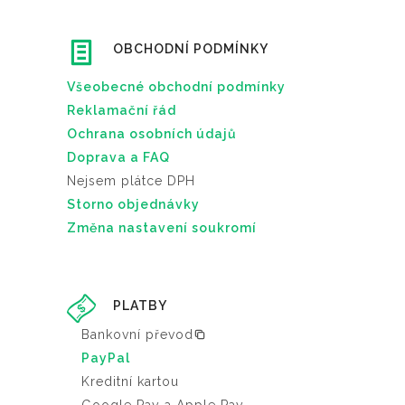
r
o
OBCHODNÍ PODMÍNKY
d
u
Všeobecné obchodní podmínky
k
Reklamační řád
t
Ochrana osobních údajů
u
Doprava a FAQ
Nejsem plátce DPH
Storno objednávky
Změna nastavení soukromí
PLATBY
Bankovní převod
PayPal
Kreditní kartou
Google Pay a Apple Pay