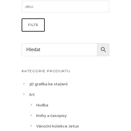
i
a
K
n
č
t
FILTR
a
.
ž
M
6
o
1
ž
0
n
.
o
KATEGORIE PRODUKTU
0
s
0
t
3D grafika ke stažení
i
K
Art
l
č
Hudba
z
e
Knihy a časopisy
v
Vánoční kolekce Jetus
y