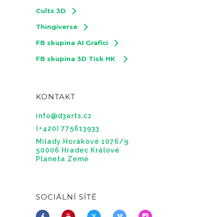
Cults 3D
Thingiverse
FB skupina AI Grafici
FB skupina 3D Tisk HK
KONTAKT
info@d3arts.cz
(+420) 775613933
Milady Horákové 1076/9
50006 Hradec Králové
Planeta Země
SOCIÁLNÍ SÍTĚ