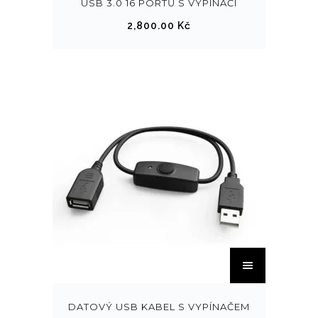
USB 3.0 16 PORTŮ S VYPÍNAČI
2,800.00
Kč
T
e
n
t
DATOVÝ USB KABEL S VYPÍNAČEM