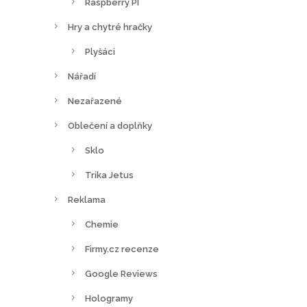
Raspberry PI
u
Hry a chytré hračky
k
t
Plyšáci
u
Nářadí
Nezařazené
Oblečení a doplňky
Sklo
Trika Jetus
Reklama
Chemie
Firmy.cz recenze
Google Reviews
Hologramy