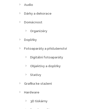
Audio
b
r
Dárky a dekorace
a
Domácnost
t
n
Organizéry
a
Doplňky
s
Fotoaparáty a příslušenství
t
r
Digitální fotoaparáty
á
Objektivy a doplňky
n
c
Stativy
e
Grafika ke stažení
p
Hardware
r
o
3D tiskárny
d