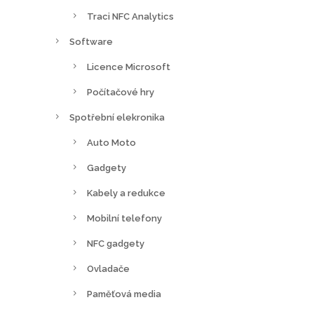
Traci NFC Analytics
Software
Licence Microsoft
Počítačové hry
Spotřební elekronika
Auto Moto
Gadgety
Kabely a redukce
Mobilní telefony
NFC gadgety
Ovladače
Paměťová media