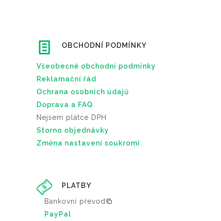
z
č
e
v
y
OBCHODNÍ PODMÍNKY
b
Všeobecné obchodní podmínky
r
Reklamační řád
a
Ochrana osobních údajů
t
Doprava a FAQ
n
Nejsem plátce DPH
a
Storno objednávky
s
Změna nastavení soukromí
t
r
á
n
PLATBY
c
Bankovní převod
e
PayPal
p