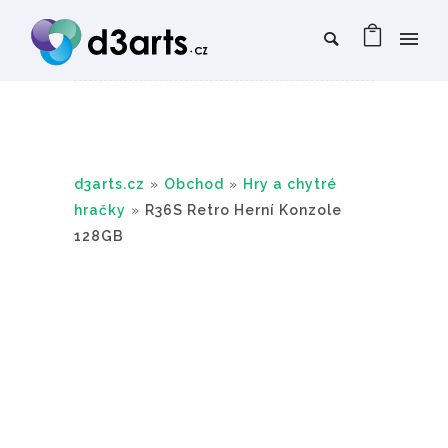
d3arts.cz
»
Obchod
»
Hry a chytré
hračky
»
R36S Retro Herní Konzole
128GB