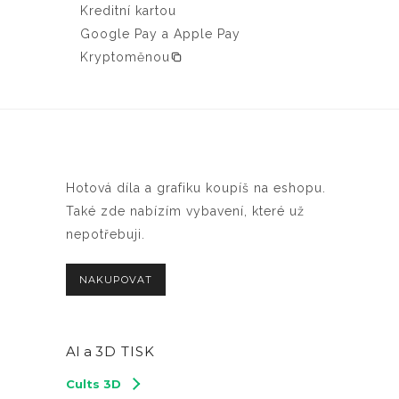
Kreditní kartou
r
Google Pay a Apple Pay
o
Kryptoměnou
d
u
k
t
u
Hotová díla a grafiku koupíš na eshopu.
Také zde nabízím vybavení, které už
nepotřebuji.
NAKUPOVAT
AI a
3D TISK
Cults 3D