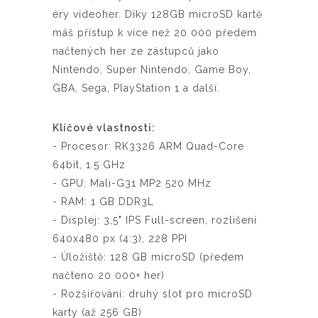
éry videoher. Díky 128GB microSD kartě
máš přístup k více než 20 000 předem
načtených her ze zástupců jako
Nintendo, Super Nintendo, Game Boy,
GBA, Sega, PlayStation 1 a další.
Klíčové vlastnosti:
- Procesor: RK3326 ARM Quad-Core
64bit, 1.5 GHz
- GPU: Mali-G31 MP2 520 MHz
- RAM: 1 GB DDR3L
- Displej: 3,5" IPS Full-screen, rozlišení
640x480 px (4:3), 228 PPI
- Úložiště: 128 GB microSD (předem
načteno 20 000+ her)
- Rozšiřování: druhý slot pro microSD
karty (až 256 GB)