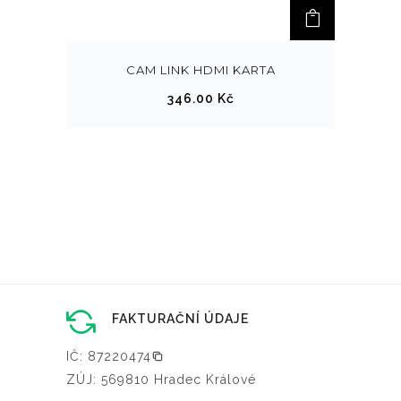
v
0
a
.
r
0
CAM LINK HDMI KARTA
i
0
346.00
Kč
a
n
K
t
č
.
a
M
ž
o
5
ž
2
n
5
o
.
s
FAKTURAČNÍ ÚDAJE
0
t
0
IČ: 87220474
i
ZÚJ: 569810 Hradec Králové
l
K