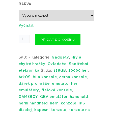
BARVA
Vyčistit
PŘIDAT DO KOŠÍKU
SKU:
-
Kategorie:
Gadgety
,
Hry a
chytré hračky
,
Ovladače
,
Spotřební
elekronika
Štítků:
128GB
,
20000 her
,
ArkOS
,
bílá konzole
,
černá konzole
,
dárek pro hráče
,
emulátor her
,
emulátory
,
fialová konzole
,
GAMEBOY
,
GBA emulátor
,
handheld
,
herní handheld
,
herní konzole
,
IPS
displej
,
kapesní konzole
,
konzole na