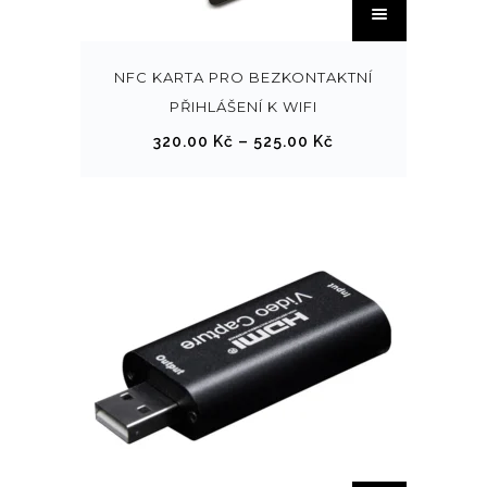
e
n
t
NFC KARTA PRO BEZKONTAKTNÍ
o
PŘIHLÁŠENÍ K WIFI
p
R
320.00
Kč
–
525.00
Kč
r
o
o
z
d
p
u
ě
k
t
t
í
m
c
á
e
v
n
í
:
c
3
e
2