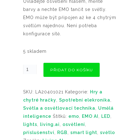
Ovládejte osvětlení hlasem, měňte
barvy a nechte EMO tančit se světly.
EMO může být připojen až ke 4 chytrým
světlům najednou. Není potřeba
konfigurace sítě.
5 skladem
PŘIDAT DO KOŠÍKU
SKU:
LA20401021
Kategorie:
Hry a
chytré hračky
,
Spotřební elekronika
,
Světla a osvětlovací technika
,
Umělá
inteligence
Štítků:
emo
,
EMO AI
,
LED
,
lights
,
living.ai
,
osvětlení
,
příslušenství
,
RGB
,
smart light
,
světlo