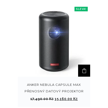
SLEVA!
ANKER NEBULA CAPSULE MAX
PŘENOSNÝ DATOVÝ PROJEKTOR
P
A
17,490.00
Kč
15,160.00
Kč
ů
k