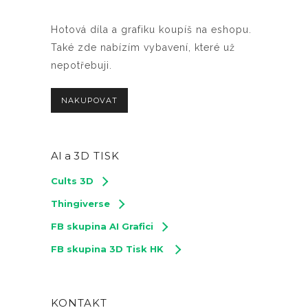
t
Hotová díla a grafiku koupíš na eshopu.
n
Také zde nabízím vybavení, které už
a
nepotřebuji.
s
t
NAKUPOVAT
r
á
n
AI a
3D TISK
c
e
Cults 3D
p
Thingiverse
r
FB skupina AI Grafici
o
FB skupina 3D Tisk HK
d
u
k
KONTAKT
t