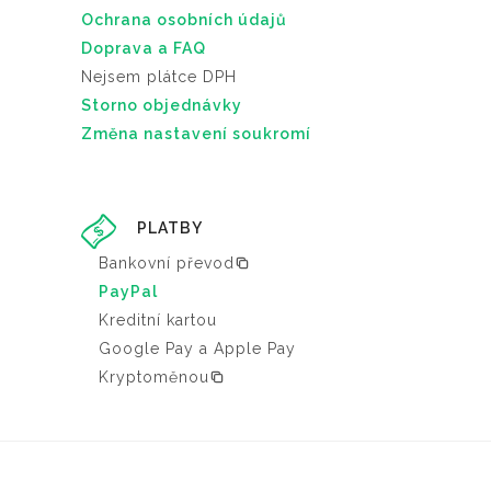
t
Ochrana osobních údajů
.
Doprava a FAQ
M
Nejsem plátce DPH
o
Storno objednávky
ž
Změna nastavení soukromí
n
o
s
PLATBY
t
i
Bankovní převod
l
PayPal
z
Kreditní kartou
e
Google Pay a Apple Pay
v
Kryptoměnou
y
b
r
a