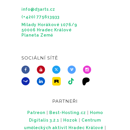
u
info@d3arts.cz
(+420) 775613933
Milady Horákové 1076/9
50006 Hradec Králové
Planeta Země
SOCIÁLNÍ SÍTĚ
PARTNEŘI
Patreon
|
Best-Hosting.cz
|
Homo
Digitalis 3.2.1
|
Hozok
|
Centrum
uměleckých aktivit Hradec Králové
|