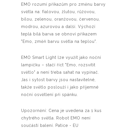
EMO rozumí příkazům pro změnu barvy
světla na: fialovou, žlutou, růžovou,
bílou, zelenou, oranžovou, červenou,
modrou, azurovou a další. Výchozí
teplá bílá barva se obnoví příkazem
"Emo, změň barvu světla na teplou".
EMO Smart Light lze využít jako noční
lampičku – stačí říct "Emo, rozsvítit
světlo" a není třeba sahat na vypínač.
Jas i sytost barvy jsou nastavitelné,
takže světlo poslouží i jako příjemné
noční osvětlení při spánku.
Upozornění: Cena je uvedena za 1 kus
chytrého světla. Robot EMO není
součástí balení. Patice - EU