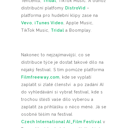
Tencentu,
Tridal
, TikTok Music. A odnož
distribuční platfomy
DistroVid
–
platforma pro hudební klipy zase na
Vevo
,
iTunes Video
, Apple Music,
TikTok Music,
Tridal
a Boomplay.
Nakonec to nejzajímavější, co se
distribuce týče je dostat takové dílo na
nějaký festival. S tím pomůže platforma
Filmfreeway.com
, kde se vyplatí
zaplatit si zlaté členství a po zadání AI
do vyhledávání si vybrat festival, kde s
trochou štěstí vaše dílo vyberou a
zaplatit za přihlášku o něco méně. Já se
osobně těším na festival
Czech International AI_Film Festival
v