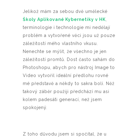
Jelikož mám za sebou dvě umělecké
Školy Aplikované Kybernetiky v HK
,
terminologie i technologie mi nedělají
problém a vytvořené věci jsou už pouze
záležitostí mého vlastního vkusu.
Nenechte se mýlit, že všechno je jen
záležitostí promtů. Dost často sahám do
Photoshopu, abych pro nástroj Image to
Video vytvořil ideální předlohu rovné
mé představě a někdy to sakra bolí. Něž
takový záběr použiji předchází mu asi
kolem padesáti generací, než jsem
spokojený.
Z toho důvodu jsem si spočítal, že u