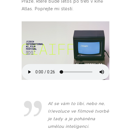
Praze, které bude letos po třetí v kině
Atlas. Popřejte mi štěstí.
Ať se vám to líbí, nebo ne,
(r)evoluce ve filmové tvorbě
je tady a je poháněna
umělou inteligencí.