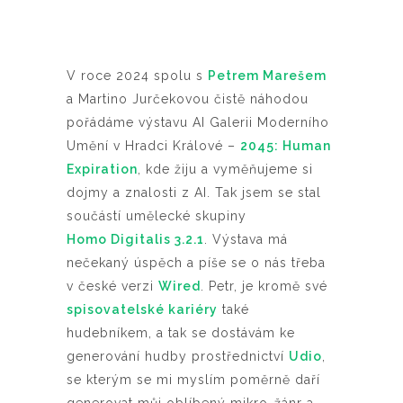
V roce 2024 spolu s
Petrem Marešem
a Martino Jurčekovou čistě náhodou
pořádáme výstavu AI Galerii Moderního
Umění v Hradci Králové –
2045: Human
Expiration
, kde žiju a vyměňujeme si
dojmy a znalosti z AI. Tak jsem se stal
součástí umělecké skupiny
Homo Digitalis 3.2.1
. Výstava má
nečekaný úspěch a píše se o nás třeba
v české verzi
Wired
. Petr, je kromě své
spisovatelské kariéry
také
hudebníkem, a tak se dostávám ke
generování hudby prostřednictví
Udio
,
se kterým se mi myslím poměrně daří