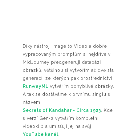
Díky nástroji Image to Video a dobře
vypracovaným promptům si nejdříve v
MidJourney předgeneruji databázi
obrázků, většinou si vytvořím až dvě sta
generací, ze kterých pak prostřednictví
RunwayML
vytvářím pohyblivé obrázky.
A tak se dostáváme k prvnímu singlu s
názvem
Secrets of Kandahar - Circa 1923
. Kde
s verzí Gen-2 vytvářím kompletní
videoklip a umísťuji jej na svůj
YouTube kanál
.