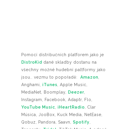
Pomocí distribučních platforem jako je
DistroKid
dané skladby dostanu na
všechny možné hudební paltformy jako
jsou.. vezmu to popořadě:
Amazon
,
Anghami,
iTunes
, Apple Music,
MediaNet, Boomplay,
Deezer
,
Instagram, Facebook, Adaptr, Flo,
YouTube Music
,
iHeartRadio
, Clar
Música, JooBox, Kuck Media, NetEase,
Qobuz, Pandora, Saavn,
Spotify
,