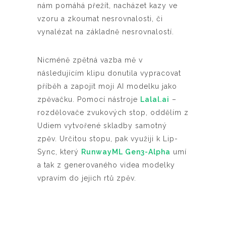
nám pomáhá přežít, nacházet kazy ve
vzoru a zkoumat nesrovnalosti, či
vynalézat na základně nesrovnalostí.
Nicméně zpětná vazba mě v
následujícím klipu donutila vypracovat
příběh a zapojit moji AI modelku jako
zpěvačku. Pomocí nástroje
Lalal.ai
–
rozdělovače zvukových stop, oddělím z
Udiem vytvořené skladby samotný
zpěv. Určitou stopu, pak využiji k Lip-
Sync, který
RunwayML Gen3-Alpha
umí
a tak z generovaného videa modelky
vpravím do jejich rtů zpěv.