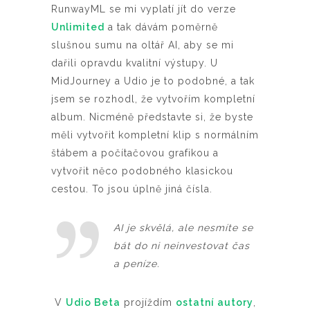
RunwayML se mi vyplatí jít do verze
Unlimited
a tak dávám poměrně
slušnou sumu na oltář AI, aby se mi
dařili opravdu kvalitní výstupy. U
MidJourney a Udio je to podobné, a tak
jsem se rozhodl, že vytvořím kompletní
album. Nicméně představte si, že byste
měli vytvořit kompletní klip s normálním
štábem a počítačovou grafikou a
vytvořit něco podobného klasickou
cestou. To jsou úplně jiná čísla.
AI je skvělá, ale nesmíte se
bát do ni neinvestovat čas
a peníze.
V
Udio Beta
projíždím
ostatní autory
,