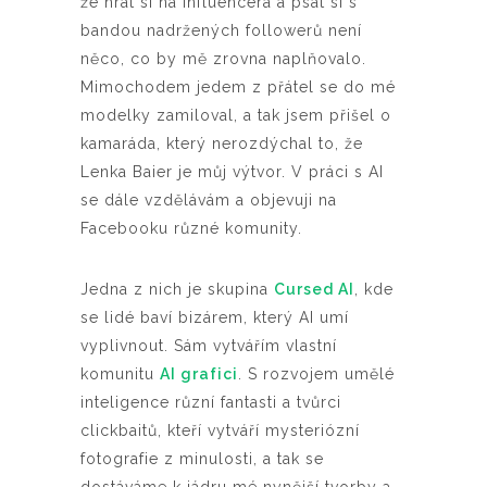
že hrát si na influencera a psát si s
bandou nadržených followerů není
něco, co by mě zrovna naplňovalo.
Mimochodem jedem z přátel se do mé
modelky zamiloval, a tak jsem přišel o
kamaráda, který nerozdýchal to, že
Lenka Baier je můj výtvor. V práci s AI
se dále vzdělávám a objevuji na
Facebooku různé komunity.
Jedna z nich je skupina
Cursed AI
, kde
se lidé baví bizárem, který AI umí
vyplivnout. Sám vytvářím vlastní
komunitu
AI grafici
. S rozvojem umělé
inteligence různí fantasti a tvůrci
clickbaitů, kteří vytváří mysteriózní
fotografie z minulosti, a tak se