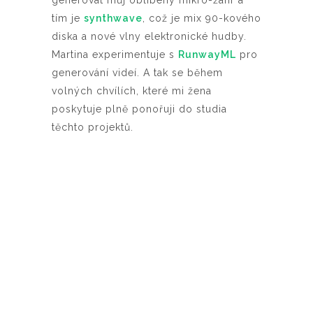
generovat můj oblíbený mikro-žánr a
tím je
synthwave
, což je mix 90-kového
diska a nové vlny elektronické hudby.
Martina experimentuje s
RunwayML
pro
generování videí. A tak se během
volných chvílích, které mi žena
poskytuje plně ponořuji do studia
těchto projektů.