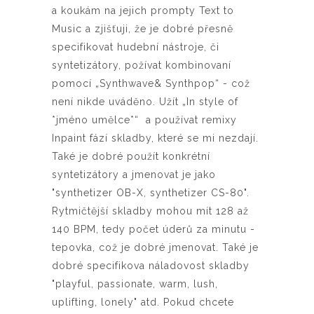
a koukám na jejich prompty Text to
Music a zjišťuji, že je dobré přesně
specifikovat hudební nástroje, či
syntetizátory, požívat kombinovaní
pomocí „Synthwave& Synthpop“ - což
není nikde uváděno. Užít „In style of
*jméno umělce*“ a používat remixy
Inpaint fází skladby, které se mi nezdají.
Také je dobré použít konkrétní
syntetizátory a jmenovat je jako
"synthetizer OB-X,
synthetizer
CS-80".
R
ytmičtější skladby mohou mít 128 až
140 BPM, tedy počet úderů za minutu -
tepovka, což je dobré jmenovat. Také je
dobré specifikova náladovost skladby
"playful, passionate, warm, lush,
uplifting, lonely" atd. Pokud chcete