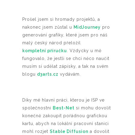
Prošel jsem si hromady projektů, a
nakonec jsem zůstal u
MidJourney
pro
generování grafiky, které jsem pro náš
malý český národ přeložil
kompletní příručku
. Vždycky u mě
fungovalo, že jestli se chci něco naučit
musím si udělat zápisky, a tak na svém
blogu
d3arts.cz
vydávám.
Díky mé hlavní práci, kterou je ISP ve
společnostni
Best-Net
si mohu dovolit
konečně zakoupit pořádnou grafickou
kartu, abych na lokální pracovní stanici
mohl rozjet
Stable Diffusion
a dovolit