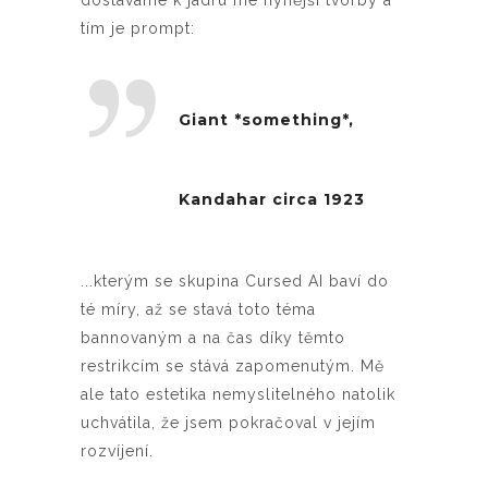
dostáváme k jádru mé nynější tvorby a
tím je prompt:
Giant *something*,
Kandahar circa 1923
...kterým se skupina Cursed AI baví do
té míry, až se stavá toto téma
bannovaným a na čas díky těmto
restrikcím se stává zapomenutým. Mě
ale tato estetika nemyslitelného natolik
uchvátila, že jsem pokračoval v jejím
rozvíjení.