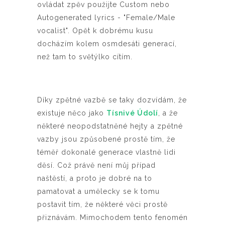
ovládat zpěv použijte Custom nebo
Autogenerated lyrics - "Female/Male
vocalist".
Opět k dobrému kusu
docházím kolem osmdesáti generací,
než tam to světýlko cítím.
Díky zpětné vazbě se taky dozvídám, že
existuje něco jako
Tísnivé Údolí
, a že
některé neopodstatněné hejty a zpětné
vazby jsou způsobené prostě tím, že
téměř dokonalé generace vlastně lidi
děsí. Což právě není můj případ
naštěstí, a proto je dobré na to
pamatovat a umělecky se k tomu
postavit tím, že některé věci prostě
přiznávám. Mimochodem tento fenomén