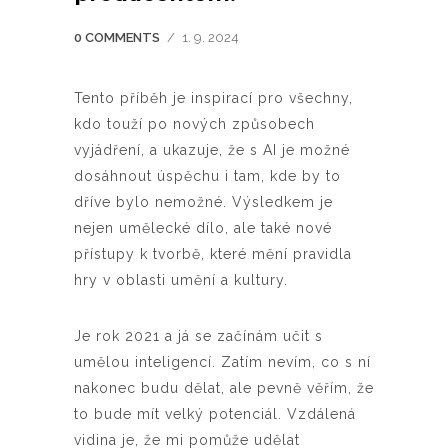
0 COMMENTS
/
1. 9. 2024
Tento příběh je inspirací pro všechny,
kdo touží po nových způsobech
vyjádření, a ukazuje, že s AI je možné
dosáhnout úspěchu i tam, kde by to
dříve bylo nemožné. Výsledkem je
nejen umělecké dílo, ale také nové
přístupy k tvorbě, které mění pravidla
hry v oblasti umění a kultury.
Je rok 2021 a já se začínám učit s
umělou inteligencí. Zatím nevím, co s ní
nakonec budu dělat, ale pevně věřím, že
to bude mít velký potenciál. Vzdálená
vidina je, že mi pomůže udělat