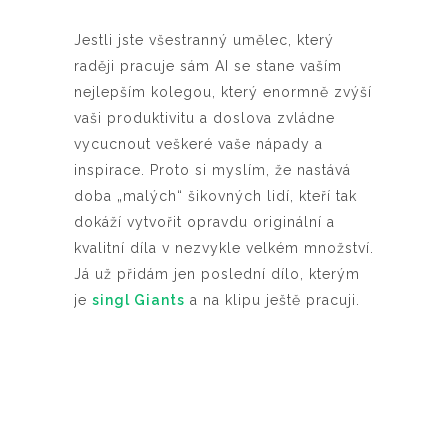
Jestli jste všestranný umělec, který
raději pracuje sám AI se stane vaším
nejlepším kolegou, který enormně zvýší
vaši produktivitu a doslova zvládne
vycucnout veškeré vaše nápady a
inspirace. Proto si myslím, že nastává
doba „malých“ šikovných lidí, kteří tak
dokáží vytvořit opravdu originální a
kvalitní díla v nezvykle velkém množství.
Já už přidám jen poslední dílo, kterým
je
singl Giants
a na klipu ještě pracuji.