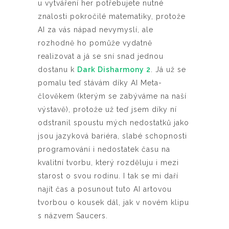
u vytváření her potřebujete nutné
znalosti pokročilé matematiky, protože
AI za vás nápad nevymyslí, ale
rozhodně ho pomůže vydatně
realizovat a já se sní snad jednou
dostanu k
Dark Disharmony 2
. Já už se
pomalu teď stávám díky AI Meta-
člověkem (kterým se zabýváme na naší
výstavě), protože už teď jsem díky ní
odstranil spoustu mých nedostatků jako
jsou jazyková bariéra, slabé schopnosti
programování i nedostatek času na
kvalitní tvorbu, který rozděluju i mezi
starost o svou rodinu. I tak se mi daří
najít čas a posunout tuto AI artovou
tvorbou o kousek dál, jak v novém klipu
s názvem Saucers.