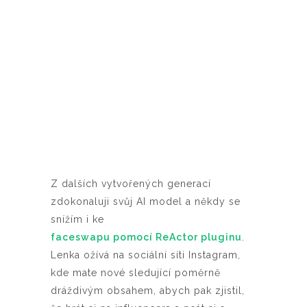
Z dalších vytvořených generací
zdokonaluji svůj AI model a někdy se
snížím i ke
faceswapu pomocí ReActor pluginu
.
Lenka ožívá na sociální síti Instagram,
kde mate nové sledující poměrně
dráždivým obsahem, abych pak zjistil,