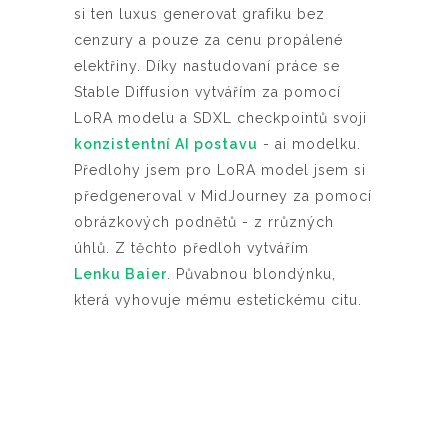
si ten luxus generovat grafiku bez
cenzury a pouze za cenu propálené
elektřiny. Díky nastudovaní práce se
Stable Diffusion vytvářím za pomocí
LoRA modelu a SDXL checkpointů svoji
konzistentní AI postavu
- ai modelku.
Předlohy jsem pro LoRA model jsem si
předgeneroval v MidJourney za pomocí
obrázkových podnětů - z rrůzných
úhlů. Z těchto předloh vytvářím
Lenku Baier
. Půvabnou blondýnku,
která vyhovuje mému estetickému citu.