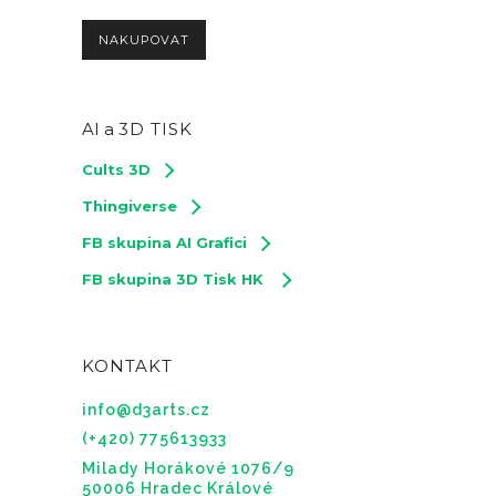
NAKUPOVAT
AI a
3D TISK
Cults 3D
Thingiverse
FB skupina AI Grafici
FB skupina 3D Tisk HK
KONTAKT
info@d3arts.cz
(+420) 775613933
Milady Horákové 1076/9
50006 Hradec Králové