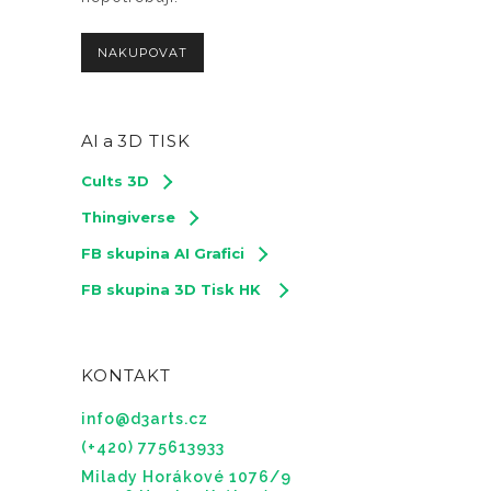
NAKUPOVAT
AI a
3D TISK
Cults 3D
Thingiverse
FB skupina AI Grafici
FB skupina 3D Tisk HK
KONTAKT
info@d3arts.cz
(+420) 775613933
Milady Horákové 1076/9