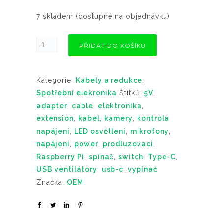
7 skladem (dostupné na objednávku)
PŘIDAT DO KOŠÍKU
Kategorie:
Kabely a redukce
,
Spotřební elekronika
Štítků:
5V
,
adapter
,
cable
,
elektronika
,
extension
,
kabel
,
kamery
,
kontrola
napájení
,
LED osvětlení
,
mikrofony
,
napájení
,
power
,
prodluzovaci
,
Raspberry Pi
,
spínač
,
switch
,
Type-C
,
USB ventilátory
,
usb-c
,
vypínač
Značka:
OEM