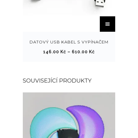
T
e
n
t
DATOVÝ USB KABEL S VYPÍNAČEM
o
R
146.00
Kč
–
610.00
Kč
p
o
r
z
o
p
SOUVISEJÍCÍ PRODUKTY
d
ě
u
t
k
í
t
c
m
e
á
n
v
:
í