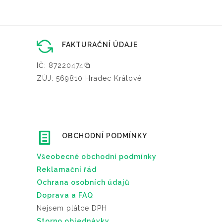
o
8
á
s
0
n
t
.
c
i
0
FAKTURAČNÍ ÚDAJE
e
l
0
p
IČ: 87220474
z
r
ZÚJ: 569810 Hradec Králové
e
K
o
v
č
d
y
u
b
k
r
OBCHODNÍ PODMÍNKY
t
a
u
t
Všeobecné obchodní podmínky
n
Reklamační řád
a
Ochrana osobních údajů
s
Doprava a FAQ
t
Nejsem plátce DPH
r
Storno objednávky