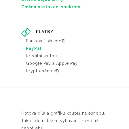
á
Změna nastavení soukromí
n
c
e
PLATBY
p
Bankovní převod
r
PayPal
o
Kreditní kartou
d
Google Pay a Apple Pay
u
Kryptoměnou
k
t
u
Hotová díla a grafiku koupíš na eshopu.
Také zde nabízím vybavení, které už
nepotřebuji.