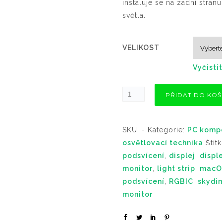
instaluje se na zadní stran
světla.
VELIKOST
Vyčisti
PŘIDAT DO KOŠ
SKU:
-
Kategorie:
PC komp
osvětlovací technika
Štít
podsvícení
,
displej
,
displ
monitor
,
light strip
,
macO
podsvícení
,
RGBIC
,
skydi
monitor