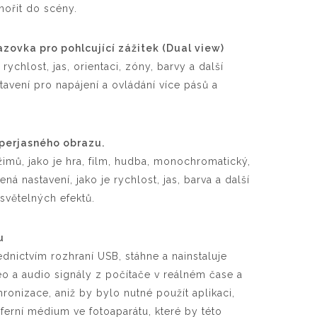
nořit do scény.
zovka pro pohlcující zážitek (Dual view)
rychlost, jas, orientaci, zóny, barvy a další
avení pro napájení a ovládání více pásů a
uperjasného obrazu.
imů, jako je hra, film, hudba, monochromatický,
ená nastavení, jako je rychlost, jas, barva a další
 světelných efektů.
u
řednictvím rozhraní USB, stáhne a nainstaluje
eo a audio signály z počítače v reálném čase a
onizace, aniž by bylo nutné použít aplikaci,
ferní médium ve fotoaparátu, které by této