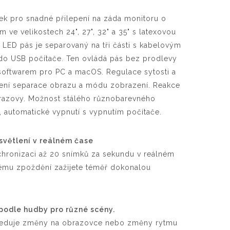
k pro snadné přilepení na záda monitoru o
 ve velikostech 24", 27", 32" a 35" s latexovou
. LED pás je separovaný na tři části s kabelovým
 do USB počítače. Ten ovládá pás bez prodlevy
 softwarem pro PC a macOS. Regulace sytosti a
avení separace obrazu a módu zobrazení. Reakce
razovy. Možnost stálého různobarevného
, automatické vypnutí s vypnutím počítače.
světlení v reálném čase
chronizaci až 20 snímků za sekundu v reálném
nému zpoždění zažijete téměř dokonalou
 podle hudby pro různé scény.
sleduje změny na obrazovce nebo změny rytmu