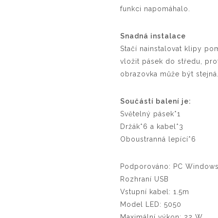
funkci napomáhalo.
Snadná instalace
Stačí nainstalovat klipy 
vložit pásek do středu, pr
obrazovka může být stejná
Součástí balení je:
Světelný pásek*1
Držák*6 a kabel*3
Oboustranná lepící*6
Podporováno: PC Windows 
Rozhraní USB
Vstupní kabel: 1.5m
Model LED: 5050
Maximální výkon: 22 W