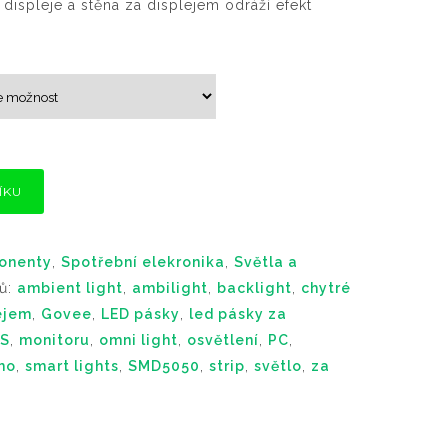
u displeje a stěna za displejem odráží efekt
t
í
c
e
n
t
:
9
ÍKU
8
5
.
onenty
,
Spotřební elekronika
,
Světla a
0
ků:
ambient light
,
ambilight
,
backlight
,
chytré
0
ejem
,
Govee
,
LED pásky
,
led pásky za
S
,
monitoru
,
omni light
,
osvětlení
,
PC
,
K
mo
,
smart lights
,
SMD5050
,
strip
,
světlo
,
za
č
a
ž