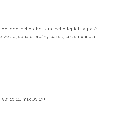
pomocí dodaného oboustranného lepidla a poté
otože se jedná o pružný pásek, takže i ohnutá
.
8,9,10,11, macOS 13+