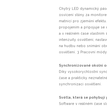
Chytrý LED dynamický páse
osvícení stěny za monitorem
matnicí pro zjemění efektu
propojením a připojuje se
a v reálném čase vlastním
intenzuity osvětlení, nast
na hudbu nebo snímání ob
osvětlení. 3 Pracovní módy
Synchronizované okolní o
Díky vysokorychlostní syn
čase a prakticky neznatel
synchronizaci osvětlení.
Světla, která se pohybují
Software v reálném čase 