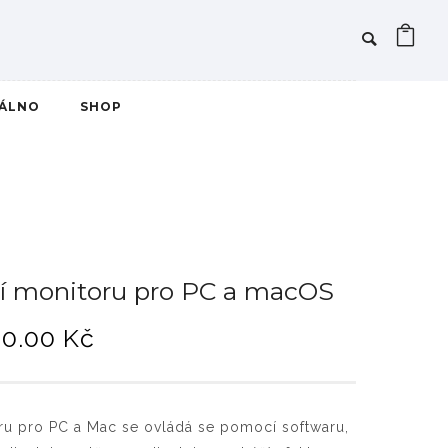
IÁLNO
SHOP
í monitoru pro PC a macOS
R
80.00
Kč
o
z
p
u pro PC a Mac se ovládá se pomocí softwaru,
ě