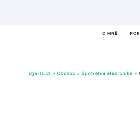
O MNĚ
POR
d3arts.cz
»
Obchod
»
Spotřební elekronika
»