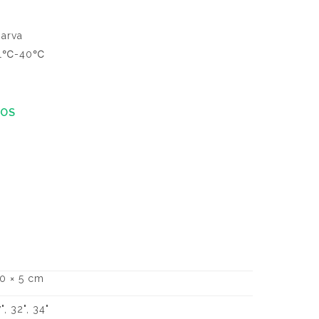
barva
a: 1℃-40℃
cOS
20 × 5 cm
", 32", 34"