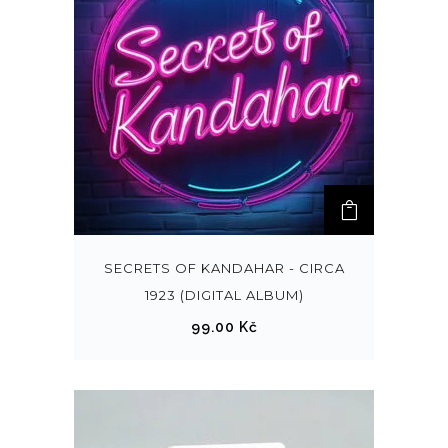
k
t
m
á
v
í
c
e
v
a
SECRETS OF KANDAHAR - CIRCA
r
1923 (DIGITAL ALBUM)
i
99.00
Kč
a
n
t
.
M