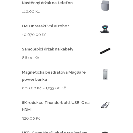
Nástěnný držák na telefon
116.00
Kč
EMO Interaktivní AI robot
10,670.00
Kč
Samolepicí držák na kabely
86.00
Kč
Magnetická bezdrátová MagSafe
power banka
R
860.00
Kč
–
1,233.00
Kč
o
z
8K redukce Thunderbold, USB-C na
p
HDMI
ě
326.00
Kč
t
í
USB-C napájecí kabel s vypínačem