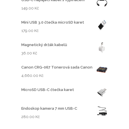
c
149.00
Kč
e
n
Mini USB 3.0 čtečka microSD karet
:
179.00
Kč
8
6
Magnetický držák kabelů
0
.
36.00
Kč
0
0
Canon CRG-067 Tonerová sada Canon
4,660.00
Kč
K
č
MicroSD USB-C čtečka karet
a
ž
1
Endoskop kamera 7 mm USB-C
,
280.00
Kč
2
3