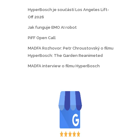
d
b
HyperBosch je součástí Los Angeles Lift-
u
r
Off 2026
k
a
t
Jak funguje EMO AI robot
t
u
n
PiFF Open Call
a
MADFA Rozhovor: Petr Chroustovský o filmu
s
HyperBosch: The Garden Reanimeted
t
MADFA interview o filmu HyperBosch
r
á
n
c
e
p
r
o
d