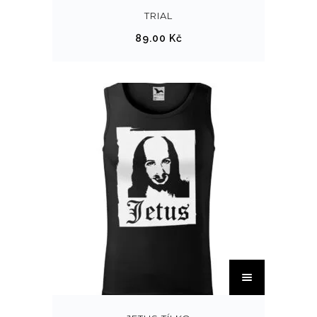
TRIAL
89.00
Kč
T
e
n
t