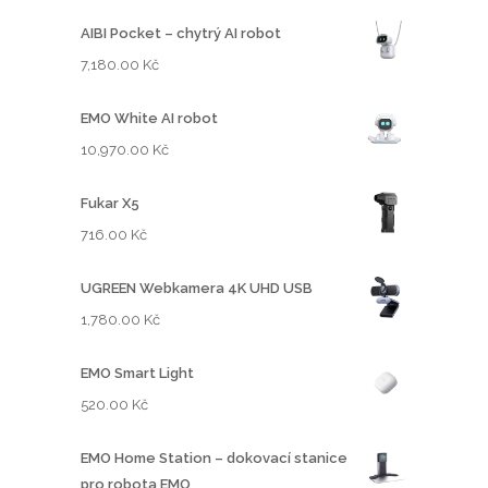
AIBI Pocket – chytrý AI robot
7,180.00
Kč
EMO White AI robot
10,970.00
Kč
Fukar X5
716.00
Kč
UGREEN Webkamera 4K UHD USB
1,780.00
Kč
EMO Smart Light
520.00
Kč
EMO Home Station – dokovací stanice
pro robota EMO