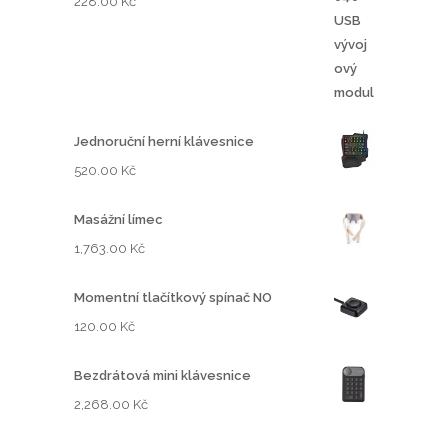
228.00
Kč
K
č
a
ž
5
2
Jednoruční herní klávesnice
9
520.00
Kč
.
0
Masážní límec
0
1,763.00
Kč
K
Momentní tlačítkový spínač NO
č
120.00
Kč
Bezdrátová mini klávesnice
2,268.00
Kč