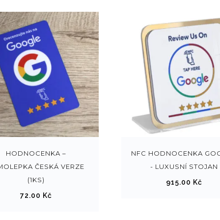
S
T
e
n
t
HODNOCENKA –
NFC HODNOCENKA GO
o
MOLEPKA ČESKÁ VERZE
- LUXUSNÍ STOJAN
p
(1KS)
915.00
Kč
r
72.00
Kč
o
d