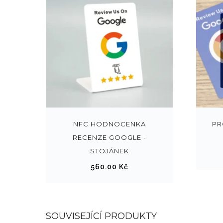
T
e
n
t
NFC HODNOCENKA
PR
o
RECENZE GOOGLE -
p
STOJÁNEK
r
560.00
Kč
o
d
u
k
SOUVISEJÍCÍ PRODUKTY