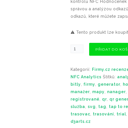
kontrolu NFC Hodnocenek T
správou a analýzou odkazů
odkazů, které můžete zapsa
⚠️ Tento produkt lze koupit
PŘIDAT DO KOŠ
Kategorií:
Firmy.cz recenz
NFC Analytics
Štítků:
anal
bitly
,
firmy
,
generator
,
h
manažer
,
mapy
,
nanager
registrované
,
qr
,
qr gene
služba
,
svg
,
tag
,
tap to r
trasovac
,
trasování
,
trial
d3arts.cz