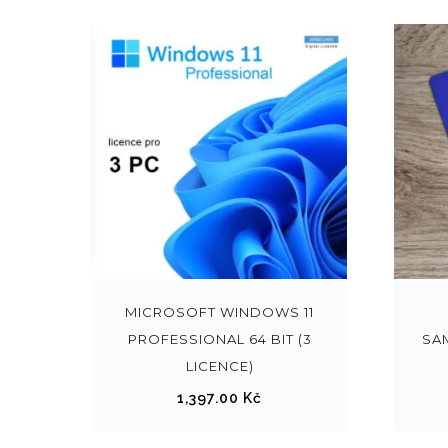
t
m
á
v
í
c
e
v
a
r
i
a
MICROSOFT WINDOWS 11
n
PROFESSIONAL 64 BIT (3
SA
t
LICENCE)
.
M
1,397.00
Kč
o