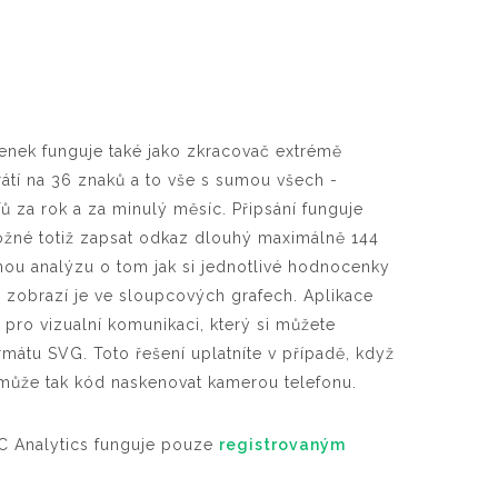
nek funguje také jako zkracovač extrémě
átí na 36 znaků a to vše s sumou všech -
 za rok a za minulý měsíc. Připsání funguje
možné totiž zapsat odkaz dlouhý maximálně 144
nou analýzu o tom jak si jednotlivé hodnocenky
zobrazí je ve sloupcových grafech. Aplikace
pro vizualní komunikaci, který si můžete
mátu SVG. Toto řešení uplatníte v případě, když
může tak kód naskenovat kamerou telefonu.
FC Analytics funguje pouze
registrovaným