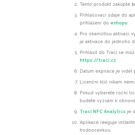
Tento produkt zakupte
s
Přihlašovací údaje do ap
přihlášení do
eshopu
.
Pro okamžitou aktivaci v
je aktivace do jednoho 
Přihlásit do Traci se m
https://traci.cz
Datum expirace je vidět 
Licenční klíč nikam nemu
Pokud vyberete roční lice
budete vyzváni k obnově
Traci NFC Analytics
je o
Aplikace reaguje instan
hodnocenkou.