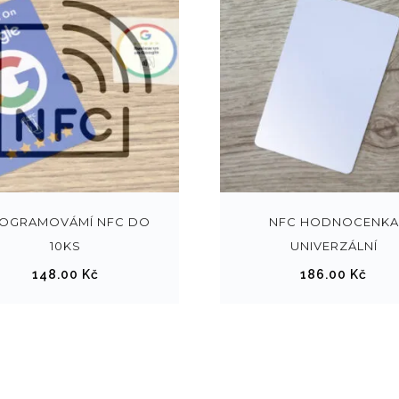
SE
OGRAMOVÁMÍ NFC DO
NFC HODNOCENKA
10KS
UNIVERZÁLNÍ
LEC
148.00
Kč
186.00
Kč
T
OPT
ION