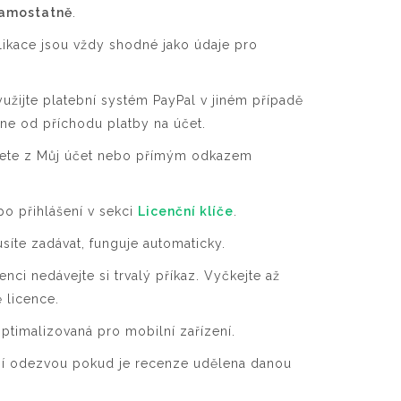
amostatně
.
likace jsou vždy shodné jako údaje pro
yužijte platební systém PayPal v jiném případě
dne od příchodu platby na účet.
ůžete z Můj účet nebo přímým odkazem
po přihlášení v sekci
Licenční klíče
.
síte zadávat, funguje automaticky.
nci nedávejte si trvalý příkaz. Vyčkejte až
 licence.
ptimalizovaná pro mobilní zařízení.
tní odezvou pokud je recenze udělena danou