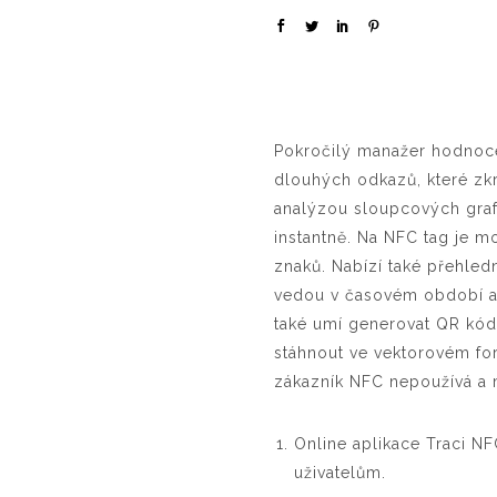
Pokročilý manažer hodnoce
dlouhých odkazů, které zkr
analýzou sloupcových grafů
instantně. Na NFC tag je 
znaků. Nabízí také přehled
vedou v časovém období a 
také umí generovat QR kód 
stáhnout ve vektorovém for
zákazník NFC nepoužívá a 
Online aplikace Traci N
uživatelům.