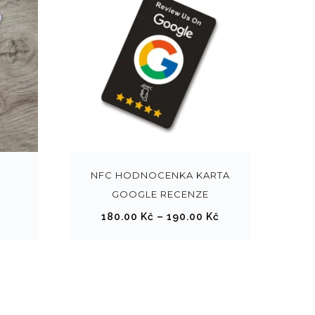
T
e
n
t
NFC HODNOCENKA KARTA
o
GOOGLE RECENZE
p
R
180.00
Kč
–
190.00
Kč
r
o
o
z
d
p
u
ě
k
t