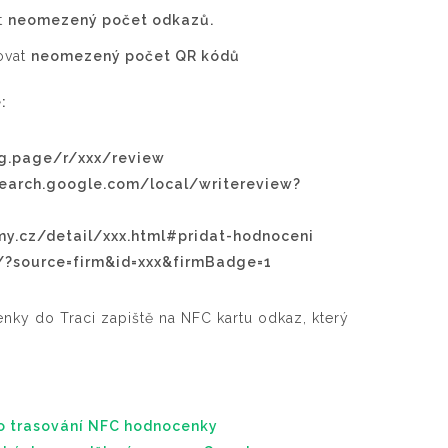
at
neomezený počet odkazů.
ovat
neomezený počet QR kódů
:
/g.page/r/xxx/review
search.google.com/local/writereview?
my.cz/detail/xxx.html#pridat-hodnoceni
/?source=firm&id=xxx&firmBadge=1
nky do Traci zapiště na NFC kartu odkaz, který
ro trasování NFC hodnocenky