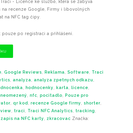
raci - Licence ke službě, která se zabývá
 na recenze Google, Firmy i libovolných
t na NFC tag čipy.
 pouze po registraci a přihlášení.
ÍKU
e
,
Google Reviews
,
Reklama
,
Software
,
Traci
ytics
,
analyza
,
analyza zpetnych odkazu
,
odnocenka
,
hodnocenky
,
karta
,
licence
,
,
neomezený
,
nfc
,
pocitadlo
,
Pouze pro
rator
,
qr kod
,
recenze Google firmy
,
shorter
,
eview
,
traci
,
Traci NFC Analytics
,
tracking
,
,
zapis na NFC karty
,
zkracovac
Značka: