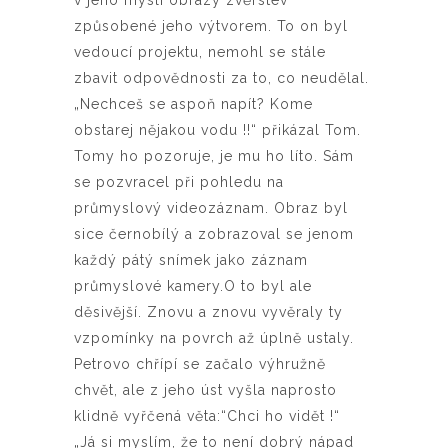
v jeho mysli obrazy zvěrstev
způsobené jeho výtvorem. To on byl
vedoucí projektu, nemohl se stále
zbavit odpovědnosti za to, co neudělal.
„Nechceš se aspoň napít? Kome
obstarej nějakou vodu !!“ přikázal Tom.
Tomy ho pozoruje, je mu ho líto. Sám
se pozvracel při pohledu na
průmyslový videozáznam. Obraz byl
sice černobílý a zobrazoval se jenom
každý pátý snímek jako záznam
průmyslové kamery.O to byl ale
děsivější. Znovu a znovu vyvěraly ty
vzpomínky na povrch až úplně ustaly.
Petrovo chřípí se začalo výhružně
chvět, ale z jeho úst vyšla naprosto
klidně vyřčená věta:“Chci ho vidět !“
„Já si myslím, že to není dobrý nápad