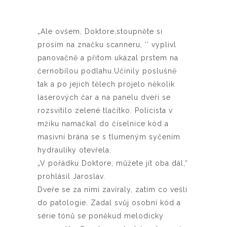
„Ale ovšem, Doktore,stoupněte si
prosím na značku scanneru, ‘‘ vyplivl
panovačně a přitom ukázal prstem na
černobílou podlahu.Učinily poslušně
tak a po jejich tělech projelo několik
laserových čar a na panelu dveří se
rozsvítilo zelené tlačítko. Policista v
mžiku namačkal do číselnice kód a
masivní brána se s tlumeným syčením
hydrauliky otevřela.
„V pořádku Doktore, můžete jít oba dál,“
prohlásil Jaroslav.
Dveře se za nimi zavíraly, zatím co vešli
do patologie. Zadal svůj osobní kód a
série tónů se poněkud melodicky