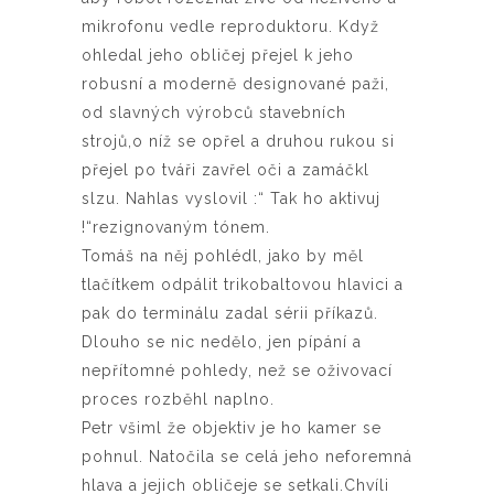
mikrofonu vedle reproduktoru. Když
ohledal jeho obličej přejel k jeho
robusní a moderně designované paži,
od slavných výrobců stavebních
strojů,o níž se opřel a druhou rukou si
přejel po tváři zavřel oči a zamáčkl
slzu. Nahlas vyslovil :“ Tak ho aktivuj
!“rezignovaným tónem.
Tomáš na něj pohlédl, jako by měl
tlačítkem odpálit trikobaltovou hlavici a
pak do terminálu zadal sérii příkazů.
Dlouho se nic nedělo, jen pípání a
nepřítomné pohledy, než se oživovací
proces rozběhl naplno.
Petr všiml že objektiv je ho kamer se
pohnul. Natočila se celá jeho neforemná
hlava a jejich obličeje se setkali.Chvíli