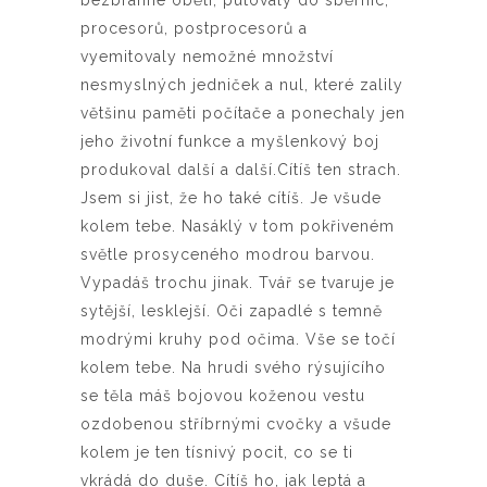
bezbranné oběti, putovaly do sběrnic,
procesorů, postprocesorů a
vyemitovaly nemožné množství
nesmyslných jedniček a nul, které zalily
většinu paměti počítače a ponechaly jen
jeho životní funkce a myšlenkový boj
produkoval další a další.Cítíš ten strach.
Jsem si jist, že ho také cítíš. Je všude
kolem tebe. Nasáklý v tom pokřiveném
světle prosyceného modrou barvou.
Vypadáš trochu jinak. Tvář se tvaruje je
sytější, lesklejší. Oči zapadlé s temně
modrými kruhy pod očima. Vše se točí
kolem tebe. Na hrudi svého rýsujícího
se těla máš bojovou koženou vestu
ozdobenou stříbrnými cvočky a všude
kolem je ten tísnivý pocit, co se ti
vkrádá do duše. Cítíš ho, jak leptá a