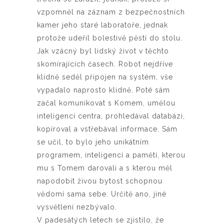
vzpomněl na záznam z bezpečnostních
kamer jeho staré laboratoře, jednak
protože udeřil bolestivě pěstí do stolu.
Jak vzácný byl lidský život v těchto
skomírajících časech. Robot nejdříve
klidně seděl připojen na systém, vše
vypadalo naprosto klidně. Poté sám
začal komunikovat s Komem, umělou
inteligencí centra, prohledával databázi,
kopíroval a vstřebával informace. Sám
se učil, to bylo jeho unikátním
programem, inteligencí a pamětí, kterou
mu s Tomem darovali a s kterou měl
napodobit živou bytost schopnou
vědomí sama sebe. Určitě ano, jiné
vysvětlení nezbývalo.
V padesátých letech se zjistilo, že