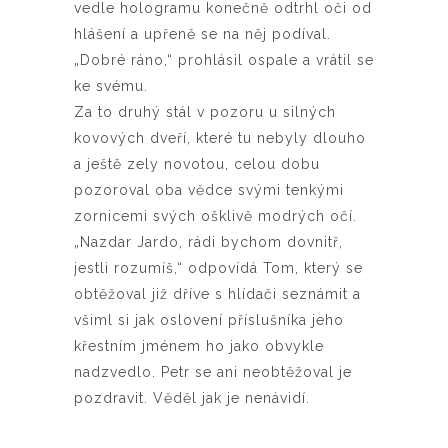
vedle hologramu konečně odtrhl oči od
hlášení a upřeně se na něj podíval.
„Dobré ráno,“ prohlásil ospale a vrátil se
ke svému.
Za to druhý stál v pozoru u silných
kovových dveří, které tu nebyly dlouho
a ještě zely novotou, celou dobu
pozoroval oba vědce svými tenkými
zornicemi svých ošklivě modrých očí.
„Nazdar Jardo, rádi bychom dovnitř,
jestli rozumíš,“ odpovídá Tom, který se
obtěžoval již dříve s hlídači seznámit a
všiml si jak oslovení příslušníka jeho
křestním jménem ho jako obvykle
nadzvedlo. Petr se ani neobtěžoval je
pozdravit. Věděl jak je nenávidí.