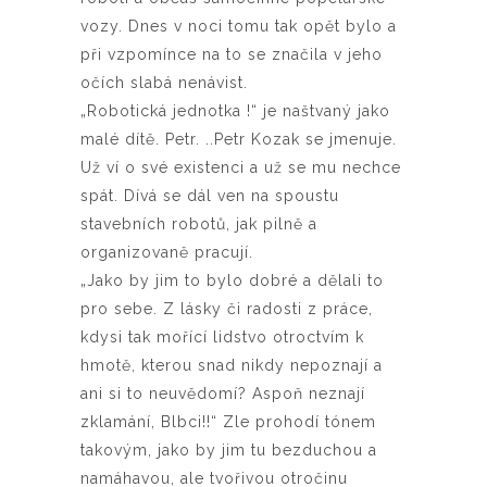
vozy. Dnes v noci tomu tak opět bylo a
při vzpomínce na to se značila v jeho
očích slabá nenávist.
„Robotická jednotka !“ je naštvaný jako
malé dítě. Petr. ..Petr Kozak se jmenuje.
Už ví o své existenci a už se mu nechce
spát. Dívá se dál ven na spoustu
stavebních robotů, jak pilně a
organizovaně pracují.
„Jako by jim to bylo dobré a dělali to
pro sebe. Z lásky či radosti z práce,
kdysi tak mořící lidstvo otroctvím k
hmotě, kterou snad nikdy nepoznají a
ani si to neuvědomí? Aspoň neznají
zklamání, Blbci!!“ Zle prohodí tónem
takovým, jako by jim tu bezduchou a
namáhavou, ale tvořivou otročinu