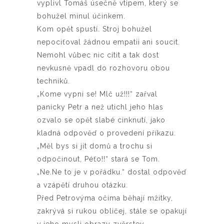
vyplivl Tomáš úsečně vtipem, který se
bohužel minul účinkem.
Kom opět spustí. Stroj bohužel
nepociťoval žádnou empatii ani soucit.
Nemohl vůbec nic cítit a tak dost
nevkusně vpadl do rozhovoru obou
techniků.
„Kome vypni se! Mlč už!!!“ zařval
panicky Petr a než utichl jeho hlas
ozvalo se opět slabé cinknutí, jako
kladná odpověď o provedení příkazu.
„Měl bys si jít domů a trochu si
odpočinout, Péťo!!“ stará se Tom.
„Ne.Ne to je v pořádku.“ dostal odpověď
a vzápětí druhou otázku.
Před Petrovýma očima běhají mžitky,
zakrývá si rukou obličej, stále se opakují