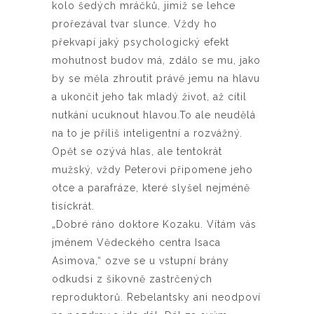
kolo šedých mráčků, jimiž se lehce
prořezával tvar slunce. Vždy ho
překvapí jaký psychologický efekt
mohutnost budov má, zdálo se mu, jako
by se měla zhroutit právě jemu na hlavu
a ukončit jeho tak mladý život, až cítil
nutkání ucuknout hlavou.To ale neudělá
na to je příliš inteligentní a rozvážný.
Opět se ozývá hlas, ale tentokrát
mužský, vždy Peterovi připomene jeho
otce a parafráze, které slyšel nejméně
tisíckrát.
„Dobré ráno doktore Kozaku. Vítám vás
jménem Vědeckého centra Isaca
Asimova,“ ozve se u vstupní brány
odkudsi z šikovně zastrčených
reproduktorů. Rebelantsky ani neodpoví