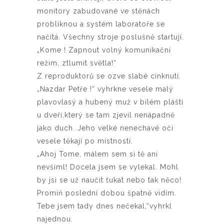
monitory zabudované ve stěnách
probliknou a systém laboratoře se
načítá. Všechny stroje poslušně startují.
„Kome ! Zapnout volný komunikační
režim, ztlumit světla!“
Z reproduktorů se ozve slabé cinknutí.
„Nazdar Petře !“ vyhrkne vesele malý
plavovlasý a hubený muž v bílém plášti
u dveří,který se tam zjevil nenápadně
jako duch. Jeho velké nenechavé oči
vesele těkají po místnosti.
„Ahoj Tome, málem sem si tě ani
nevšiml! Docela jsem se vylekal. Mohl
by jsi se už naučit ťukat nebo tak něco!
Promiň poslední dobou špatně vidím.
Tebe jsem tady dnes nečekal,“vyhrkl
najednou.