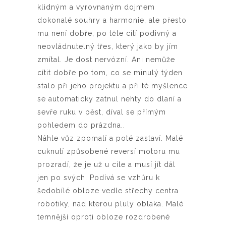
klidným a vyrovnaným dojmem
dokonalé souhry a harmonie, ale přesto
mu není dobře, po těle cítí podivný a
neovládnutelný třes, který jako by jím
zmítal. Je dost nervózní. Ani nemůže
cítit dobře po tom, co se minulý týden
stalo při jeho projektu a při té myšlence
se automaticky zatnul nehty do dlaní a
sevře ruku v pěst, díval se přímým
pohledem do prázdna..
Náhle vůz zpomalí a poté zastaví. Malé
cuknutí způsobené reversí motoru mu
prozradí, že je už u cíle a musí jít dál
jen po svých. Podívá se vzhůru k
šedobílé obloze vedle střechy centra
robotiky, nad kterou pluly oblaka. Malé
temnější oproti obloze rozdrobené