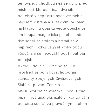
lemovanou chodbou než se ocitli před
místností, kterou hlídali dva silní
policisté v neprůstřelných vestách s
nápisem ostraha a s lesklými přilbami
na hlavách, u opasku vedle obušku se
jim houpal magnetická pistole. Jeden
tiše seděl za stolem a hrabal se v
papírech, i když uslyšel kroky obou
vědců, ani se neodvážil odtrhnout oči
od lejster.
Vkročili dovnitř uvítacího sálu, v
prostřed se pohyboval hologram
standarty Spojených Civilizovaných
Států na pozadí Země a
Marsu,kroužících kolem Slunce. Tiché
pípání počítačů okamžitě vniklo do uší a
policista sedící, za pravoúhlým stolem