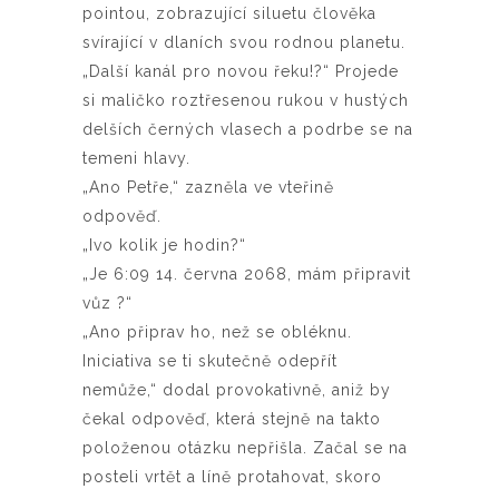
pointou, zobrazující siluetu člověka
svírající v dlaních svou rodnou planetu.
„Další kanál pro novou řeku!?“ Projede
si maličko roztřesenou rukou v hustých
delších černých vlasech a podrbe se na
temeni hlavy.
„Ano Petře,“ zazněla ve vteřině
odpověď.
„Ivo kolik je hodin?“
„Je 6:09 14. června 2068, mám připravit
vůz ?“
„Ano připrav ho, než se obléknu.
Iniciativa se ti skutečně odepřít
nemůže,“ dodal provokativně, aniž by
čekal odpověď, která stejně na takto
položenou otázku nepřišla. Začal se na
posteli vrtět a líně protahovat, skoro