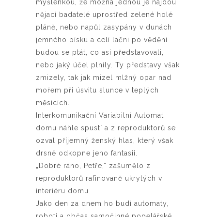
myšlenkou, že možná jednou je najdou
nějací badatelé uprostřed zelené holé
pláně, nebo napůl zasypány v dunách
jemného písku a celí lačni po vědění
budou se ptát, co asi představovali,
nebo jaký účel plnily. Ty představy však
zmizely, tak jak mizel mlžný opar nad
mořem při úsvitu slunce v teplých
měsících.
Interkomunikační Variabilní Automat
domu náhle spustí a z reproduktorů se
ozval příjemný ženský hlas, který však
drsně odkopne jeho fantasii.
„Dobré ráno, Petře,“ zašumělo z
reproduktorů rafinovaně ukrytých v
interiéru domu.
Jako den za dnem ho budí automaty,
roboti a občas samočinné popelářské