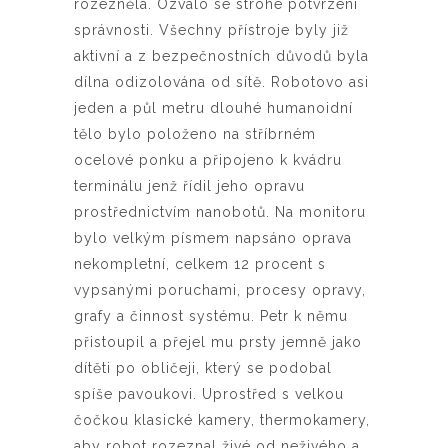
rozezněla. Ozvalo se strohé potvrzení
správnosti. Všechny přístroje byly již
aktivní a z bezpečnostních důvodů byla
dílna odizolována od sítě. Robotovo asi
jeden a půl metru dlouhé humanoidní
tělo bylo položeno na stříbrném
ocelové ponku a připojeno k kvádru
terminálu jenž řídil jeho opravu
prostřednictvím nanobotů. Na monitoru
bylo velkým písmem napsáno oprava
nekompletní, celkem 12 procent s
vypsanými poruchami, procesy opravy,
grafy a činnost systému. Petr k němu
přistoupil a přejel mu prsty jemně jako
dítěti po obličeji, který se podobal
spíše pavoukovi. Uprostřed s velkou
čočkou klasické kamery, thermokamery,
aby robot rozeznal živé od neživého a