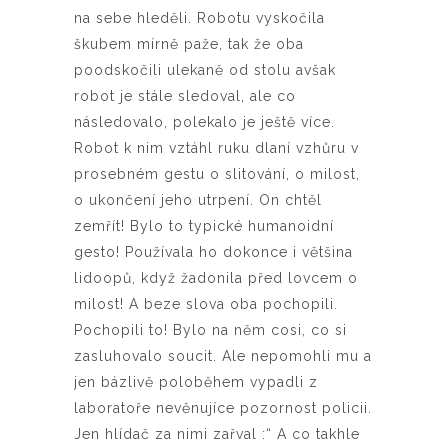
na sebe hleděli. Robotu vyskočila
škubem mírně paže, tak že oba
poodskočili ulekaně od stolu avšak
robot je stále sledoval, ale co
následovalo, polekalo je ještě více.
Robot k nim vztáhl ruku dlaní vzhůru v
prosebném gestu o slitování, o milost,
o ukončení jeho utrpení. On chtěl
zemřít! Bylo to typické humanoidní
gesto! Používala ho dokonce i většina
lidoopů, když žadonila před lovcem o
milost! A beze slova oba pochopili.
Pochopili to! Bylo na něm cosi, co si
zasluhovalo soucit. Ale nepomohli mu a
jen bázlivě poloběhem vypadli z
laboratoře nevěnujíce pozornost policii.
Jen hlídač za nimi zařval :“ A co takhle