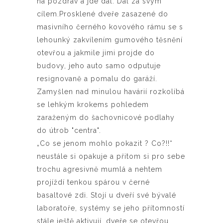
na pozdrav a jde dál. Dál za svým
cílem.Prosklené dveře zasazené do
masivního černého kovového rámu se s
lehounký zakvílením gumového těsnění
otevřou a jakmile jimi projde do
budovy, jeho auto samo odputuje
resignovaně a pomalu do garáží.
Zamyšlen nad minulou havárií rozkolíbá
se lehkým krokems pohledem
zaraženým do šachovnicové podlahy
do útrob "centra".
„Co se jenom mohlo pokazit ? Co?!!“
neustále si opakuje a přitom si pro sebe
trochu agresivně mumlá a nehtem
projíždí tenkou spárou v černé
basaltové zdi. Stojí u dveří své bývalé
laboratoře, systémy se jeho přítomností
stále ještě aktivují, dveře se otevřou,