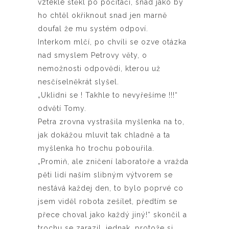
vztekle štěkl po počítači, snad jako by
ho chtěl okřiknout snad jen marně
doufal že mu systém odpoví.
Interkom mlčí, po chvíli se ozve otázka
nad smyslem Petrovy věty, o
nemožnosti odpovědi, kterou už
nesčíselněkrát slyšel.
„Uklidni se ! Takhle to nevyřešíme !!!“
odvětí Tomy.
Petra zrovna vystrašila myšlenka na to,
jak dokážou mluvit tak chladně a ta
myšlenka ho trochu pobouřila.
„Promiň, ale zničení laboratoře a vražda
pěti lidí naším slibným výtvorem se
nestává každej den, to bylo poprvé co
jsem viděl robota zešílet, předtím se
přece choval jako každý jiný!“ skončil a
trochu se zarazil, jednak, protože si