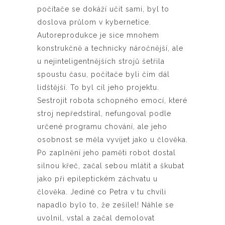
počítače se dokáží učit sami, byl to
doslova průlom v kybernetice.
Autoreprodukce je sice mnohem
konstrukčně a technicky náročnější, ale
u nejinteligentnějších strojů šetřila
spoustu času, počítače byli čím dál
lidštější. To byl cíl jeho projektu.
Sestrojit robota schopného emocí, které
stroj nepředstíral, nefungoval podle
určené programu chování, ale jeho
osobnost se měla vyvíjet jako u člověka.
Po zaplnění jeho paměti robot dostal
silnou křeč, začal sebou mlátit a škubat
jako při epileptickém záchvatu u
člověka. Jediné co Petra v tu chvíli
napadlo bylo to, že zešílel! Náhle se
uvolnil, vstal a začal demolovat