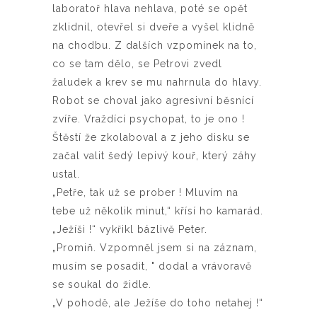
laboratoř hlava nehlava, poté se opět
zklidnil, otevřel si dveře a vyšel klidně
na chodbu. Z dalších vzpomínek na to,
co se tam dělo, se Petrovi zvedl
žaludek a krev se mu nahrnula do hlavy.
Robot se choval jako agresivní běsnící
zvíře. Vraždící psychopat, to je ono !
Štěstí že zkolaboval a z jeho disku se
začal valit šedý lepivý kouř, který záhy
ustal.
„Petře, tak už se prober ! Mluvím na
tebe už několik minut,“ křísí ho kamarád.
„Ježíši !“ vykřikl bázlivě Peter.
„Promiň. Vzpomněl jsem si na záznam,
musím se posadit, " dodal a vrávoravě
se soukal do židle.
„V pohodě, ale Ježíše do toho netahej !“