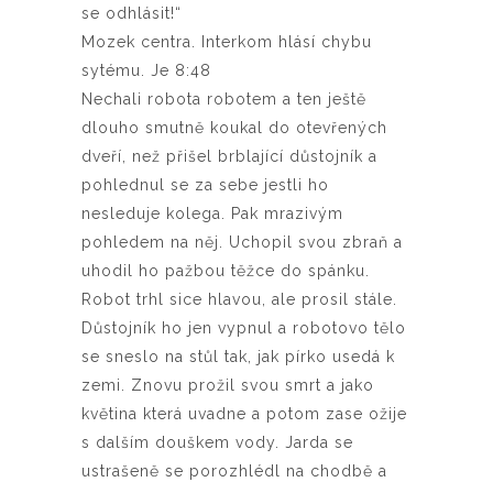
se odhlásit!“
Mozek centra. Interkom hlásí chybu
sytému. Je 8:48
Nechali robota robotem a ten ještě
dlouho smutně koukal do otevřených
dveří, než přišel brblající důstojník a
pohlednul se za sebe jestli ho
nesleduje kolega. Pak mrazivým
pohledem na něj. Uchopil svou zbraň a
uhodil ho pažbou těžce do spánku.
Robot trhl sice hlavou, ale prosil stále.
Důstojník ho jen vypnul a robotovo tělo
se sneslo na stůl tak, jak pírko usedá k
zemi. Znovu prožil svou smrt a jako
květina která uvadne a potom zase ožije
s dalším douškem vody. Jarda se
ustrašeně se porozhlédl na chodbě a