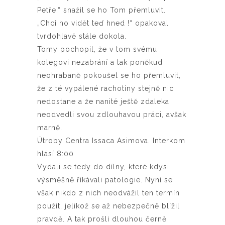
Petře,“ snažil se ho Tom přemluvit.
„Chci ho vidět teď hned !“ opakoval
tvrdohlavě stále dokola.
Tomy pochopil, že v tom svému
kolegovi nezabrání a tak poněkud
neohrabaně pokoušel se ho přemluvit,
že z té vypálené rachotiny stejně nic
nedostane a že nanité ještě zdaleka
neodvedli svou zdlouhavou práci, avšak
marně.
Útroby Centra Issaca Asimova. Interkom
hlásí 8:00
Vydali se tedy do dílny, které kdysi
výsměšně říkávali patologie. Nyní se
však nikdo z nich neodvážil ten termín
použít, jelikož se až nebezpečně blížil
pravdě. A tak prošli dlouhou černě