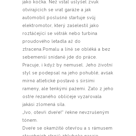
jako kočka. Než vstal uslyšel zvuk
otvírajících se vrat garáže a jak
automobil poslušně startuje svůj
elektromotor, který zašelestil jako
roztáčející se větrák nebo turbina
proudového letadla až do
ztracena.Pomalu a líně se obléká a bez
sebemenší snídaně jde do práce.
Pracuje, i když by nemusel. Jeho životní
styl se podepsal na jeho pohublé, avšak
mírně atletické postavě s širšími
rameny, ale tenkými pažemi. Zato z jeho
ostře řezaného obličeje vyzařovala
jakási zlomená síla.
„Ivo, otevři dveře!“ řekne nevzrušeným
tónem.
Dveře se okamžitě otevřou a s rámusem