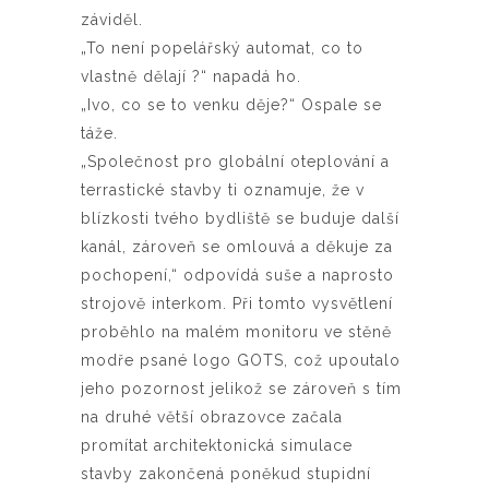
záviděl.
„To není popelářský automat, co to
vlastně dělají ?“ napadá ho.
„Ivo, co se to venku děje?“ Ospale se
táže.
„Společnost pro globální oteplování a
terrastické stavby ti oznamuje, že v
blízkosti tvého bydliště se buduje další
kanál, zároveň se omlouvá a děkuje za
pochopení,“ odpovídá suše a naprosto
strojově interkom. Při tomto vysvětlení
proběhlo na malém monitoru ve stěně
modře psané logo GOTS, což upoutalo
jeho pozornost jelikož se zároveň s tím
na druhé větší obrazovce začala
promítat architektonická simulace
stavby zakončená poněkud stupidní