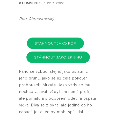
0 COMMENTS
/
28. 1. 2022
Petr Chroustovský
STÁHNOUT JAKO PDF
STÁHNOUT JAKO EKNIHU
Ráno se vzbudí stejně jako ostatní z
jeho druhu, jako se už celá pokolení
probouzeli. Mrzutě. Jako vždy se mu
nechce vstávat, vždyť ani nemá proč,
ale pomalu a s odporem odevírá ospalá
víčka. Dívá se z okna, ale jediné co ho
napadá je to, že by mohl spát dál,