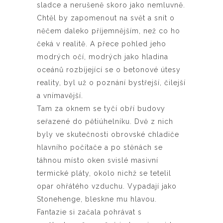
sladce a nerušeně skoro jako nemluvně.
Chtěl by zapomenout na svět a snít o
něčem daleko příjemnějším, než co ho
čeká v realitě. A přece pohled jeho
modrých očí, modrých jako hladina
oceánů rozbíjející se o betonové útesy
reality, byl už o poznání bystřejší, čilejší
a vnímavější.
Tam za oknem se tyčí obří budovy
seřazené do pětiúhelníku. Dvě z nich
byly ve skutečnosti obrovské chladiče
hlavního počítače a po stěnách se
táhnou místo oken svislé masivní
termické pláty, okolo nichž se tetelil
opar ohřátého vzduchu. Vypadají jako
Stonehenge, bleskne mu hlavou.
Fantazie si začala pohrávat s