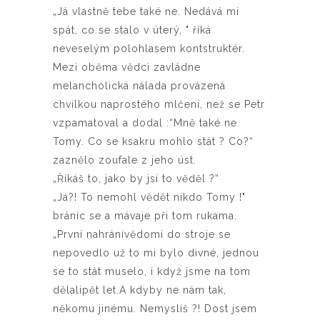
„Já vlastně tebe také ne. Nedává mi
spát, co se stalo v úterý, " říká
neveselým polohlasem kontstruktér.
Mezi oběma vědci zavládne
melancholická nálada provázená
chvilkou naprostého mlčení, než se Petr
vzpamatoval a dodal :“Mně také ne
Tomy. Co se ksakru mohlo stát ? Co?“
zaznělo zoufale z jeho úst.
„Říkáš to, jako by jsi to věděl ?“
„Já?! To nemohl vědět nikdo Tomy !"
bráníc se a mávaje při tom rukama.
„První nahránívědomí do stroje se
nepovedlo už to mi bylo divné, jednou
se to stát muselo, i když jsme na tom
dělalipět let.A kdyby ne nám tak,
někomu jinému. Nemyslíš ?! Dost jsem