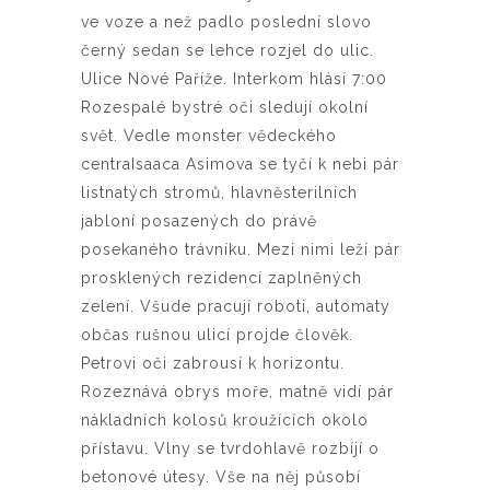
ve voze a než padlo poslední slovo
černý sedan se lehce rozjel do ulic.
Ulice Nové Paříže. Interkom hlásí 7:00
Rozespalé bystré oči sledují okolní
svět. Vedle monster vědeckého
centraIsaaca Asimova se tyčí k nebi pár
listnatých stromů, hlavněsterilních
jabloní posazených do právě
posekaného trávníku. Mezi nimi leží pár
prosklených rezidencí zaplněných
zelení. Všude pracují roboti, automaty
občas rušnou ulicí projde člověk.
Petrovi oči zabrousí k horizontu.
Rozeznává obrys moře, matně vidí pár
nákladních kolosů kroužících okolo
přístavu. Vlny se tvrdohlavě rozbíjí o
betonové útesy. Vše na něj působí