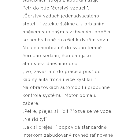
stavebních strojů zhluboka nasaje
Petr do plic "čerstvý vzduch".
„Čerstvý vzduch jedenadvacátého
století! " vztekle štěkne a s brbláním,
hněvem spojeným s zkřiveným obočím
se neohrabaně rozešel k dveřím vozu.
Nasedá neobratně do svého temně
černého sedanu, černého jako
atmosféra dnešního dne.
„Ivo, zavez mě do práce a pusť do
kabiny auta trochu více kyslíku !“
Na obrazovkách automobilu proběhne
kontrola systému. Motor pomalu
zabere.
„Petře, přeješ si řídit ?“ozve se ve voze.
„Ne řiď ty!“
„Jak si přeješ. “ odpovídá standardně
interkom zabudovaný rovněž rafinovaně