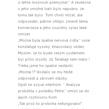
o téhle možnosti přemýšlel.“ A skutečně
v jeho smutné tváři bylo napsáno, že
tomu tak bylo. Tom chvíli mlčel, ale
odpověděl, patrně chtějíc změnit téma
konverzace a jeho soucitný výraz také
zmizel.
„Možná byla špatná nervová čidla,“ suše
konstatuje vysoký, tmavovlasý vědec.
Myslím, že to bude celým systémem,
byl příliš složitý. 25 Terabajt není málo !
Třeba jsme ho špatně sestavili.
„Možná !?“dostalo se mu hbité
odpovědi a zároveň otázky.
Opět se ozývá interkom. “ Analýza
proběhla v pořádku Petře,“ vmísil se do
jejich rozhovoru Kom.
„Tak proč to proboha nefungovalo!“