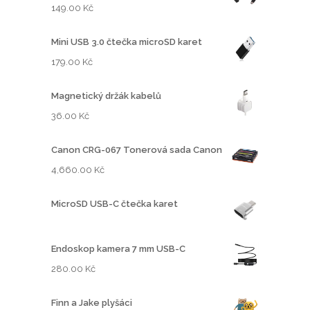
149.00
Kč
e
n
Mini USB 3.0 čtečka microSD karet
:
179.00
Kč
8
6
Magnetický držák kabelů
0
.
36.00
Kč
0
0
Canon CRG-067 Tonerová sada Canon
4,660.00
Kč
K
č
MicroSD USB-C čtečka karet
a
ž
1
Endoskop kamera 7 mm USB-C
,
280.00
Kč
2
3
Finn a Jake plyšáci