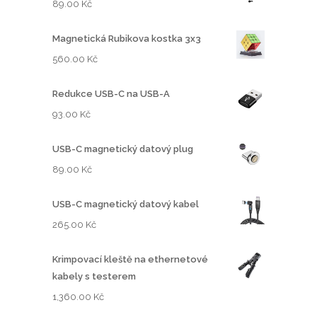
89.00
Kč
a
n
b
a
Magnetická Rubikova kostka 3x3
y
j
l
e
560.00
Kč
a
:
:
9
Redukce USB-C na USB-A
1
9
93.00
Kč
,
8
1
.
USB-C magnetický datový plug
3
0
89.00
Kč
0
0
.
USB-C magnetický datový kabel
0
K
265.00
Kč
0
č
.
Krimpovací kleště na ethernetové
K
kabely s testerem
č
.
1,360.00
Kč