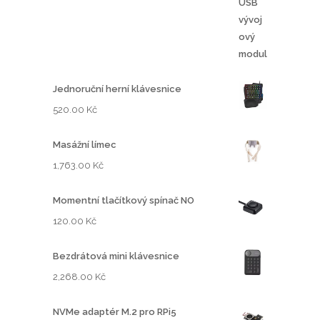
K
č
a
ž
5
2
Jednoruční herní klávesnice
9
520.00
Kč
.
0
Masážní límec
0
1,763.00
Kč
K
Momentní tlačítkový spínač NO
č
120.00
Kč
Bezdrátová mini klávesnice
2,268.00
Kč
NVMe adaptér M.2 pro RPi5