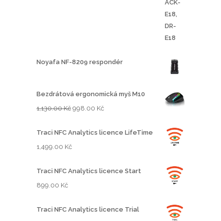
Noyafa NF-8209 respondér
Bezdrátová ergonomická myš M10
P
A
1,130.00
Kč
998.00
Kč
ů
k
v
t
Traci NFC Analytics licence LifeTime
o
u
1,499.00
Kč
d
á
n
l
Traci NFC Analytics licence Start
í
n
899.00
Kč
c
í
e
c
Traci NFC Analytics licence Trial
n
e