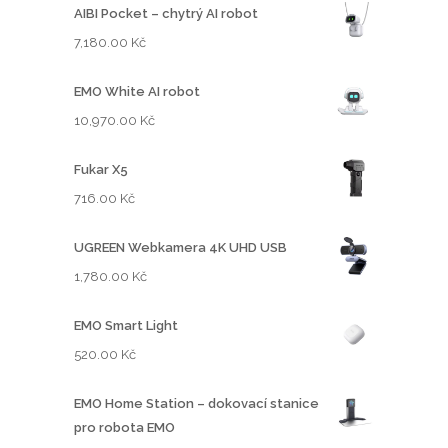
AIBI Pocket – chytrý AI robot
7,180.00
Kč
EMO White AI robot
10,970.00
Kč
Fukar X5
716.00
Kč
UGREEN Webkamera 4K UHD USB
1,780.00
Kč
EMO Smart Light
520.00
Kč
EMO Home Station – dokovací stanice
pro robota EMO