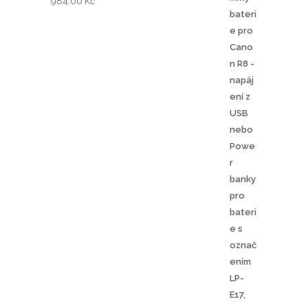
984.00
Kč