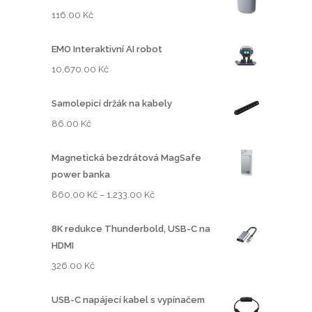
116.00
Kč
EMO Interaktivní AI robot
10,670.00
Kč
Samolepicí držák na kabely
86.00
Kč
Magnetická bezdrátová MagSafe
power banka
R
860.00
Kč
–
1,233.00
Kč
o
z
8K redukce Thunderbold, USB-C na
p
HDMI
ě
326.00
Kč
t
í
USB-C napájecí kabel s vypínačem
c