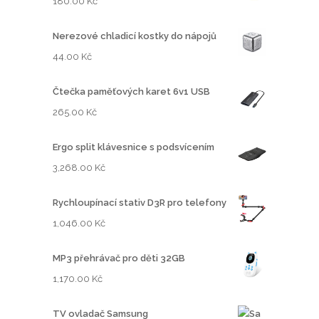
180.00
Kč
Nerezové chladicí kostky do nápojů
44.00
Kč
Čtečka paměťových karet 6v1 USB
265.00
Kč
Ergo split klávesnice s podsvícením
3,268.00
Kč
Rychloupínací stativ D3R pro telefony
1,046.00
Kč
MP3 přehrávač pro děti 32GB
1,170.00
Kč
TV ovladač Samsung