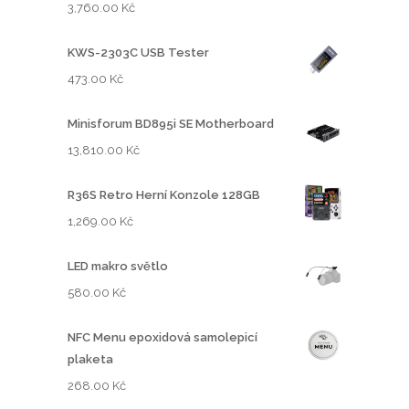
3,760.00
Kč
KWS-2303C USB Tester
473.00
Kč
Minisforum BD895i SE Motherboard
13,810.00
Kč
R36S Retro Herní Konzole 128GB
1,269.00
Kč
LED makro světlo
580.00
Kč
NFC Menu epoxidová samolepicí
plaketa
268.00
Kč