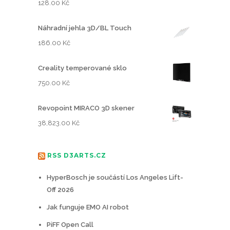
128.00
Kč
Náhradní jehla 3D/BL Touch
186.00
Kč
Creality temperované sklo
750.00
Kč
Revopoint MIRACO 3D skener
38,823.00
Kč
RSS D3ARTS.CZ
HyperBosch je součástí Los Angeles Lift-
Off 2026
Jak funguje EMO AI robot
PiFF Open Call