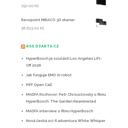
750.00
Kč
Revopoint MIRACO 3D skener
38,823.00
Kč
RSS D3ARTS.CZ
HyperBosch je součástí Los Angeles Lift-
Off 2026
Jak funguje EMO AI robot
PiFF Open Call
MADFA Rozhovor: Petr Chroustovský o filmu
HyperBosch: The Garden Reanimeted
MADFA interview o filmu HyperBosch
Nová česká sci-fi adventura White Whisper