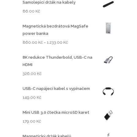
Samolepicí držák na kabely
86.00
Kč
Magnetická bezdrátová MagSafe
power banka
R
860.00
Kč
–
1,233.00
Kč
o
z
8K redukce Thunderbold, USB-C na
p
HDMI
ě
326.00
Kč
t
í
USB-C napájecí kabel s vypínačem
c
149.00
Kč
e
n
Mini USB 3.0 čtečka microSD karet
:
179.00
Kč
8
6
Magnetický držák kabelů