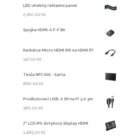
LED ohebný reklamní panel
2,160.00
Kč
Spojka HDMI-A F-F 8K
Redukce Micro HDMI (M) na HDMI (F)
147.00
Kč
Tesla NFC klíč - karta
860.00
Kč
Prodlužovací USB-A (M na F) 3.0 3m
360.00
Kč
7" LCD IPS dotykový display HDMI
1,465.00
Kč