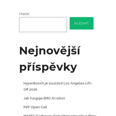
Hledat
HLEDAT
Nejnovější
příspěvky
HyperBosch je součástí Los Angeles Lift-
Off 2026
Jak funguje EMO AI robot
PiFF Open Call
MADFA Rozhovor: Petr Chroustovský o filmu