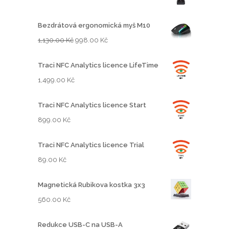
Bezdrátová ergonomická myš M10
P
A
1,130.00
Kč
998.00
Kč
ů
k
v
t
Traci NFC Analytics licence LifeTime
o
u
1,499.00
Kč
d
á
n
l
Traci NFC Analytics licence Start
í
n
899.00
Kč
c
í
e
c
Traci NFC Analytics licence Trial
n
e
89.00
Kč
a
n
b
a
Magnetická Rubikova kostka 3x3
y
j
l
e
560.00
Kč
a
:
:
9
Redukce USB-C na USB-A