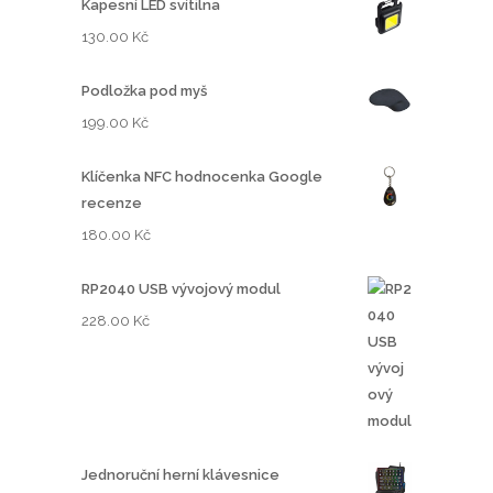
Kapesní LED svítilna
č
í
130.00
Kč
c
e
Podložka pod myš
n
199.00
Kč
:
4
Klíčenka NFC hodnocenka Google
2
recenze
9
.
180.00
Kč
0
0
RP2040 USB vývojový modul
228.00
Kč
K
č
a
ž
5
2
Jednoruční herní klávesnice