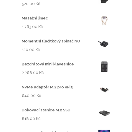
9
520.00
Kč
.
0
Masážní límec
0
1,763.00
Kč
K
Momentní tlačítkový spínač NO
č
120.00
Kč
Bezdrátová mini klávesnice
2,268.00
Kč
NVMe adaptér M.2 pro RPi5
640.00
Kč
Dokovací stanice M.2 SSD
818.00
Kč