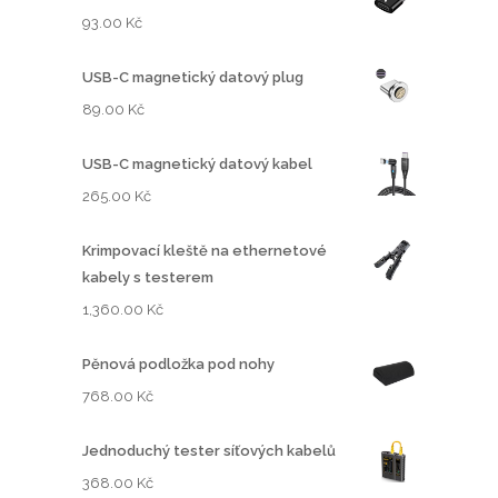
1
9
93.00
Kč
,
8
1
.
USB-C magnetický datový plug
3
0
89.00
Kč
0
0
.
USB-C magnetický datový kabel
0
K
265.00
Kč
0
č
.
Krimpovací kleště na ethernetové
K
kabely s testerem
č
.
1,360.00
Kč
Pěnová podložka pod nohy
768.00
Kč
Jednoduchý tester síťových kabelů
368.00
Kč