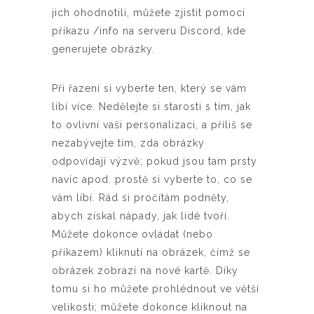
jich ohodnotili, můžete zjistit pomocí
příkazu /info na serveru Discord, kde
generujete obrázky.
Při řazení si vyberte ten, který se vám
líbí více. Nedělejte si starosti s tím, jak
to ovlivní vaši personalizaci, a příliš se
nezabývejte tím, zda obrázky
odpovídají výzvě; pokud jsou tam prsty
navíc apod. prostě si vyberte to, co se
vám líbí. Rád si pročítám podněty,
abych získal nápady, jak lidé tvoří.
Můžete dokonce ovládat (nebo
příkazem) kliknutí na obrázek, čímž se
obrázek zobrazí na nové kartě. Díky
tomu si ho můžete prohlédnout ve větší
velikosti; můžete dokonce kliknout na