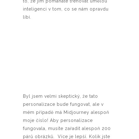
to, že jim pomáháte trénovat umělou
inteligenci v tom, co se nám opravdu
líbí.
Byl jsem velmi skeptický, že tato
personalizace bude fungovat, ale v
mém případě má Midjourney alespoň
moje číslo! Aby personalizace
fungovala, musíte zařadit alespoň 200
párů obrázků. Více je lepší. Kolik jste