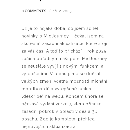
0 COMMENTS
/
18. 2. 2025
Už je to nějaká doba, co jsem sdílel
novinky o MidJourney – čekal jsem na
skutečně zásadní aktualizace, které stojí
za váš čas. A teď to přichází – rok 2025
začíná pořádným nášupem. MidJourney
se neustále vyvíjí s novými funkcemi a
vylepšeními. V lednu jsme se dočkali
velkých změn, včetně možnosti míchání
moodboardů a vylepšené funkce
„describe“ na webu. Koncem února se
očekává vydání verze 7, která přinese
zásadní pokrok v oblasti videa a 3D
obsahu. Zde je kompletní přehled
nejnovějších aktualizací a