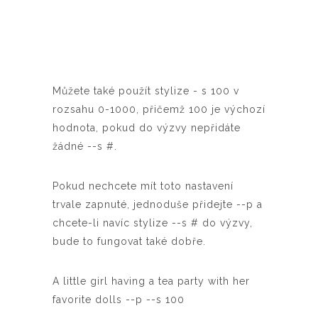
Můžete také použít stylize - s 100 v
rozsahu 0-1000, přičemž 100 je výchozí
hodnota, pokud do výzvy nepřidáte
žádné --s #.
Pokud nechcete mít toto nastavení
trvale zapnuté, jednoduše přidejte --p a
chcete-li navíc stylize --s # do výzvy,
bude to fungovat také dobře.
A little girl having a tea party with her
favorite dolls --p --s 100