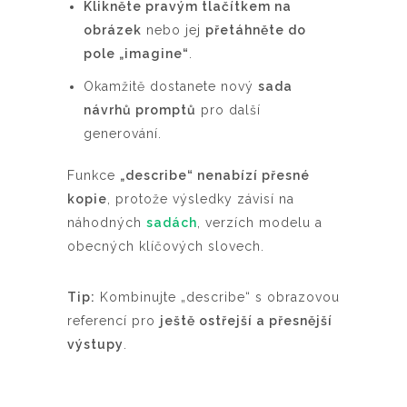
Klikněte pravým tlačítkem na
obrázek
nebo jej
přetáhněte do
pole „imagine“
.
Okamžitě dostanete nový
sada
návrhů promptů
pro další
generování.
Funkce
„describe“ nenabízí přesné
kopie
, protože výsledky závisí na
náhodných
sadách
, verzích modelu a
obecných klíčových slovech.
Tip:
Kombinujte „describe“ s obrazovou
referencí pro
ještě ostřejší a přesnější
výstupy
.