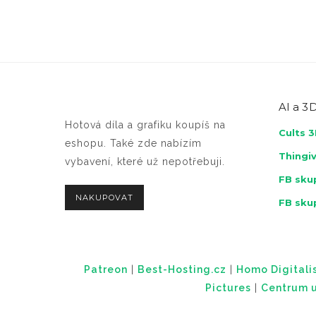
AI a
3D
Hotová díla a grafiku koupíš na
Cults 
eshopu. Také zde nabízím
Thingi
vybavení, které už nepotřebuji.
FB skup
NAKUPOVAT
FB sku
Patreon
|
Best-Hosting.cz
|
Homo Digitalis
Pictures
|
Centrum u