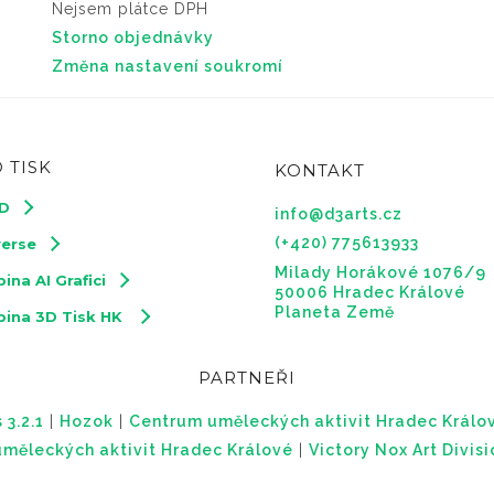
Nejsem plátce DPH
Storno objednávky
Změna nastavení soukromí
 TISK
KONTAKT
3D
info@d3arts.cz
(+420) 775613933
verse
Milady Horákové 1076/9
ina AI Grafici
50006 Hradec Králové
Planeta Země
pina 3D Tisk HK
PARTNEŘI
 3.2.1
|
Hozok
|
Centrum uměleckých aktivit Hradec Králo
měleckých aktivit Hradec Králové
|
Victory Nox Art Divis