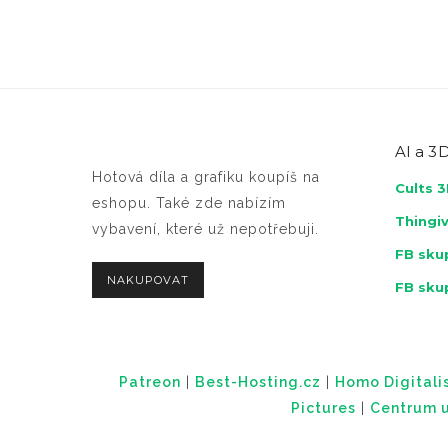
AI a
3D
Hotová díla a grafiku koupíš na
Cults 
eshopu. Také zde nabízím
Thingi
vybavení, které už nepotřebuji.
FB skup
NAKUPOVAT
FB sku
Patreon
|
Best-Hosting.cz
|
Homo Digitalis
Pictures
|
Centrum u