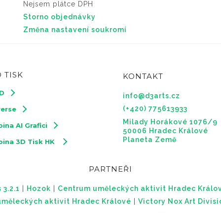
Nejsem plátce DPH
Storno objednávky
Změna nastavení soukromí
 TISK
KONTAKT
3D
info@d3arts.cz
(+420) 775613933
verse
Milady Horákové 1076/9
ina AI Grafici
50006 Hradec Králové
Planeta Země
pina 3D Tisk HK
PARTNEŘI
 3.2.1
|
Hozok
|
Centrum uměleckých aktivit Hradec Králo
měleckých aktivit Hradec Králové
|
Victory Nox Art Divis