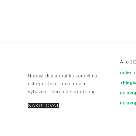
AI a
3D
Cults 
Hotová díla a grafiku koupíš na
Thingi
eshopu. Také zde nabízím
vybavení, které už nepotřebuji.
FB skup
FB sku
NAKUPOVAT