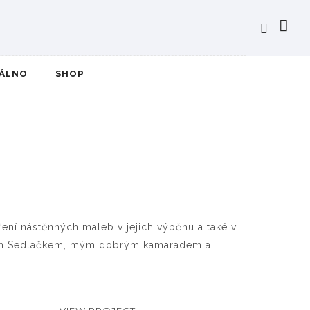
IÁLNO
SHOP
ření nástěnných maleb v jejich výběhu a také v
omášem Sedláčkem, mým dobrým kamarádem a