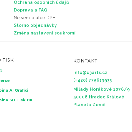
Ochrana osobních údajů
Doprava a FAQ
Nejsem plátce DPH
Storno objednávky
Změna nastavení soukromí
 TISK
KONTAKT
3D
info@d3arts.cz
(+420) 775613933
verse
Milady Horákové 1076/9
ina AI Grafici
50006 Hradec Králové
pina 3D Tisk HK
Planeta Země