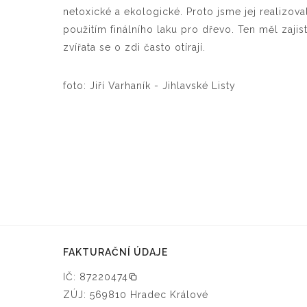
netoxické a ekologické. Proto jsme jej realizova
použitím finálního laku pro dřevo. Ten měl zaji
zvířata se o zdi často otírají.
foto: Jiří Varhaník - Jihlavské Listy
FAKTURAČNÍ ÚDAJE
IČ: 87220474
ZÚJ: 569810 Hradec Králové