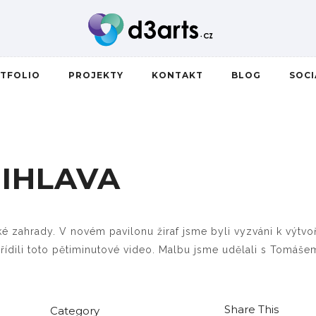
TFOLIO
PROJEKTY
KONTAKT
BLOG
SOC
JIHLAVA
cké zahrady. V novém pavilonu žiraf jsme byli vyzváni k výtvo
 pořídili toto pětiminutové video. Malbu jsme udělali s T
Share This
Category