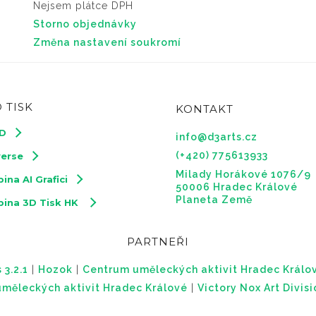
Nejsem plátce DPH
Storno objednávky
Změna nastavení soukromí
 TISK
KONTAKT
3D
info@d3arts.cz
(+420) 775613933
verse
Milady Horákové 1076/9
ina AI Grafici
50006 Hradec Králové
Planeta Země
pina 3D Tisk HK
PARTNEŘI
 3.2.1
|
Hozok
|
Centrum uměleckých aktivit Hradec Králo
měleckých aktivit Hradec Králové
|
Victory Nox Art Divis