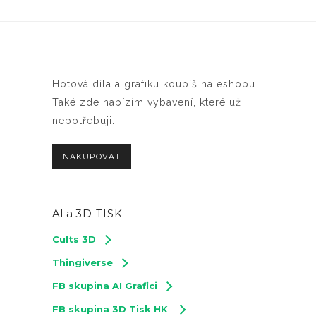
Hotová díla a grafiku koupíš na eshopu.
Také zde nabízím vybavení, které už
nepotřebuji.
NAKUPOVAT
AI a
3D TISK
Cults 3D
Thingiverse
FB skupina AI Grafici
FB skupina 3D Tisk HK