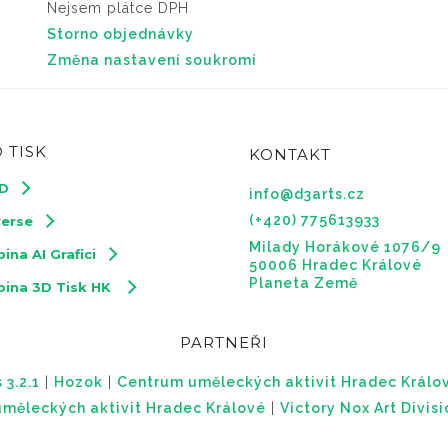
Nejsem plátce DPH
Storno objednávky
Změna nastavení soukromí
 TISK
KONTAKT
3D
info@d3arts.cz
(+420) 775613933
verse
Milady Horákové 1076/9
ina AI Grafici
50006 Hradec Králové
Planeta Země
pina 3D Tisk HK
PARTNEŘI
 3.2.1
|
Hozok
|
Centrum uměleckých aktivit Hradec Králo
měleckých aktivit Hradec Králové
|
Victory Nox Art Divis