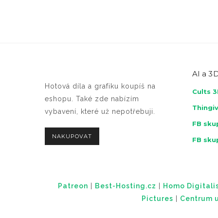
AI a
3D
Hotová díla a grafiku koupíš na
Cults 
eshopu. Také zde nabízím
Thingi
vybavení, které už nepotřebuji.
FB skup
NAKUPOVAT
FB sku
Patreon
|
Best-Hosting.cz
|
Homo Digitalis
Pictures
|
Centrum u