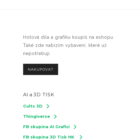
Hotová díla a grafiku koupíš na eshopu.
Také zde nabízím vybavení, které už
nepotřebuji.
NAKUPOVAT
AI a
3D TISK
Cults 3D
Thingiverse
FB skupina AI Grafici
FB skupina 3D Tisk HK