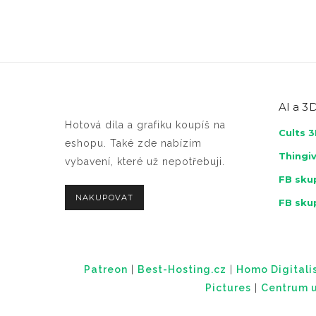
AI a
3D
Hotová díla a grafiku koupíš na
Cults 
eshopu. Také zde nabízím
Thingi
vybavení, které už nepotřebuji.
FB skup
NAKUPOVAT
FB sku
Patreon
|
Best-Hosting.cz
|
Homo Digitalis
Pictures
|
Centrum u