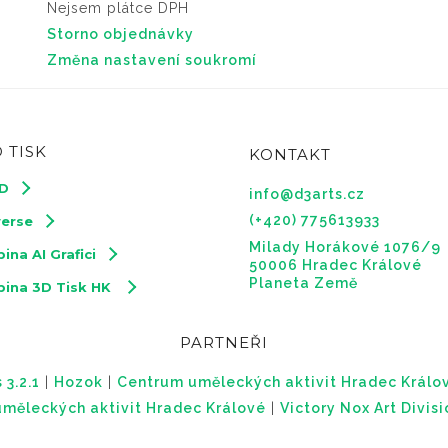
Nejsem plátce DPH
Storno objednávky
Změna nastavení soukromí
 TISK
KONTAKT
3D
info@d3arts.cz
(+420) 775613933
verse
Milady Horákové 1076/9
ina AI Grafici
50006 Hradec Králové
Planeta Země
pina 3D Tisk HK
PARTNEŘI
 3.2.1
|
Hozok
|
Centrum uměleckých aktivit Hradec Králo
měleckých aktivit Hradec Králové
|
Victory Nox Art Divis