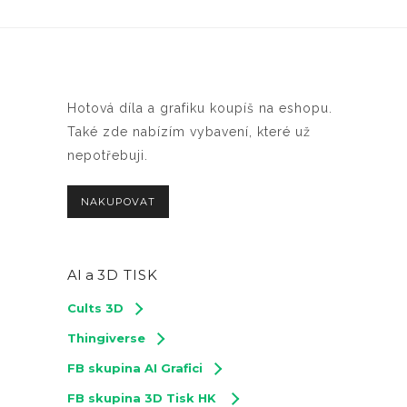
Hotová díla a grafiku koupíš na eshopu.
Také zde nabízím vybavení, které už
nepotřebuji.
NAKUPOVAT
AI a
3D TISK
Cults 3D
Thingiverse
FB skupina AI Grafici
FB skupina 3D Tisk HK