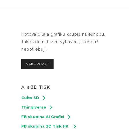
Hotová díla a grafiku koupíš na eshopu.
Také zde nabízím vybavení, které už
nepotřebuji.
NAKUPOVAT
AI a
3D TISK
Cults 3D
Thingiverse
FB skupina AI Grafici
FB skupina 3D Tisk HK