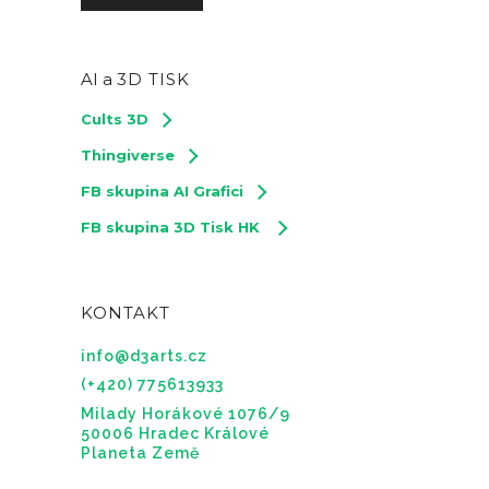
AI a
3D TISK
Cults 3D
Thingiverse
FB skupina AI Grafici
FB skupina 3D Tisk HK
KONTAKT
info@d3arts.cz
(+420) 775613933
Milady Horákové 1076/9
50006 Hradec Králové
Planeta Země