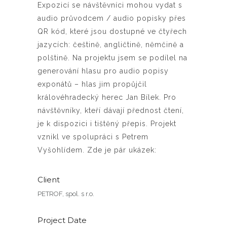
Expozicí se návštěvníci mohou vydat s
audio průvodcem / audio popisky přes
QR kód, které jsou dostupné ve čtyřech
jazycích: češtině, angličtině, němčině a
polštině. Na projektu jsem se podílel na
generování hlasu pro audio popisy
exponátů – hlas jim propůjčil
královéhradecký herec Jan Bílek. Pro
návštěvníky, kteří dávají přednost čtení,
je k dispozici i tištěný přepis. Projekt
vznikl ve spolupráci s Petrem
Vyšohlídem. Zde je pár ukázek:
Client
PETROF, spol. s r.o.
Project Date