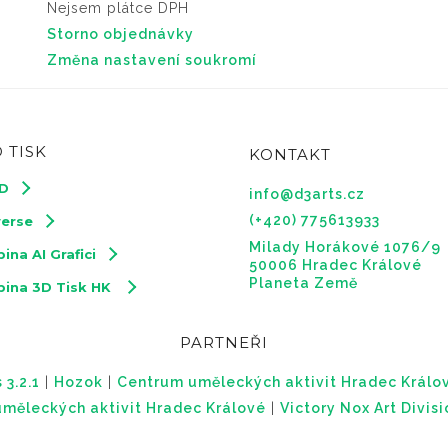
Nejsem plátce DPH
Storno objednávky
Změna nastavení soukromí
 TISK
KONTAKT
3D
info@d3arts.cz
(+420) 775613933
verse
Milady Horákové 1076/9
ina AI Grafici
50006 Hradec Králové
Planeta Země
pina 3D Tisk HK
PARTNEŘI
 3.2.1
|
Hozok
|
Centrum uměleckých aktivit Hradec Králo
měleckých aktivit Hradec Králové
|
Victory Nox Art Divis