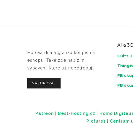
AI a
3D
Hotová díla a grafiku koupíš na
Cults 
eshopu. Také zde nabízím
Thingi
vybavení, které už nepotřebuji.
FB skup
NAKUPOVAT
FB sku
Patreon
|
Best-Hosting.cz
|
Homo Digitalis
Pictures
|
Centrum u