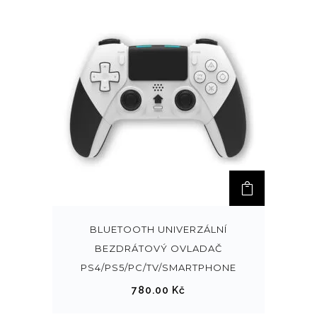
o
ž
n
o
s
t
i
l
z
e
v
y
BLUETOOTH UNIVERZÁLNÍ
b
BEZDRÁTOVÝ OVLADAČ
r
PS4/PS5/PC/TV/SMARTPHONE
a
780.00
Kč
t
n