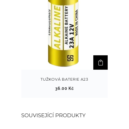
u
k
t
m
á
v
í
c
e
v
a
TUŽKOVÁ BATERIE A23
r
36.00
Kč
i
a
n
t
SOUVISEJÍCÍ PRODUKTY
.
M