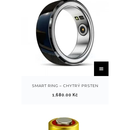
T
e
n
t
SMART RING – CHYTRÝ PRSTEN
o
1,680.00
Kč
p
r
o
d