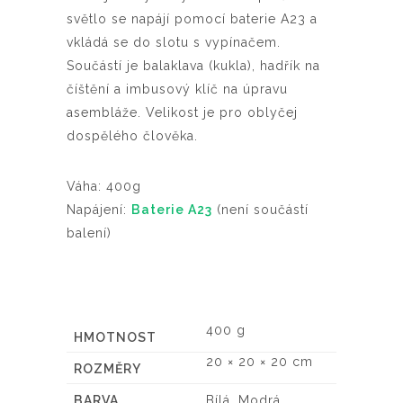
světlo se napájí pomocí baterie A23 a
vkládá se do slotu s vypínačem.
Součástí je balaklava (kukla), hadřík na
číštění a imbusový klíč na úpravu
asembláže. Velikost je pro oblyčej
dospělého člověka.
Váha: 400g
Napájení:
Baterie A23
(není součástí
balení)
400 g
HMOTNOST
20 × 20 × 20 cm
ROZMĚRY
BARVA
Bílá, Modrá,