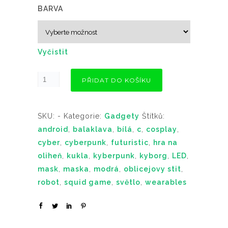
BARVA
Vyčistit
PŘIDAT DO KOŠÍKU
SKU:
-
Kategorie:
Gadgety
Štítků:
android
,
balaklava
,
bílá
,
c
,
cosplay
,
cyber
,
cyberpunk
,
futuristic
,
hra na
oliheň
,
kukla
,
kyberpunk
,
kyborg
,
LED
,
mask
,
maska
,
modrá
,
oblicejovy stit
,
robot
,
squid game
,
světlo
,
wearables