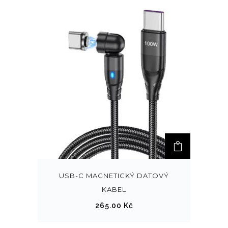
t
.
M
o
ž
n
o
s
t
i
l
z
e
v
USB-C MAGNETICKÝ DATOVÝ
y
KABEL
b
265.00
Kč
r
a