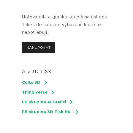
Hotová díla a grafiku koupíš na eshopu.
Také zde nabízím vybavení, které už
nepotřebuji.
NAKUPOVAT
AI a
3D TISK
Cults 3D
Thingiverse
FB skupina AI Grafici
FB skupina 3D Tisk HK