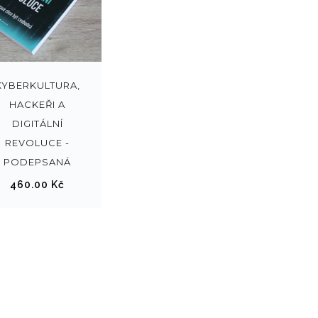
SE
KYBERKULTURA,
HACKEŘI A
LEC
DIGITÁLNÍ
REVOLUCE -
T
PODEPSANÁ
460.00
Kč
OPT
ION
S