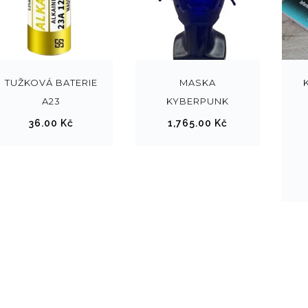
T
e
n
t
TUŽKOVÁ BATERIE
MASKA
o
A23
KYBERPUNK
p
36.00
Kč
1,765.00
Kč
r
o
d
u
k
t
m
á
v
í