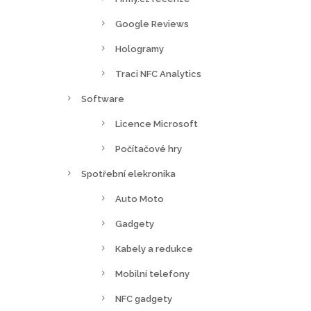
Google Reviews
Hologramy
Traci NFC Analytics
Software
Licence Microsoft
Počítačové hry
Spotřební elekronika
Auto Moto
Gadgety
Kabely a redukce
Mobilní telefony
NFC gadgety