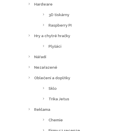
Hardware
3D tiskárny
Raspberry PI
Hry a chytré hračky
Plyšáci
Nářadí
Nezařazené
Oblečení a doplňky
Sklo
Trika Jetus
Reklama
Chemie
Firmy.cz recenze