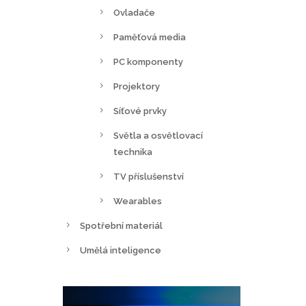
Ovladače
Paměťová media
PC komponenty
Projektory
Síťové prvky
Světla a osvětlovací
technika
TV příslušenství
Wearables
Spotřební materiál
Umělá inteligence