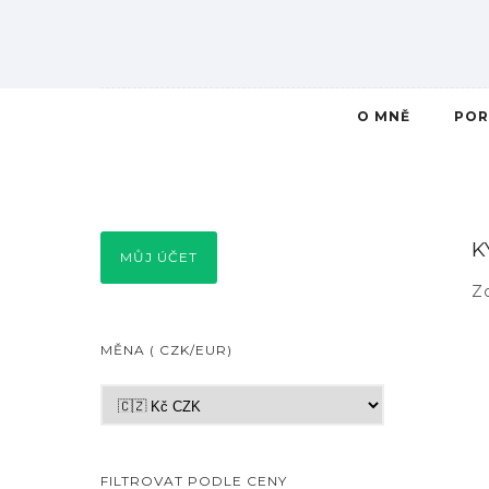
O MNĚ
POR
K
MŮJ ÚČET
Z
MĚNA ( CZK/EUR)
FILTROVAT PODLE CENY