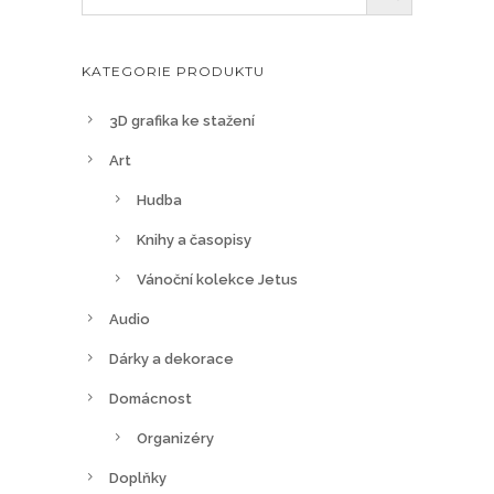
ž
t
n
r
o
KATEGORIE PRODUKTU
á
s
n
t
3D grafika ke stažení
c
i
Art
e
l
p
Hudba
z
r
e
Knihy a časopisy
o
v
d
Vánoční kolekce Jetus
y
u
Audio
b
k
r
Dárky a dekorace
t
a
u
Domácnost
t
n
Organizéry
a
Doplňky
s