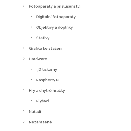
Fotoaparáty a příslušenství
t
r
Digitální fotoaparáty
á
Objektivy a doplňky
n
c
Stativy
e
Grafika ke stažení
p
Hardware
r
o
3D tiskárny
d
Raspberry PI
u
Hry a chytré hračky
k
t
Plyšáci
u
Nářadí
Nezařazené