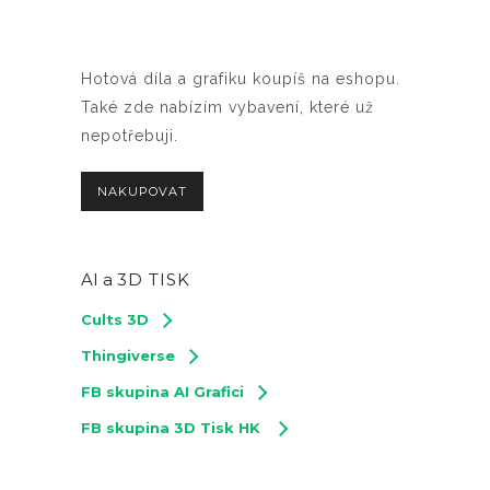
Hotová díla a grafiku koupíš na eshopu.
Také zde nabízím vybavení, které už
nepotřebuji.
NAKUPOVAT
AI a
3D TISK
Cults 3D
Thingiverse
FB skupina AI Grafici
FB skupina 3D Tisk HK