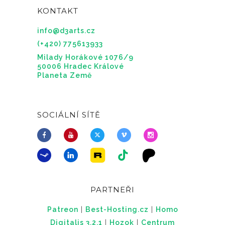
KONTAKT
info@d3arts.cz
(+420) 775613933
Milady Horákové 1076/9
50006 Hradec Králové
Planeta Země
SOCIÁLNÍ SÍTĚ
PARTNEŘI
Patreon
|
Best-Hosting.cz
|
Homo
Digitalis 3.2.1
|
Hozok
|
Centrum