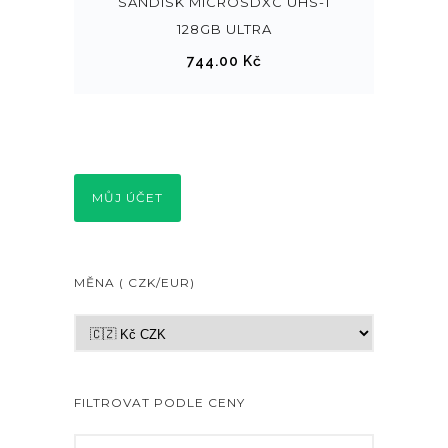
SANDISK MICROSDXC UHS-1
128GB ULTRA
744.00
Kč
MŮJ ÚČET
MĚNA ( CZK/EUR)
FILTROVAT PODLE CENY