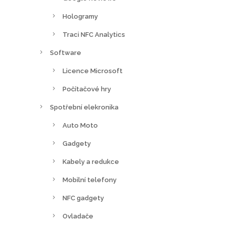
Hologramy
Traci NFC Analytics
Software
Licence Microsoft
Počítačové hry
Spotřební elekronika
Auto Moto
Gadgety
Kabely a redukce
Mobilní telefony
NFC gadgety
Ovladače