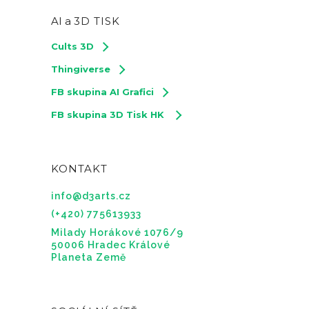
AI a
3D TISK
Cults 3D
Thingiverse
FB skupina AI Grafici
FB skupina 3D Tisk HK
KONTAKT
info@d3arts.cz
(+420) 775613933
Milady Horákové 1076/9
50006 Hradec Králové
Planeta Země