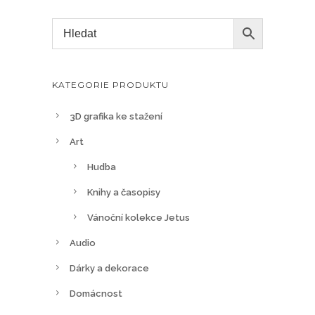
o
1
s
ž
9
t
n
0
r
o
.
á
s
KATEGORIE PRODUKTU
0
n
t
0
c
i
3D grafika ke stažení
e
l
K
p
Art
z
č
r
Hudba
e
o
v
Knihy a časopisy
d
y
u
Vánoční kolekce Jetus
b
k
Audio
r
t
a
Dárky a dekorace
u
t
Domácnost
n