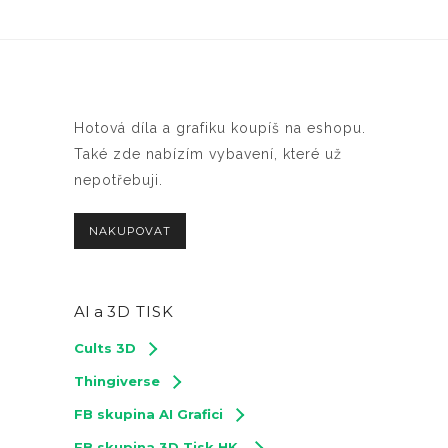
Hotová díla a grafiku koupíš na eshopu.
Také zde nabízím vybavení, které už
nepotřebuji.
NAKUPOVAT
AI a
3D TISK
Cults 3D
Thingiverse
FB skupina AI Grafici
FB skupina 3D Tisk HK