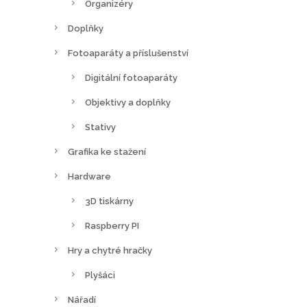
a
Organizéry
s
Doplňky
t
Fotoaparáty a příslušenství
r
á
Digitální fotoaparáty
n
Objektivy a doplňky
c
e
Stativy
p
Grafika ke stažení
r
Hardware
o
d
3D tiskárny
u
Raspberry PI
k
Hry a chytré hračky
t
u
Plyšáci
Nářadí