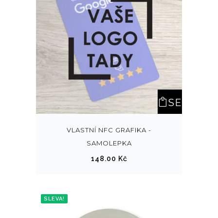
S
SE
LEC
VLASTNÍ NFC GRAFIKA -
SAMOLEPKA
T
148.00
Kč
OPT
ION
SLEVA!