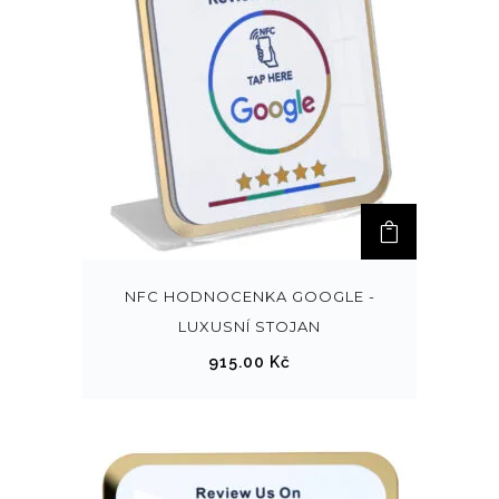
t
r
á
n
c
e
p
r
o
d
NFC HODNOCENKA GOOGLE -
u
LUXUSNÍ STOJAN
k
915.00
Kč
t
u