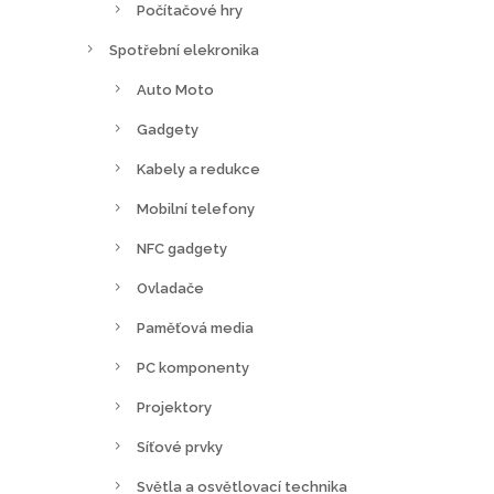
Počítačové hry
Spotřební elekronika
Auto Moto
Gadgety
Kabely a redukce
Mobilní telefony
NFC gadgety
Ovladače
Paměťová media
PC komponenty
Projektory
Síťové prvky
Světla a osvětlovací technika