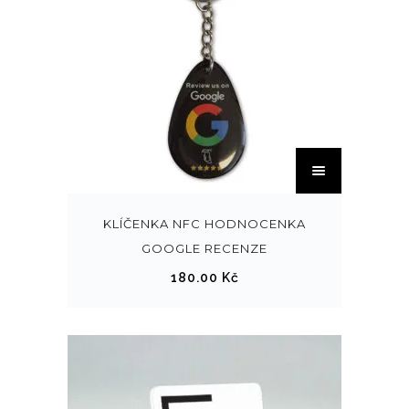
T
e
n
t
KLÍČENKA NFC HODNOCENKA
o
GOOGLE RECENZE
p
180.00
Kč
r
o
d
u
k