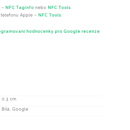
d –
NFC Taginfo
nebo
NFC Tools
v telefonu Apple –
NFC Tools
ogramovaní hodnocenky pro Google recenze
× 0.3 cm
 Bílá, Google