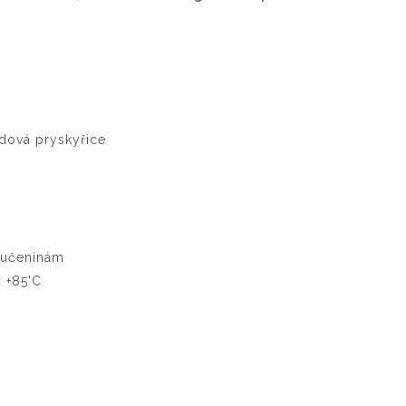
idová pryskyřice
oučeninám
 +85'C