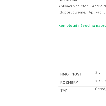
Nastavení:
Aplikací v telefonu Androi
(doporučujeme). Aplikací 
Kompletní návod na napr
3 g
HMOTNOST
3 × 3 
ROZMĚRY
Černá,
TYP