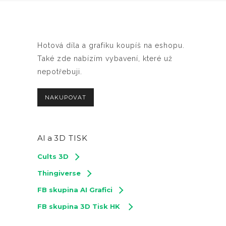
Hotová díla a grafiku koupíš na eshopu.
Také zde nabízím vybavení, které už
nepotřebuji.
NAKUPOVAT
AI a
3D TISK
Cults 3D
Thingiverse
FB skupina AI Grafici
FB skupina 3D Tisk HK