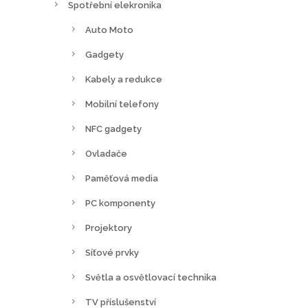
Spotřební elekronika
Auto Moto
Gadgety
Kabely a redukce
Mobilní telefony
NFC gadgety
Ovladače
Paměťová media
PC komponenty
Projektory
Síťové prvky
Světla a osvětlovací technika
TV příslušenství