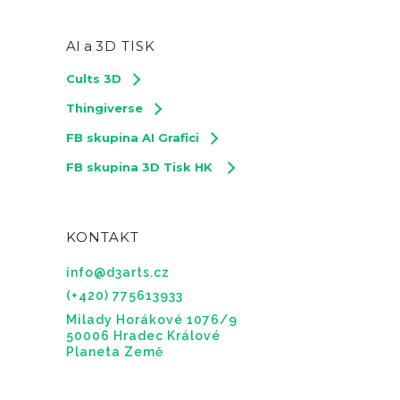
AI a
3D TISK
Cults 3D
Thingiverse
FB skupina AI Grafici
FB skupina 3D Tisk HK
KONTAKT
info@d3arts.cz
(+420) 775613933
Milady Horákové 1076/9
50006 Hradec Králové
Planeta Země