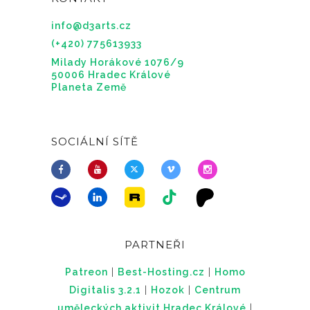
info@d3arts.cz
(+420) 775613933
Milady Horákové 1076/9
50006 Hradec Králové
Planeta Země
SOCIÁLNÍ SÍTĚ
PARTNEŘI
Patreon
|
Best-Hosting.cz
|
Homo
Digitalis 3.2.1
|
Hozok
|
Centrum
uměleckých aktivit Hradec Králové
|