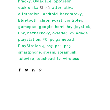
hračky
,
Ovladače
,
Spotřební
elekronika
Štítků:
alternativa
,
alternativni
,
android
,
bezdratovy
,
Bluetooth
,
chromecast
,
controler
,
gamepad
,
google
,
herni
,
hry
,
joystick
,
link
,
neznackovy
,
ovladač
,
ovladače
playstation
,
PC
,
pc gamepad
,
PlayStation 4
,
ps3
,
ps4
,
ps5
,
smartphone
,
steam
,
steamlink
,
televize
,
touchpad
,
tv
,
wireless