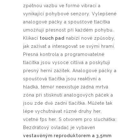
zpětnou vazbu ve formě vibrací a
vynikající pohybové senzory. Vylepšené
analogové páčky a spoušťové tlačítka
umožňují přesnost při každém pohybu.
Klikací
touch pad
nabízí nové způsoby,
jak zažívat a interagovat se svými hrami.
Přesná kontrola a programovatelné
tlačítka jsou vysoce citlivá a poskytují
přesný herní zážitek. Analogové páčky a
spoušťová tlačítka jsou reaktivní a
hladká, téměř neexistuje žádná mrtvá
zóna při stisknutí analogových páček a
jsou zde dvě zadní tlačítka. Můžete tak
lépe vychutnávat různé druhy her,
včetně fps her. S otvorem pro sluchátka:
Bezdrátový ovladač je vybaven
vestavěným reproduktorem a 3,5mm