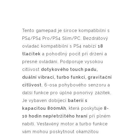
Tento gamepad je široce kompatibilní s
PS4/PS4 Pro/PS4 Slim/PC. Bezdrátový
ovladač kompatibilní s PS4 nabízí
18
tlačítek
a pohodlný pocit při držení a
přesné ovládání. Podporuje vysokou
citlivost
dotykového touch padu,
duální vibraci, turbo funkci, gravitační
citlivost
, 6-osa pohybového senzoru a
další funkce pro úplně ponořivý zážitek.
Je vybaven dobíjecí
baterií s
kapacitou 800mAh
, která poskytuje
8-
10 hodin nepřetržitého hraní
při plném
nabití. Vestavěný motor a turbo funkce
vám mohou poskytnout okamžitou