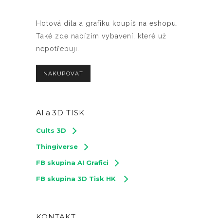
Hotová díla a grafiku koupíš na eshopu.
Také zde nabízím vybavení, které už
nepotřebuji.
NAKUPOVAT
AI a
3D TISK
Cults 3D
Thingiverse
FB skupina AI Grafici
FB skupina 3D Tisk HK
KONTAKT