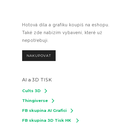
Hotová díla a grafiku koupíš na eshopu.
Také zde nabízím vybavení, které už
nepotřebuji.
NAKUPOVAT
AI a
3D TISK
Cults 3D
Thingiverse
FB skupina AI Grafici
FB skupina 3D Tisk HK