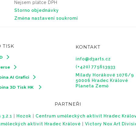
Nejsem plátce DPH
Storno objednávky
Změna nastavení soukromí
 TISK
KONTAKT
3D
info@d3arts.cz
(+420) 775613933
verse
Milady Horákové 1076/9
ina AI Grafici
50006 Hradec Králové
Planeta Země
pina 3D Tisk HK
PARTNEŘI
 3.2.1
|
Hozok
|
Centrum uměleckých aktivit Hradec Králo
měleckých aktivit Hradec Králové
|
Victory Nox Art Divis