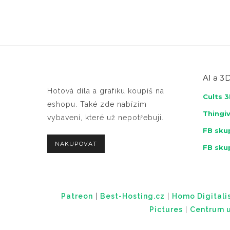
AI a
3D
Hotová díla a grafiku koupíš na
Cults 
eshopu. Také zde nabízím
Thingi
vybavení, které už nepotřebuji.
FB skup
NAKUPOVAT
FB sku
Patreon
|
Best-Hosting.cz
|
Homo Digitalis
Pictures
|
Centrum u