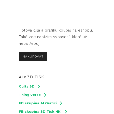
Hotová díla a grafiku koupíš na eshopu.
Také zde nabízím vybavení, které už
nepotřebuji.
NAKUPOVAT
AI a
3D TISK
Cults 3D
Thingiverse
FB skupina AI Grafici
FB skupina 3D Tisk HK