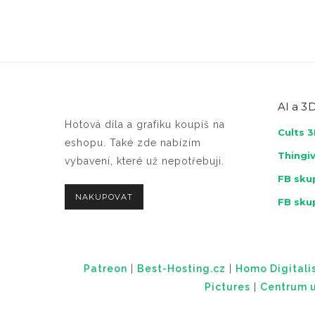
AI a
3D
Hotová díla a grafiku koupíš na
Cults 
eshopu. Také zde nabízím
Thingi
vybavení, které už nepotřebuji.
FB skup
NAKUPOVAT
FB sku
Patreon
|
Best-Hosting.cz
|
Homo Digitalis
Pictures
|
Centrum u