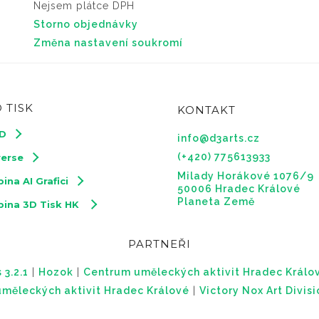
Nejsem plátce DPH
Storno objednávky
Změna nastavení soukromí
 TISK
KONTAKT
3D
info@d3arts.cz
(+420) 775613933
verse
Milady Horákové 1076/9
ina AI Grafici
50006 Hradec Králové
Planeta Země
pina 3D Tisk HK
PARTNEŘI
 3.2.1
|
Hozok
|
Centrum uměleckých aktivit Hradec Králo
měleckých aktivit Hradec Králové
|
Victory Nox Art Divis