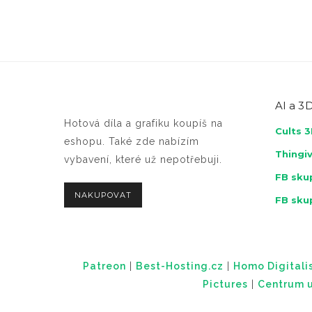
AI a
3D
Hotová díla a grafiku koupíš na
Cults 
eshopu. Také zde nabízím
Thingi
vybavení, které už nepotřebuji.
FB skup
NAKUPOVAT
FB sku
Patreon
|
Best-Hosting.cz
|
Homo Digitalis
Pictures
|
Centrum u