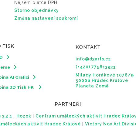
Nejsem plátce DPH
Storno objednávky
Změna nastavení soukromí
 TISK
KONTAKT
3D
info@d3arts.cz
(+420) 775613933
verse
Milady Horákové 1076/9
ina AI Grafici
50006 Hradec Králové
Planeta Země
pina 3D Tisk HK
PARTNEŘI
 3.2.1
|
Hozok
|
Centrum uměleckých aktivit Hradec Králo
měleckých aktivit Hradec Králové
|
Victory Nox Art Divis