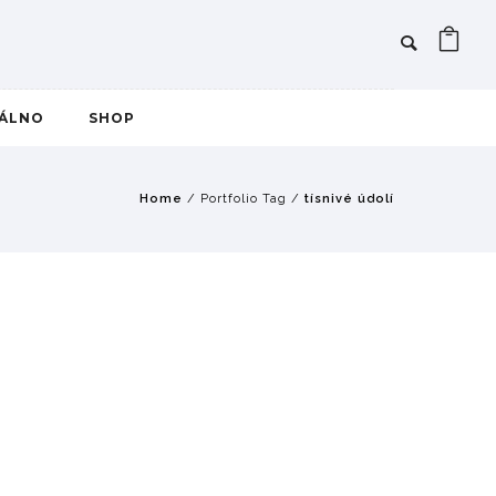
IÁLNO
SHOP
Home
/ Portfolio Tag /
tísnivé údolí