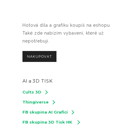
Hotová díla a grafiku koupíš na eshopu.
Také zde nabízím vybavení, které už
nepotřebuji.
NAKUPOVAT
AI a
3D TISK
Cults 3D
Thingiverse
FB skupina AI Grafici
FB skupina 3D Tisk HK