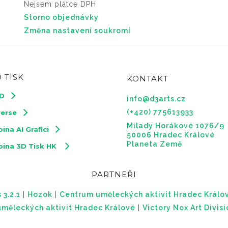
Nejsem plátce DPH
Storno objednávky
Změna nastavení soukromí
 TISK
KONTAKT
3D
info@d3arts.cz
(+420) 775613933
verse
Milady Horákové 1076/9
ina AI Grafici
50006 Hradec Králové
Planeta Země
pina 3D Tisk HK
PARTNEŘI
 3.2.1
|
Hozok
|
Centrum uměleckých aktivit Hradec Králo
měleckých aktivit Hradec Králové
|
Victory Nox Art Divis