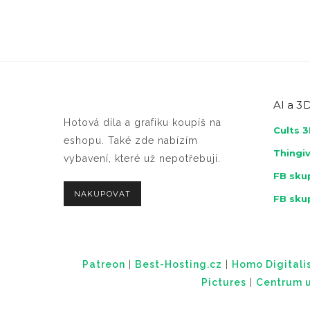
AI a
3D
Hotová díla a grafiku koupíš na
Cults 
eshopu. Také zde nabízím
Thingi
vybavení, které už nepotřebuji.
FB skup
NAKUPOVAT
FB sku
Patreon
|
Best-Hosting.cz
|
Homo Digitalis
Pictures
|
Centrum u