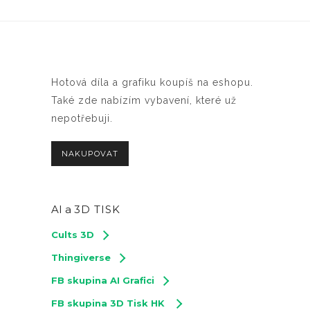
Hotová díla a grafiku koupíš na eshopu.
Také zde nabízím vybavení, které už
nepotřebuji.
NAKUPOVAT
AI a
3D TISK
Cults 3D
Thingiverse
FB skupina AI Grafici
FB skupina 3D Tisk HK